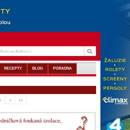
RECEPTY
BLOG
PORADNA
5
>
>>
ničková foukaná izolace,