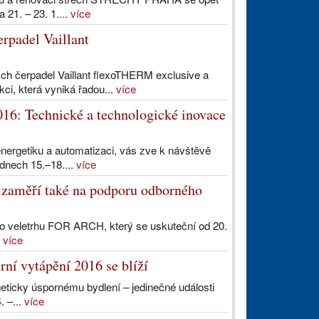
 21. – 23. 1....
více
erpadel Vaillant
ných čerpadel Vaillant flexoTHERM exclusive a
i, která vyniká řadou...
více
16: Technické a technologické inovace
energetiku a automatizaci, vás zve k návštěvě
dnech 15.–18....
více
 zaměří také na podporu odborného
o veletrhu FOR ARCH, který se uskuteční od 20.
.
více
rní vytápění 2016 se blíží
ticky úspornému bydlení – jedinečné události
. –...
více