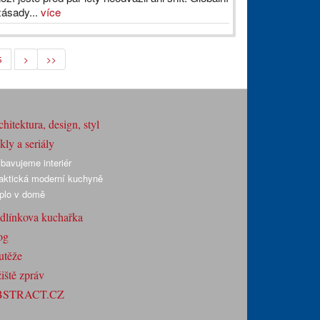
zásady...
více
5
>
>>
hitektura, design, styl
ly a seriály
bavujeme interiér
aktická moderní kuchyně
plo v domě
dlínkova kuchařka
og
utěže
iště zpráv
BSTRACT.CZ