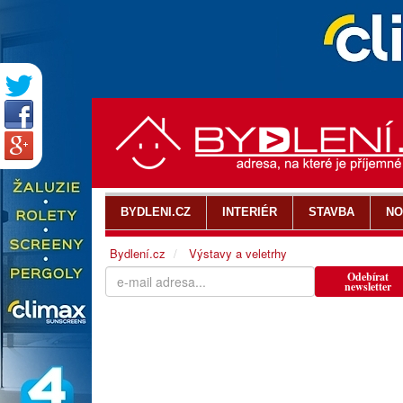
BYDLENI.CZ
INTERIÉR
STAVBA
NO
Bydlení.cz
Výstavy a veletrhy
Odebírat
newsletter