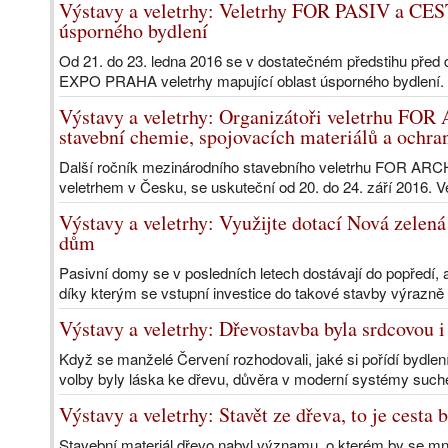
Výstavy a veletrhy: Veletrhy FOR PASIV a C
úsporného bydlení
Od 21. do 23. ledna 2016 se v dostatečném předstihu před 
EXPO PRAHA veletrhy mapující oblast úsporného bydlení.
Výstavy a veletrhy: Organizátoři veletrhu FOR 
stavební chemie, spojovacích materiálů a oc
Další ročník mezinárodního stavebního veletrhu FOR ARCH,
veletrhem v Česku, se uskuteční od 20. do 24. září 2016. V
Výstavy a veletrhy: Využijte dotací Nová zelená
dům
Pasivní domy se v posledních letech dostávají do popředí, a 
díky kterým se vstupní investice do takové stavby výrazně s
Výstavy a veletrhy: Dřevostavba byla srdcovou 
Když se manželé Červení rozhodovali, jaké si pořídí bydlen
volby byly láska ke dřevu, důvěra v moderní systémy such
Výstavy a veletrhy: Stavět ze dřeva, to je cesta
Stavební materiál dřevo nabyl významu, o kterém by se mnozí