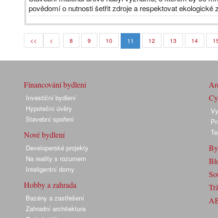
povědomí o nutnosti šetřit zdroje a respektovat ekologické 
11
<<
<
8
9
10
12
13
14
1
Financování bydlení
Arc
Cyk
Investiční bydlení
Hypoteční úvěry
Vy
Stavební spoření
Pr
Te
Nové bydlení
By
Developerské projekty
Na reality s rozumem
Bl
Inteligentní domy
So
Hobby a zahrada
Trž
Bazény a zastřešení
A
Zahradní architektura