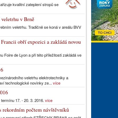
ařizuje kvalitní zateplení stropů se
 veletrhu v Brně
ebním veletrhu. Tradičně se koná v areálu BVV
Francii obří expozici a zakládá novou
Foire de Lyon a při této příležitosti zakládá ve
16
mezinárodního veletrhu elektrotechniky a
í technologické novinky ze...
více
2016
ermínu 17. - 20. 3. 2016.
více
 s rekordním počtem návštěvníků
avbu a renovaci střech STŘECHY PRAHA se opět