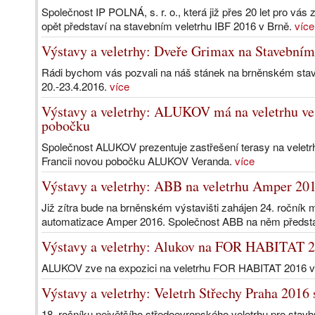
Společnost IP POLNÁ, s. r. o., která již přes 20 let pro vás z
opět představí na stavebním veletrhu IBF 2016 v Brně.
více
Výstavy a veletrhy: Dveře Grimax na Stavebním
Rádi bychom vás pozvali na náš stánek na brněnském stav
20.-23.4.2016.
více
Výstavy a veletrhy: ALUKOV má na veletrhu ve 
pobočku
Společnost ALUKOV prezentuje zastřešení terasy na veletrhu 
Francii novou pobočku ALUKOV Veranda.
více
Výstavy a veletrhy: ABB na veletrhu Amper 20
Již zítra bude na brněnském výstavišti zahájen 24. ročník 
automatizace Amper 2016. Společnost ABB na něm představ
Výstavy a veletrhy: Alukov na FOR HABITAT 
ALUKOV zve na expozici na veletrhu FOR HABITAT 2016 v t
Výstavy a veletrhy: Veletrh Střechy Praha 2016
18. ročníku největšího středoevropského veletrhu pro st