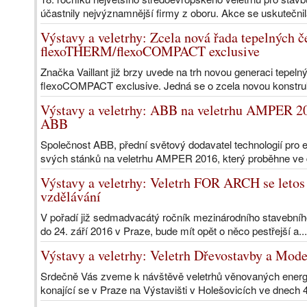
účastnily nejvýznamnější firmy z oboru. Akce se uskutečnila
Výstavy a veletrhy: Zcela nová řada tepelných č
flexoTHERM/flexoCOMPACT exclusive
Značka Vaillant již brzy uvede na trh novou generaci tepel
flexoCOMPACT exclusive. Jedná se o zcela novou konstrukc
Výstavy a veletrhy: ABB na veletrhu AMPER 20
ABB
Společnost ABB, přední světový dodavatel technologií pro 
svých stánků na veletrhu AMPER 2016, který proběhne ve 
Výstavy a veletrhy: Veletrh FOR ARCH se letos
vzdělávání
V pořadí již sedmadvacátý ročník mezinárodního stavebníh
do 24. září 2016 v Praze, bude mít opět o něco pestřejší a..
Výstavy a veletrhy: Veletrh Dřevostavby a Mode
Srdečně Vás zveme k návštěvě veletrhů věnovaných energe
konající se v Praze na Výstavišti v Holešovicích ve dnech 4