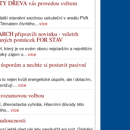
ESTY DŘEVA vás provedou světem
další stavební sezónou uskuteční v areálu PVA
 Tématem čtvrtého...
více
ARCH připravili novinku - veletrh
hranných pomůcek FOR STAV
 který je ve svém oboru nejstarším a největším
elký zájem o...
více
 úsporám a nechte si postavit pasivní
to nejen kvůli energetické úspoře, ale i dotacím,
nižují....
více
i rozumovou volbou
í, dřevostavba vyhrála. Hlavními důvody této
ého...
více
 budoucnosti
 ještě před pár lety neodvážil ani snít. Globální