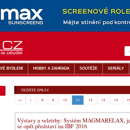
VÉ BYDLENÍ
HOBBY A ZAHRADA
SOUTĚŽE
SERIÁLY
TRŽIŠTĚ ZPRÁV
11
<<
<
8
9
10
12
13
14
1
Výstavy a veletrhy: Systém MAGMARELAX, jed
se opět představí na IBF 2016