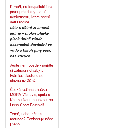
K moři, na koupaliště i na
první prázdniny. Letní
nezbytnosti, které ocení
děti i rodiče
Léto s dětmi znamená
jediné – mokré plavky,
písek úplně všude,
nekonečné dovádění ve
vodě a batoh plný věcí,
bez kterých...
Ještě není pozdě - pořiďte
si zahradní dlažby a
tvárnice Liastone se
slevou až 30 %
Česká rodinná značka
MORA Vás zve, spolu s
Katkou Neumannovou, na
Lipno Sport Festival!
Tvrdá, nebo měkká
matrace? Rozhoduje něco
jiného