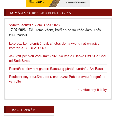
DOMÁCÍ SPOTŘEBIČE A ELEKTRONIKA
Výherci soutěže: Jaro u nás 2026
17.07.2026
- Děkujeme všem, kteří se do soutěže Jaro u nás
2026 zapojili –...
Léto bez kompromisů: Jak si letos doma vychutnat chladivý
komfort s LG DUALCOOL
Jak vzít perlivou vodu kamkoliv: Soutěž o 3 lahve Fizz&Go Cool
od SodaStream
Proměňte televizi v galerii: Samsung přináší umění z Art Basel
Poslední dny soutěže Jaro u nás 2026: Pošlete svou fotografii a
vyhrajte
>> všechny články
TRŽIŠTĚ ZPRÁV