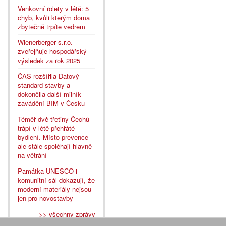
Venkovní rolety v létě: 5
chyb, kvůli kterým doma
zbytečně trpíte vedrem
Wienerberger s.r.o.
zveřejňuje hospodářský
výsledek za rok 2025
ČAS rozšířila Datový
standard stavby a
dokončila další milník
zavádění BIM v Česku
Téměř dvě třetiny Čechů
trápí v létě přehřáté
bydlení. Místo prevence
ale stále spoléhají hlavně
na větrání
Památka UNESCO i
komunitní sál dokazují, že
moderní materiály nejsou
jen pro novostavby
>> všechny zprávy