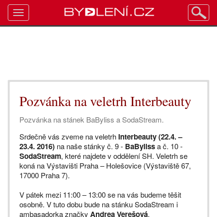
Toggle
navigation
Pozvánka na veletrh Interbeauty
Pozvánka na stánek BaByliss a SodaStream.
Srdečně vás zveme na veletrh
Interbeauty (22.4. –
23.4. 2016)
na naše stánky č. 9 -
BaByliss
a č. 10 -
SodaStream
, které najdete v oddělení SH. Veletrh se
koná na Výstavišti Praha – Holešovice (Výstaviště 67,
17000 Praha 7).
V pátek mezi 11:00 – 13:00 se na vás budeme těšit
osobně. V tuto dobu bude na stánku SodaStream i
ambasadorka značky
Andrea Verešová
.