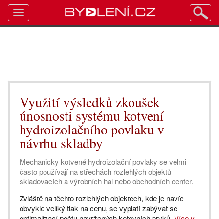
Toggle
navigation
Využití výsledků zkoušek
únosnosti systému kotvení
hydroizolačního povlaku v
návrhu skladby
Mechanicky kotvené hydroizolační povlaky se velmi
často používají na střechách rozlehlých objektů
skladovacích a výrobních hal nebo obchodních center.
Zvláště na těchto rozlehlých objektech, kde je navíc
obvykle veliký tlak na cenu, se vyplatí zabývat se
optimalizací počtu navržených kotevních prvků.
Více v