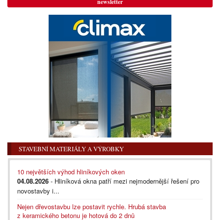
newsletter
STAVEBNÍ MATERIÁLY A VÝROBKY
10 největších výhod hliníkových oken
04.08.2026
- Hliníková okna patří mezi nejmodernější řešení pro
novostavby i...
Nejen dřevostavbu lze postavit rychle. Hrubá stavba
z keramického betonu je hotová do 2 dnů