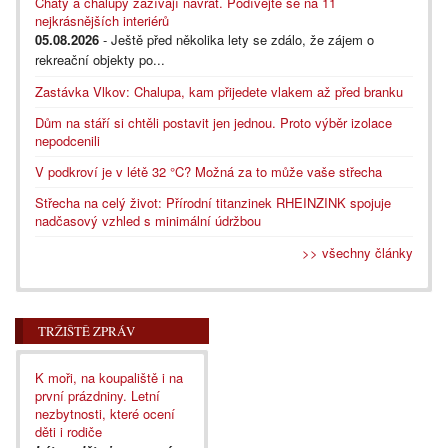
Chaty a chalupy zažívají návrat. Podívejte se na 11
nejkrásnějších interiérů
05.08.2026
- Ještě před několika lety se zdálo, že zájem o
rekreační objekty po...
Zastávka Vlkov: Chalupa, kam přijedete vlakem až před branku
Dům na stáří si chtěli postavit jen jednou. Proto výběr izolace
nepodcenili
V podkroví je v létě 32 °C? Možná za to může vaše střecha
Střecha na celý život: Přírodní titanzinek RHEINZINK spojuje
nadčasový vzhled s minimální údržbou
>> všechny články
TRŽIŠTĚ ZPRÁV
K moři, na koupaliště i na
první prázdniny. Letní
nezbytnosti, které ocení
děti i rodiče