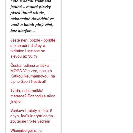
Léto s dětmi znamená
jediné – mokré plavky,
písek úplně všude,
nekonečné dovádění ve
vodě a batoh plný věcí,
bez kterých...
Ještě není pozdě - pořiďte
si zahradní dlažby a
tvárnice Liastone se
slevou až 30 %
Česká rodinná značka
MORA Vás zve, spolu s
Katkou Neumannovou, na
Lipno Sport Festival!
Tvrdá, nebo měkká
matrace? Rozhoduje něco
jiného
Venkovní rolety v létě: 5
chyb, kvůli kterým doma
zbytečně trpíte vedrem
Wienerberger s.r.o.