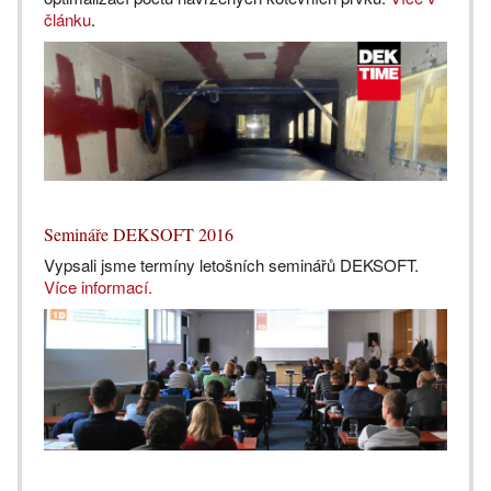
článku
.
Semináře DEKSOFT 2016
Vypsali jsme termíny letošních seminářů DEKSOFT.
Více informací.