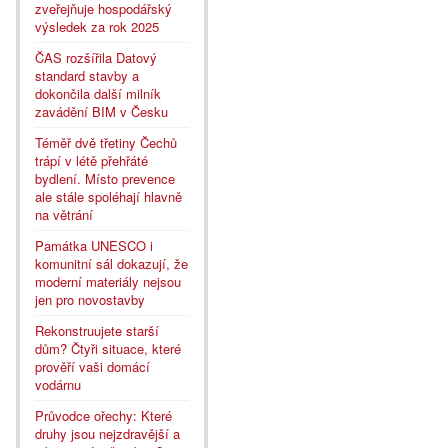
zveřejňuje hospodářský
výsledek za rok 2025
ČAS rozšířila Datový
standard stavby a
dokončila další milník
zavádění BIM v Česku
Téměř dvě třetiny Čechů
trápí v létě přehřáté
bydlení. Místo prevence
ale stále spoléhají hlavně
na větrání
Památka UNESCO i
komunitní sál dokazují, že
moderní materiály nejsou
jen pro novostavby
Rekonstruujete starší
dům? Čtyři situace, které
prověří vaši domácí
vodárnu
Průvodce ořechy: Které
druhy jsou nejzdravější a