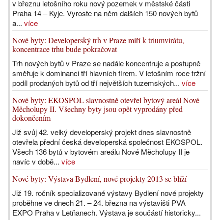
v březnu letošního roku nový pozemek v městské části
Praha 14 – Kyje. Vyroste na něm dalších 150 nových bytů
a...
více
Nové byty: Developerský trh v Praze míří k triumvirátu,
koncentrace trhu bude pokračovat
Trh nových bytů v Praze se nadále koncentruje a postupně
směřuje k dominanci tří hlavních firem. V letošním roce tržní
podíl prodaných bytů od tří největších tuzemských...
více
Nové byty: EKOSPOL slavnostně otevřel bytový areál Nové
Měcholupy II. Všechny byty jsou opět vyprodány před
dokončením
Již svůj 42. velký developerský projekt dnes slavnostně
otevřela přední česká developerská společnost EKOSPOL.
Všech 136 bytů v bytovém areálu Nové Měcholupy II je
navíc v době...
více
Nové byty: Výstava Bydlení, nové projekty 2013 se blíží
Již 19. ročník specializované výstavy Bydlení nové projekty
proběhne ve dnech 21. – 24. března na výstavišti PVA
EXPO Praha v Letňanech. Výstava je součástí historicky...