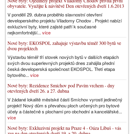
Nové byty: Ojedinělý projekt Viladomy Chodov přivítá první
obyvatele. Využijte k návštěvě Den otevřených dveří 1.6.2013
V pondělí 29. dubna proběhlo slavnostní otevření
developerského projektu Viladomy Chodov . Projekt nabízí
exkluzivní byty, které zajisté patří k současné
nejkomfortnější...
více
Nové byty: EKOSPOL zahajuje výstavbu téměř 300 bytů ve
dvou projektech
Výstavbu téměř tří stovek nových bytů v dalších etapách
svých dvou superlevných projektů dnes zahájila přední
česká developerská společnost EKOSPOL. Třetí etapa
bytového...
více
Nové byty: Rezidence Smíchov pod Pavím vrchem - dny
otevřených dveří 26. a 27. dubna
V žádané lokalitě městské části Smíchov vyrostl jedinečný
projekt! Nový dům s převahou ploch určených pro bytové
účely a částečně s plochami pro obchodní a kancelářské...
více
Nové byty: Exkluzivní projekt na Praze 4 - Oáza Libuš - vás
zve na den otevřených dveří 19. a 20. dubna