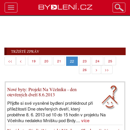
Toggle
navigation
TRŽIŠTĚ ZPRÁV
22
<<
<
19
20
21
23
24
25
26
>
>>
Nové byty: Projekt Na Včelníku - den
otevřených dveří 8.6.2013
Přijďte si své vysněné bydlení prohlédnout při
příležitosti Dne otevřených dveří, který
proběhne 8. 6. 2013 od 10 do 15 hodin v projektu Na
Včelníku nedaleko Mníšku pod Brdy....
více