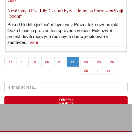
více
Nové byty: Oáza Libuš - nové byty a domy na Praze 4 zažívají
„boom“
Pokud hledáte jedinečné bydlení v Praze, tak nový projekt
Oáza Libuš je pro vás tou správnou volbou. Exkluzivní
projekt devíti řadových rodinných domu je situován v
zástavbě...
více
22
<<
<
19
20
21
23
24
25
26
>
>>
Odebírat
newsletter