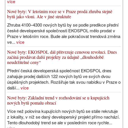
více
Nové byty: V letošním roce se v Praze prodá zhruba stejně
bytů jako vloni. Ale v jiné struktuře
Zhruba 4100–4300 nových bytů by se podle predikce přední
české developerské společnosti EKOSPOL mělo prodat v
Praze v letošním roce. Bude ale pokračovat trendová změna
ve...
více
Nové byty: EKOSPOL dál přitvrzuje cenovou revoluci. Dnes
začíná prodávat další projekty za údajně „dlouhodobě
neudržitelné ceny“
Přední česká developerská společnost EKOSPOL dnes
zahajuje prodej dalších 122 nových bytů ve svých dvou
úspěšných projektech. Rozšiřuje tak svou nabídku v Praze o
další...
více
Nové byty: Základní trend v rozhodování se u kupujících
nových bytů pomalu obrací
Více než polovina kupujících nových bytů se stále rekrutuje
z lokality, v níž se daný developerský projekt přímo nachází.
Tento dlouhodobý trend se ale v posledním roce rychle...