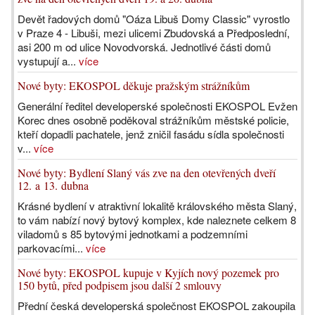
Devět řadových domů "Oáza Libuš Domy Classic" vyrostlo
v Praze 4 - Libuši, mezi ulicemi Zbudovská a Předposlední,
asi 200 m od ulice Novodvorská. Jednotlivé části domů
vystupují a...
více
Nové byty: EKOSPOL děkuje pražským strážníkům
Generální ředitel developerské společnosti EKOSPOL Evžen
Korec dnes osobně poděkoval strážníkům městské policie,
kteří dopadli pachatele, jenž zničil fasádu sídla společnosti
v...
více
Nové byty: Bydlení Slaný vás zve na den otevřených dveří
12. a 13. dubna
Krásné bydlení v atraktivní lokalitě královského města Slaný,
to vám nabízí nový bytový komplex, kde naleznete celkem 8
viladomů s 85 bytovými jednotkami a podzemními
parkovacími...
více
Nové byty: EKOSPOL kupuje v Kyjích nový pozemek pro
150 bytů, před podpisem jsou další 2 smlouvy
Přední česká developerská společnost EKOSPOL zakoupila