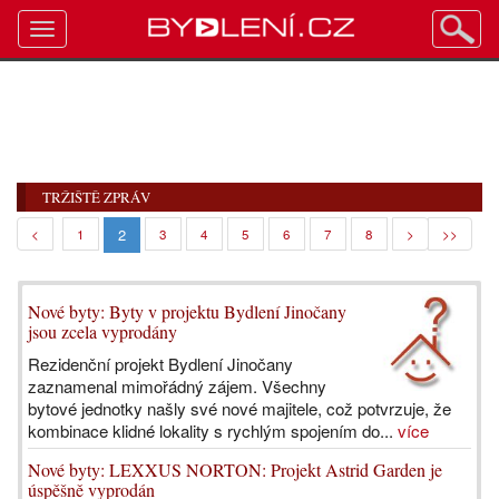
Toggle
navigation
TRŽIŠTĚ ZPRÁV
2
<
1
3
4
5
6
7
8
>
>>
Nové byty: Byty v projektu Bydlení Jinočany
jsou zcela vyprodány
Rezidenční projekt Bydlení Jinočany
zaznamenal mimořádný zájem. Všechny
bytové jednotky našly své nové majitele, což potvrzuje, že
kombinace klidné lokality s rychlým spojením do...
více
Nové byty: LEXXUS NORTON: Projekt Astrid Garden je
úspěšně vyprodán