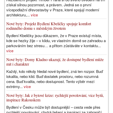
získal silnou pozornost, a právem. Jedná se o první
vícepodlažní dřevostavby v Praze, které spojují moderní
architekturu,...
více
Nové byty: Projekt Bydlení Kbeličky spojuje komfort
rodinného domu s městským životem
Bydlení Kbeličky jsou důkazem, že v Praze existují místa,
kde se hezky žije – v klidu, ve vlastním domě se zahradou a
parkováním bez stresu… a přitom zůstáváte v kontaktu...
více
Nové byty: Domy Kladno ukazují, že dostupné bydlení může
mít i charakter
Každý, kdo někdy hledal nové bydlení, zná ten rozpor. Buď
lokalita, nebo klid. Buď dostatek prostoru, nebo rozumná
cena. Buď kvalita, nebo dostupnost. Tento výběr mezi
extrémy...
více
Nové byty: Jak z bytové krize: rychlejší povolování, více bytů,
inspirace Rakouskem
Bydlení v Česku může být dostupnější – cesta vede přes
rychlejší povolování, chytrá řešení a inspiraci ze zahraničí.