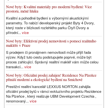
Nové byty: Kvalitní materiály pro moderní bydlení: Více
prostoru, méně hluku
Kvalitní a pohodlné bydlení s výbornými akustickými
parametry. To nabízí developerský projekt Byty 4 Dvory,
který roste v blízkosti rozlehlého parku Čtyři Dvory a
přírodní...
více
Nové byty: Efektivní prodej nemovitosti s pomocí realitního
makléře v Praze
S prodejem či pronájmem nemovitosti může přijít řada
výzev. Když tuto cestu podstupujete poprvé, může být
proces zahlcující. Správný realitní makléř vám může celou
transakci...
více
Nové byty: Oficiální prodej zahájen! Rezidence Na Plzeňce
přináší moderní a ekologické bydlení na Smíchově
Prestižní realitní kancelář LEXXUS NORTON zahájila
oficiální prodej bytů v rámci exkluzivního projektu Rezidence
Na Plzeňce , který realizuje UBM Development Czechia ,
renomovaný...
více