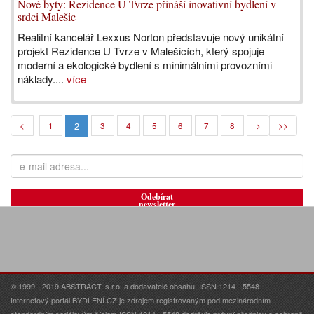
Nové byty: Rezidence U Tvrze přináší inovativní bydlení v
srdci Malešic
Realitní kancelář Lexxus Norton představuje nový unikátní
projekt Rezidence U Tvrze v Malešicích, který spojuje
moderní a ekologické bydlení s minimálními provozními
náklady....
více
2
<
1
3
4
5
6
7
8
>
>>
Odebírat
newsletter
© 1999 - 2019 ABSTRACT, s.r.o. a dodavatelé obsahu. ISSN 1214 - 5548
Internetový portál BYDLENÍ.CZ je zdrojem registrovaným pod mezinárodním