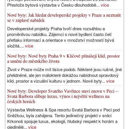
Přestože bytová výstavba v Česku dlouhodobě...
více
Nové byty: Jak hledat developerské projekty v Praze a neztratit
se v záplavě nabídek
Developerské projekty Praha tvoří dnes rozsáhlou a
proměnlivou nabídku. Zájemci o nové bydlení často čelí
přetlaku informací a orientace v množství možností bývá
složitá....
více
Nové byty: Nové byty Praha 9 v Klíčově přinášejí klid, prostor
a umění do městského života
Život v Praze může mít tisíce podob. Některé jsou rušné, jiné
přelidněné, ale jen málokteré dokážou nabídnout opravdový
klid, prostor a vizuální kulturu v jednom. Nové byty...
více
Nové byty: Developer Svatého Vavřince staví znovu v Peci –
Svatá Barbora slibuje luxus, výnos i největší wellness na
českých horách
Výstavba Wellness & Spa resortu Svatá Barbora v Peci pod
Sněžkou, byla zahájena. Tento jedinečný projekt v srdci
Krkonoš spojuje luxus, ekologii, hluboký respekt k horám a
ojedinělé...
více