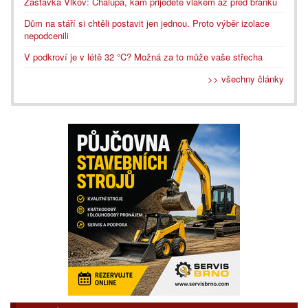
Zastávka Vlkov: Chalupa, kam přijedete vlakem až před branku
Dům na stáří si chtěli postavit jen jednou. Proto výběr izolace
nepodcenili
V podkroví je v létě 32 °C? Možná za to může vaše střecha
>> všechny články