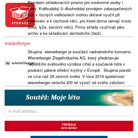
Pronájem skladovacích prostor pro soukromé osoby i
firmy. Krátkodobý či dlouhodobý pronájem zabezpečených
kójí v různých velikostech mohou občané využít při
stěhování a k úschově věcí, pro které doma nemají místo
(kola, lyže, sezónní věci). Firmy sklady využívají jako
archiv a ke skladování obchodního zboží.
wienerberger
Skupina wienerberger je součástí nadnárodního koncernu
Wienerberger Ziegelindustrie AG, který představuje
největšího světového výrobce cihel a současně lídra v
produkci pálené střešní krytiny v Evropě . Skupina působí
ve více než 26 zemích světa. V roce 2019 společnost
wienerberger oslavila 200 let výročí od svého založení.
Odebírat
newsletter