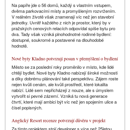
Na papíře jde o 56 domů, každý s vlastním vstupem,
dvěma parkovacími místy a promyšleným rozvržením.
V reálném životě však znamenají víc než jen stavební
jednotky. Uvnitř každého z nich je prostor, který by v
pražských cenových relacích odpovídal spíše bytu pro
dva. Tady však vzniká plnohodnotné rodinné bydlení:
dostupné, soukromé a postavené na dlouhodobé
hodnotě.
Nové byty Kladno potvrzují posun v přemýšlení o bydlení
Město se za poslední roky proměnilo v místo, kde lidé
chtějí bydlet. Nové byty Kladno nabízejí široké možnosti
a díky dobrému plánování také perspektivu. Zájem roste
nejen kvůli cenám, ale kvůli prostředí, které lokalita
nabízí. Lidé sem nepřicházejí z nouze, ale s úmyslem
vytvořit si pevné zázemí. Vzniká tu nová generace
čtvrtí, které mají ambici být víc než jen spojením ulice a
čísel popisných.
Anglický Resort recenze potvrzují důvěru v projekt
Za tímto projektem stojí developer s více než 25letou