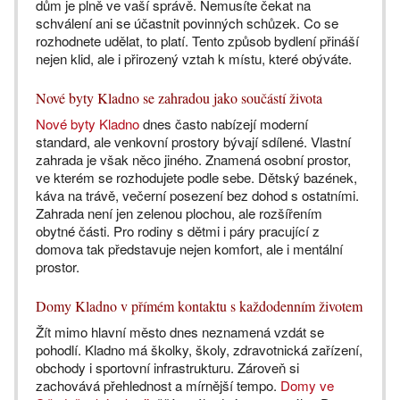
dům je plně ve vaší správě. Nemusíte čekat na
schválení ani se účastnit povinných schůzek. Co se
rozhodnete udělat, to platí. Tento způsob bydlení přináší
nejen klid, ale i přirozený vztah k místu, které obýváte.
Nové byty Kladno se zahradou jako součástí života
Nové byty Kladno
dnes často nabízejí moderní
standard, ale venkovní prostory bývají sdílené. Vlastní
zahrada je však něco jiného. Znamená osobní prostor,
ve kterém se rozhodujete podle sebe. Dětský bazének,
káva na trávě, večerní posezení bez dohod s ostatními.
Zahrada není jen zelenou plochou, ale rozšířením
obytné části. Pro rodiny s dětmi i páry pracující z
domova tak představuje nejen komfort, ale i mentální
prostor.
Domy Kladno v přímém kontaktu s každodenním životem
Žít mimo hlavní město dnes neznamená vzdát se
pohodlí. Kladno má školky, školy, zdravotnická zařízení,
obchody i sportovní infrastrukturu. Zároveň si
zachovává přehlednost a mírnější tempo.
Domy ve