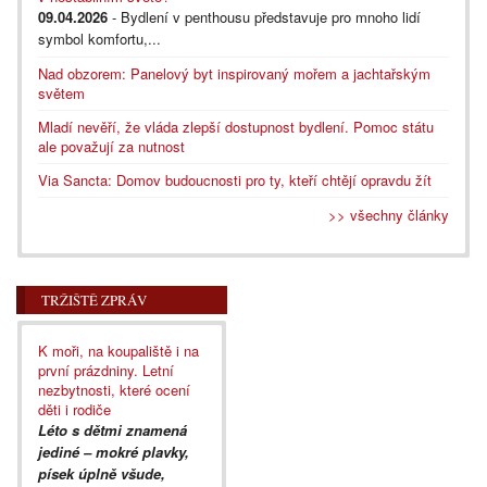
09.04.2026
- Bydlení v penthousu představuje pro mnoho lidí
symbol komfortu,...
Nad obzorem: Panelový byt inspirovaný mořem a jachtařským
světem
Mladí nevěří, že vláda zlepší dostupnost bydlení. Pomoc státu
ale považují za nutnost
Via Sancta: Domov budoucnosti pro ty, kteří chtějí opravdu žít
>> všechny články
TRŽIŠTĚ ZPRÁV
K moři, na koupaliště i na
první prázdniny. Letní
nezbytnosti, které ocení
děti i rodiče
Léto s dětmi znamená
jediné – mokré plavky,
písek úplně všude,