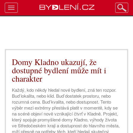
Toggle
navigation
Domy Kladno ukazují, že
dostupné bydlení může mít i
charakter
Každý, kdo někdy hledal nové bydlení, zná ten rozpor.
Buď lokalita, nebo klid. Buď dostatek prostoru, nebo
rozumná cena. Buď kvalita, nebo dostupnost. Tento
výběr mezi extrémy přestává platit v momentě, kdy se
na scéně objeví nově vznikající čtvrť v Kladně. Projekt,
který spojuje promyšlené domy Kladno, výhody života
ve Středočeském kraji a dostupnost do hlavního města,
míří přesně na potřeby těch, kteří hledají skutečný