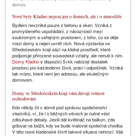
domov.
Nové byty Kladno nejsou jen o domech, ale i o atmosféře
Bydlení nevzniká pouze z betonu a oken. Vzniká z
promyšleného uspořádání, z návazností mezi
soukromým a veřejným prostorem, z toho, co se děje
mezi domy a nejen uvnitř nich. Nová výstavba ve
Středočeském kraji sází na klidné prostředí, které
podporuje přirozené sousedské vztahy, ale nenutí k nim.
Domy Kladno
s dispozicí 5+kk nabízejí dostatek
prostoru pro každodenní život, práci i odpočinek. Vzniká
tak místo, které není jen adresou, ale skutečným
domovem.
Domy ve Středočeském kraji vám dávají volnost
rozhodování
Kdo někdy žil v domě pod správou společenství
vlastníků, ví, že i o běžných věcech je nutné vést
zdlouhavé debaty. Jestli dát květináč na balkon, zda
grilovat na lodžii, kdy se bude malovat společná chodba.
V této nové kladenské čtvrti takové situace nehrozí. Váš