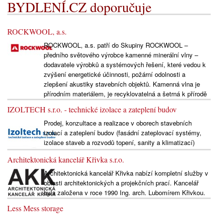
BYDLENÍ.CZ doporučuje
ROCKWOOL, a.s.
ROCKWOOL, a.s. patří do Skupiny ROCKWOOL –
předního světového výrobce kamenné minerální vlny –
dodavatele výrobků a systémových řešení, které vedou k
zvýšení energetické účinnosti, požární odolnosti a
zlepšení akustiky stavebních objektů. Kamenná vlna je
přírodním materiálem, je recyklovatelná a šetrná k přírodě
IZOLTECH s.r.o. - technické izolace a zateplení budov
Prodej, konzultace a realizace v oborech stavebních
izolací a zateplení budov (fasádní zateplovací systémy,
izolace staveb a rozvodů topení, sanity a klimatizací)
Architektonická kancelář Křivka s.r.o.
Architektonická kancelář Křivka nabízí kompletní služby v
oblasti architektonických a projekčních prací. Kancelář
byla založena v roce 1990 Ing. arch. Lubomírem Křivkou.
Less Mess storage