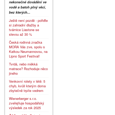
nekonečné dovádění ve
vodě a batoh plný věcí,
bez kterých...
Ještě není pozdě - pořiďte
si zahradní dlažby a
tvárnice Liastone se
slevou až 30 %
Česká rodinná značka
MORA Vás zve, spolu s
Katkou Neumannovou, na
Lipno Sport Festival!
Tvrdá, nebo měkká
matrace? Rozhoduje něco
jiného
Venkovní rolety v létě: 5
chyb, kvůli kterým doma
zbytečně trpíte vedrem
Wienerberger s.r.o.
zveřejňuje hospodářský
výsledek za rok 2025