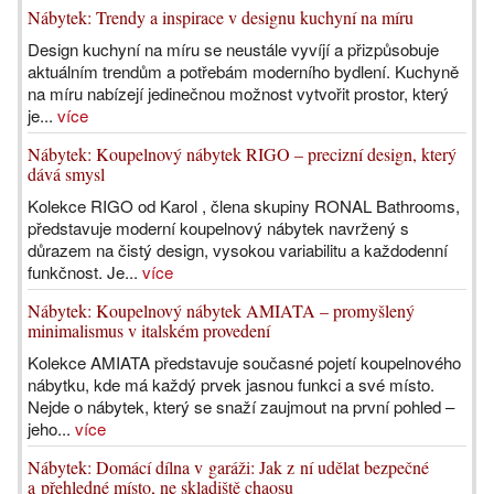
Nábytek: Trendy a inspirace v designu kuchyní na míru
Design kuchyní na míru se neustále vyvíjí a přizpůsobuje
aktuálním trendům a potřebám moderního bydlení. Kuchyně
na míru nabízejí jedinečnou možnost vytvořit prostor, který
je...
více
Nábytek: Koupelnový nábytek RIGO – precizní design, který
dává smysl
Kolekce RIGO od Karol , člena skupiny RONAL Bathrooms,
představuje moderní koupelnový nábytek navržený s
důrazem na čistý design, vysokou variabilitu a každodenní
funkčnost. Je...
více
Nábytek: Koupelnový nábytek AMIATA – promyšlený
minimalismus v italském provedení
Kolekce AMIATA představuje současné pojetí koupelnového
nábytku, kde má každý prvek jasnou funkci a své místo.
Nejde o nábytek, který se snaží zaujmout na první pohled –
jeho...
více
Nábytek: Domácí dílna v garáži: Jak z ní udělat bezpečné
a přehledné místo, ne skladiště chaosu