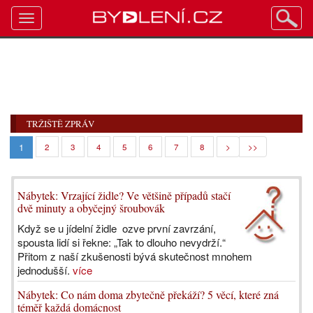
Toggle
navigation
TRŽIŠTĚ ZPRÁV
1
2
3
4
5
6
7
8
>
>>
Nábytek: Vrzající židle? Ve většině případů stačí
dvě minuty a obyčejný šroubovák
Když se u jídelní židle ozve první zavrzání,
spousta lidí si řekne: „Tak to dlouho nevydrží.“
Přitom z naší zkušenosti bývá skutečnost mnohem
jednodušší.
více
Nábytek: Co nám doma zbytečně překáží? 5 věcí, které zná
téměř každá domácnost