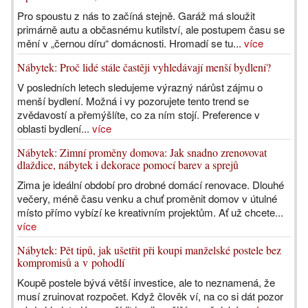
Pro spoustu z nás to začíná stejně. Garáž má sloužit
primárně autu a občasnému kutilství, ale postupem času se
mění v „černou díru“ domácnosti. Hromadí se tu...
více
Nábytek: Proč lidé stále častěji vyhledávají menší bydlení?
V posledních letech sledujeme výrazný nárůst zájmu o
menší bydlení. Možná i vy pozorujete tento trend se
zvědavostí a přemýšlíte, co za ním stojí. Preference v
oblasti bydlení...
více
Nábytek: Zimní proměny domova: Jak snadno zrenovovat
dlaždice, nábytek i dekorace pomocí barev a sprejů
Zima je ideální období pro drobné domácí renovace. Dlouhé
večery, méně času venku a chuť proměnit domov v útulné
místo přímo vybízí ke kreativním projektům. Ať už chcete...
více
Nábytek: Pět tipů, jak ušetřit při koupi manželské postele bez
kompromisů a v pohodlí
Koupě postele bývá větší investice, ale to neznamená, že
musí zruinovat rozpočet. Když člověk ví, na co si dát pozor