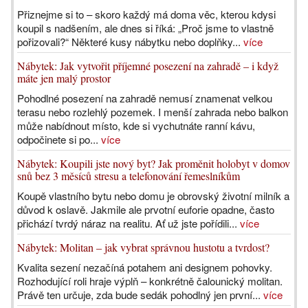
Přiznejme si to – skoro každý má doma věc, kterou kdysi
koupil s nadšením, ale dnes si říká: „Proč jsme to vlastně
pořizovali?“ Některé kusy nábytku nebo doplňky...
více
Nábytek: Jak vytvořit příjemné posezení na zahradě – i když
máte jen malý prostor
Pohodlné posezení na zahradě nemusí znamenat velkou
terasu nebo rozlehlý pozemek. I menší zahrada nebo balkon
může nabídnout místo, kde si vychutnáte ranní kávu,
odpočinete si po...
více
Nábytek: Koupili jste nový byt? Jak proměnit holobyt v domov
snů bez 3 měsíců stresu a telefonování řemeslníkům
Koupě vlastního bytu nebo domu je obrovský životní milník a
důvod k oslavě. Jakmile ale prvotní euforie opadne, často
přichází tvrdý náraz na realitu. Ať už jste pořídili...
více
Nábytek: Molitan – jak vybrat správnou hustotu a tvrdost?
Kvalita sezení nezačíná potahem ani designem pohovky.
Rozhodující roli hraje výplň – konkrétně čalounický molitan.
Právě ten určuje, zda bude sedák pohodlný jen první...
více