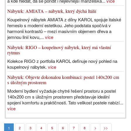
a kde hledat, dá se pořídit i nejlevnější manželská...
více
Nábytek: AMIATA – nábytek, který dýchá Itálií
Koupelnový nábytek AMIATA z dílny KAROL spojuje italské
řemeslo s moderní estetikou. Jeho podstata spočívá v
harmonii kontrastů – mezi masivním objemem dřeva a
jemnou linií kovu,...
více
Nábytek: RIGO – koupelnový nábytek, který má vlastní
rytmus
Kolekce RIGO z portfolia KAROL definuje nový pohled na
koupelnový nábytek.
více
Nábytek: Objevte dokonalou kombinaci: postel 140x200 cm
s úložným prostorem
Moderní bydlení vyžaduje chytré řešení prostoru a postel
140x200 cm s úložným prostorem představuje ideální
spojení komfortu a praktičnosti. Tato velikost postele nabízí...
více
1
2
3
4
5
6
7
8
>
>>