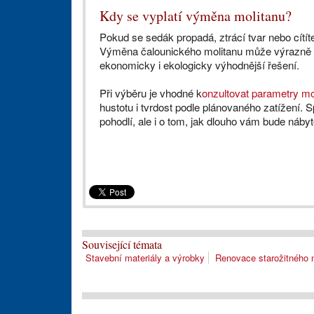
Kdy se vyplatí výměna molitanu?
Pokud se sedák propadá, ztrácí tvar nebo cítít
Výměna čalounického molitanu může výrazně pr
ekonomicky i ekologicky výhodnější řešení.
Při výběru je vhodné k
onzultovat parametry mo
hustotu i tvrdost podle plánovaného zatížení. 
pohodlí, ale i o tom, jak dlouho vám bude nábyt
Související témata
Stavební materiály a výrobky
Renovace starožitného 