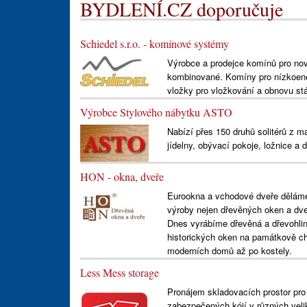
BYDLENÍ.CZ doporučuje
Schiedel s.r.o. - komínové systémy
Výrobce a prodejce komínů pro novo
kombinované. Komíny pro nízkoene
vložky pro vložkování a obnovu stá
Výrobce Stylového nábytku ASTO
Nabízí přes 150 druhů solitérů z m
jídelny, obývací pokoje, ložnice a d
HON - okna, dveře
Eurookna a vchodové dveře děláme u
výroby nejen dřevěných oken a dveří
Dnes vyrábíme dřevěná a dřevohlin
historických oken na památkově ch
moderních domů až po kostely.
Less Mess storage
Pronájem skladovacích prostor pro
zabezpečených kójí v různých veli