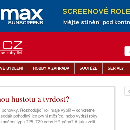
VÉ BYDLENÍ
HOBBY A ZAHRADA
SOUTĚŽE
SERIÁLY
ou hustotu a tvrdost?
pohovky. Rozhodující roli hraje výplň – konkrétně
e sedák pohodlný jen první měsíce, nebo vydrží roky
označení typu T25, T30 nebo HR pěna? A jak zvolit