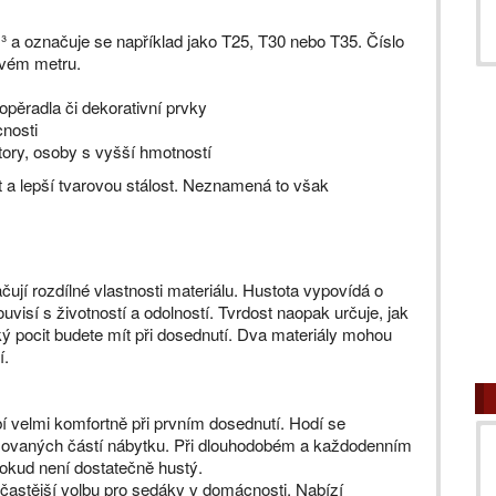
 a označuje se například jako T25, T30 nebo T35. Číslo
ovém metru.
ěradla či dekorativní prvky
nosti
tory, osoby s vyšší hmotností
 a lepší tvarovou stálost. Neznamená to však
ačují rozdílné vlastnosti materiálu. Hustota vypovídá o
visí s životností a odolností. Tvrdost naopak určuje, jak
aký pocit budete mít při dosednutí. Dva materiály mohou
í.
í velmi komfortně při prvním dosednutí. Hodí se
ovaných částí nábytku. Při dlouhodobém a každodenním
pokud není dostatečně hustý.
častější volbu pro sedáky v domácnosti. Nabízí