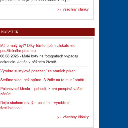
>> všechny články
NÁBYTEK
Máte malý byt? Díky těmto tipům získáte víc
použitelného prostoru
06.08.2026
- Malé byty na fotografiích vypadají
dokonale. Jenže v běžném životě...
Vyrobte si stylové posezení ze starých prken
Sedíme více, než spíme. A židle na to musí stačit
Polohovací křesla – pohodlí, které prospívá vašim
zádům
Dejte sbohem rovným policím – vyrobte si
šestihrannou
>> všechny články