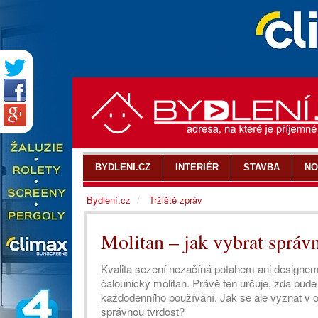
BYDLENI.CZ
INTERIÉR
STAVBA
NO
Bydlení.cz
Tržiště zpráv
Molitan – jak vybrat správn
Kvalita sezení nezačíná potahem ani designem 
čalounický molitan. Právě ten určuje, zda bud
každodenního používání. Jak se ale vyznat v 
správnou tvrdost?