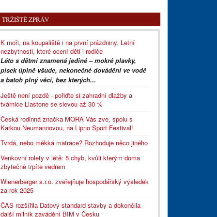
TRŽIŠTĚ ZPRÁV
K moři, na koupaliště i na první prázdniny. Letní
nezbytnosti, které ocení děti i rodiče
Léto s dětmi znamená jediné – mokré plavky,
písek úplně všude, nekonečné dovádění ve vodě
a batoh plný věcí, bez kterých...
Ještě není pozdě - pořiďte si zahradní dlažby a
tvárnice Liastone se slevou až 30 %
Česká rodinná značka MORA Vás zve, spolu s
Katkou Neumannovou, na Lipno Sport Festival!
Tvrdá, nebo měkká matrace? Rozhoduje něco jiného
Venkovní rolety v létě: 5 chyb, kvůli kterým doma
zbytečně trpíte vedrem
Wienerberger s.r.o. zveřejňuje hospodářský výsledek
za rok 2025
ČAS rozšířila Datový standard stavby a dokončila
další milník zavádění BIM v Česku