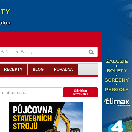
RECEPTY
BLOG
PORADNA
Odebírat
newsletter