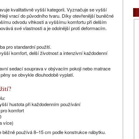
vuje kvalitativně vyšší kategorii. Vyznačuje se vyšší
chleji vrací do původního tvaru. Díky otevřenější buněčné
lepšímu odvodu vlhkosti a vyššímu komfortu při delším
vává své vlastnosti a je odolnější proti deformacím.
a pro standardní použití.
šší komfort, delší životnost a intenzivní každodenní
lavní sedací souprava v obývacím pokoji nebo matrace
 pěny se obvykle dlouhodobě vyplatí.
žití?
lu:
yšší hustota při každodenním používání
 pro komfort
0
a více)
 se běžně používá 8–15 cm podle konstrukce nábytku.