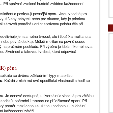
. Při správně zvolené hustotě zvládne každodenní
 stlačení a poskytují pevnější oporu. Jsou vhodné pro
využívaný nábytek nebo pro situace, kdy je prioritou
riál zároveň pomáhá udržet správnou polohu těla při
eovlivňuje jen samotná tvrdost, ale i tloušťka molitanu a
ly nebo pevná deska). Měkčí molitan na pevné desce
ný na pružném podkladu. Při výběru je ideální kombinovat
ou životnost a takovou tvrdost, která odpovídá
HR) pěna
 setkáte se dvěma základními typy materiálu –
ou
. Každá z nich má své specifické vlastnosti a hodí se
tou. Je cenově dostupná, univerzální a vhodná pro většinu
edáků, opěradel i matrací na příležitostné spaní. Při
rý poměr mezi cenou a užitnou hodnotou. Je ideální
ní každodenní zátěži.