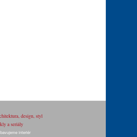
hitektura, design, styl
ly a seriály
bavujeme interiér