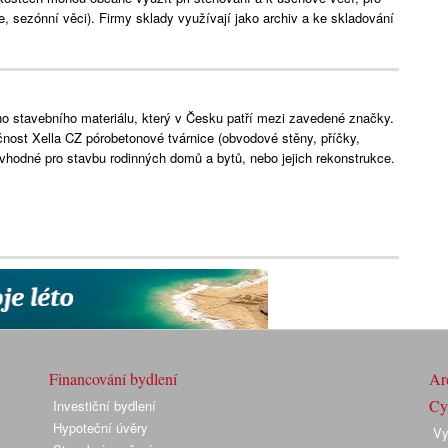
e, sezónní věci). Firmy sklady využívají jako archiv a ke skladování
ho stavebního materiálu, který v Česku patří mezi zavedené značky.
ost Xella CZ pórobetonové tvárnice (obvodové stěny, příčky,
u vhodné pro stavbu rodinných domů a bytů, nebo jejich rekonstrukce.
Financování bydlení
Arc
Cyk
Investiční bydlení
Hypoteční úvěry
Vy