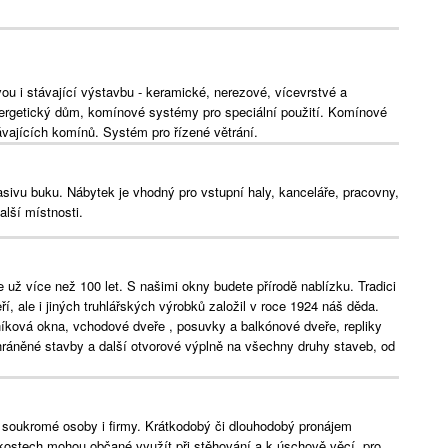
u i stávající výstavbu - keramické, nerezové, vícevrstvé a
rgetický dům, komínové systémy pro speciální použití. Komínové
vajících komínů. Systém pro řízené větrání.
asivu buku. Nábytek je vhodný pro vstupní haly, kanceláře, pracovny,
alší místnosti.
ž více než 100 let. S našimi okny budete přírodě nablízku. Tradici
, ale i jiných truhlářských výrobků založil v roce 1924 náš děda.
íková okna, vchodové dveře , posuvky a balkónové dveře, repliky
ráněné stavby a další otvorové výplně na všechny druhy staveb, od
 soukromé osoby i firmy. Krátkodobý či dlouhodobý pronájem
kostech mohou občané využít při stěhování a k úschově věcí, pro