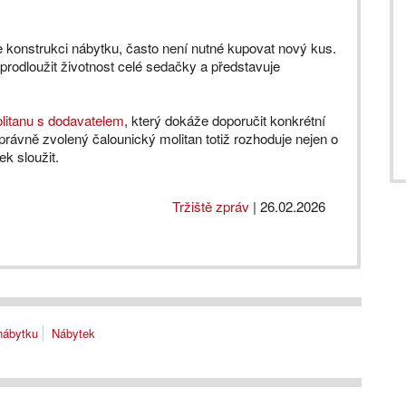
e konstrukci nábytku, často není nutné kupovat nový kus.
odloužit životnost celé sedačky a představuje
litanu s dodavatelem
, který dokáže doporučit konkrétní
Správně zvolený čalounický molitan totiž rozhoduje nejen o
ek sloužit.
Tržiště zpráv
|
26.02.2026
nábytku
Nábytek