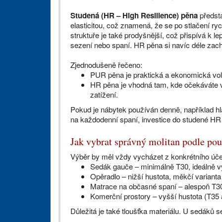
Studená (HR – High Resilience) pěna
předsta
elasticitou, což znamená, že se po stlačení ry
struktuře je také prodyšnější, což přispívá k 
sezení nebo spaní. HR pěna si navíc déle zacho
Zjednodušeně řečeno:
PUR pěna je praktická a ekonomická volb
HR pěna je vhodná tam, kde očekáváte vy
zatížení.
Pokud je nábytek používán denně, například h
na každodenní spaní, investice do studené HR
Jak vybrat správný molitan podle pou
Výběr by měl vždy vycházet z konkrétního úče
Sedák gauče – minimálně T30, ideálně v
Opěradlo – nižší hustota, měkčí varianta
Matrace na občasné spaní – alespoň T3
Komerční prostory – vyšší hustota (T35 
Důležitá je také tloušťka materiálu. U sedáků