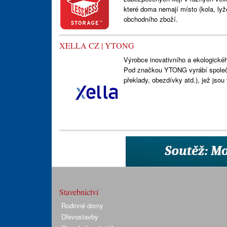
které doma nemají místo (kola, lyž
obchodního zboží.
XELLA CZ | YTONG
Výrobce inovativního a ekologické
Pod značkou YTONG vyrábí společn
překlady, obezdívky atd.), jež jso
Stavebnictví
Rodinné domy
Dřevostavby