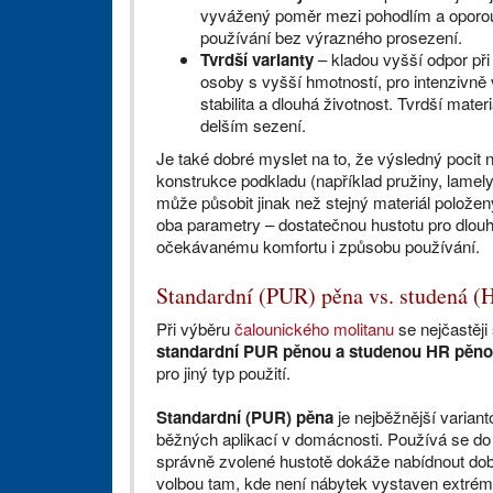
vyvážený poměr mezi pohodlím a oporou
používání bez výrazného prosezení.
Tvrdší varianty
– kladou vyšší odpor při
osoby s vyšší hmotností, pro intenzivně 
stabilita a dlouhá životnost. Tvrdší mate
delším sezení.
Je také dobré myslet na to, že výsledný pocit n
konstrukce podkladu (například pružiny, lame
může působit jinak než stejný materiál polože
oba parametry – dostatečnou hustotu pro dlouh
očekávanému komfortu i způsobu používání.
Standardní (PUR) pěna vs. studená (
Při výběru
čalounického molitanu
se nejčastěji
standardní PUR pěnou a studenou HR pěn
pro jiný typ použití.
Standardní (PUR) pěna
je nejběžnější varian
běžných aplikací v domácnosti. Používá se do s
správně zvolené hustotě dokáže nabídnout dob
volbou tam, kde není nábytek vystaven extrém