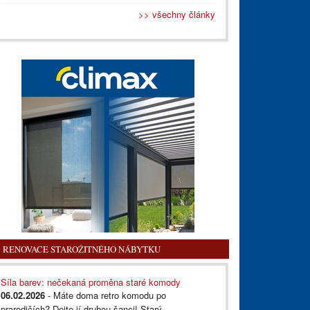
>> všechny články
RENOVACE STAROŽITNÉHO NÁBYTKU
Síla barev: nečekaná proměna staré komody
06.02.2026
- Máte doma retro komodu po
prarodičích? Dejte jí druhou šanci! Starý...