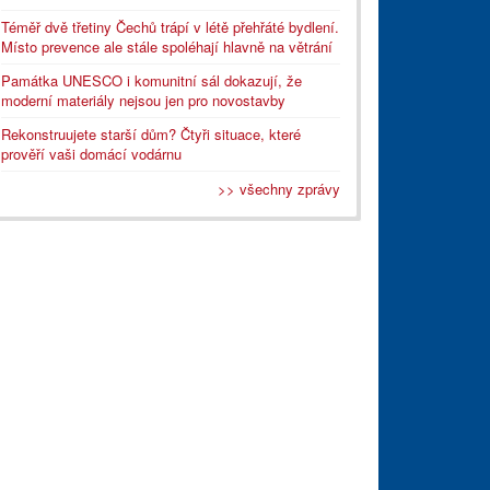
Téměř dvě třetiny Čechů trápí v létě přehřáté bydlení.
Místo prevence ale stále spoléhají hlavně na větrání
Památka UNESCO i komunitní sál dokazují, že
moderní materiály nejsou jen pro novostavby
Rekonstruujete starší dům? Čtyři situace, které
prověří vaši domácí vodárnu
>> všechny zprávy