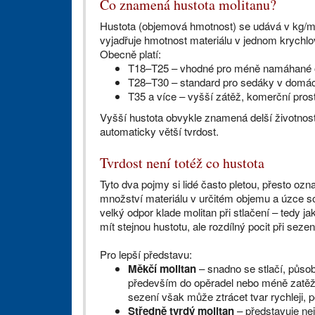
Co znamená hustota molitanu?
Hustota (objemová hmotnost) se udává v kg/m³
vyjadřuje hmotnost materiálu v jednom krychl
Obecně platí:
T18–T25 – vhodné pro méně namáhané op
T28–T30 – standard pro sedáky v domác
T35 a více – vyšší zátěž, komerční pros
Vyšší hustota obvykle znamená delší životnost
automaticky větší tvrdost.
Tvrdost není totéž co hustota
Tyto dva pojmy si lidé často pletou, přesto ozn
množství materiálu v určitém objemu a úzce sou
velký odpor klade molitan při stlačení – tedy j
mít stejnou hustotu, ale rozdílný pocit při sezen
Pro lepší představu:
Měkčí molitan
– snadno se stlačí, působ
především do opěradel nebo méně zatěž
sezení však může ztrácet tvar rychleji, 
Středně tvrdý molitan
– představuje nej