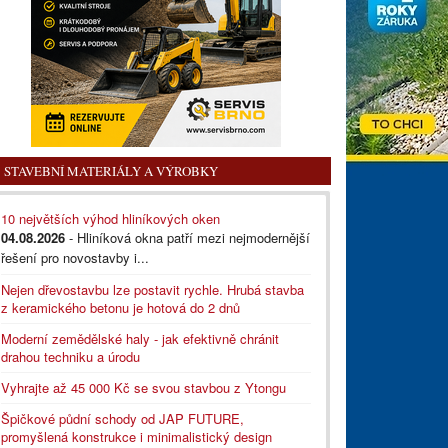
STAVEBNÍ MATERIÁLY A VÝROBKY
10 největších výhod hliníkových oken
04.08.2026
- Hliníková okna patří mezi nejmodernější
řešení pro novostavby i...
Nejen dřevostavbu lze postavit rychle. Hrubá stavba
z keramického betonu je hotová do 2 dnů
Moderní zemědělské haly - jak efektivně chránit
drahou techniku a úrodu
Vyhrajte až 45 000 Kč se svou stavbou z Ytongu
Špičkové půdní schody od JAP FUTURE,
promyšlená konstrukce i minimalistický design