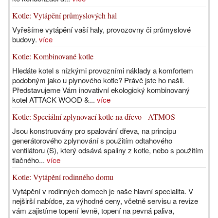
Kotle: Vytápění průmyslových hal
Vyřešíme vytápění vaší haly, provozovny či průmyslové
budovy.
více
Kotle: Kombinované kotle
Hledáte kotel s nízkými provozními náklady a komfortem
podobným jako u plynového kotle? Právě jste ho našli.
Představujeme Vám inovativní ekologický kombinovaný
kotel ATTACK WOOD &...
více
Kotle: Speciální zplynovací kotle na dřevo - ATMOS
Jsou konstruovány pro spalování dřeva, na principu
generátorového zplynování s použitím odtahového
ventilátoru (S), který odsává spaliny z kotle, nebo s použitím
tlačného...
více
Kotle: Vytápění rodinného domu
Vytápění v rodinných domech je naše hlavní specialita. V
nejširší nabídce, za výhodné ceny, včetně servisu a revize
vám zajistíme topení levně, topení na pevná paliva,