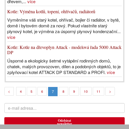
dřevem,...
více
Kotle: Výměna kotlů, topení, ohřívačů, radiátorů
Vyměníme váš starý kotel, ohřívač, bojler či radiátor, v bytě,
domě i bytovém domě za nový. Pokud vlastníte starý
plynový kotel, je výměna za úsporný plynový kondenzační...
více
Kotle: Kotle na dřevoplyn Attack - modelová řada 5000 Attack
DP
Úsporné a ekologicky šetrné vytápění rodinných domů,
chatek, malých provozoven, dílen a podobných objektů, to je
zplyňovací kotel ATTACK DP STANDARD a PROFI.
více
7
<
4
5
6
8
9
10
11
>
Odebírat
newsletter