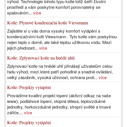
výhod. Technologie tohoto typu kotle totiž šetří životní
prostředí a vám poskytne komfort porovnatelný se
spalováním...
více
Kotle: Plynové kondenzační kotle Viessmann
Zajistěte si u vás doma vysoký komfort vytápění s
kondenzačními kotli Viessmann . Tyto kotle vám poskytnou
nejen teplo v domě, ale také teplou užitkovou vodu. Mezi
jejich přednosti...
více
Kotle: Zplynovací kotle na hnědé uhlí
Zplynovací kotle na hnědé uhlí přinášejí uživatelům celou
řadu výhod, mezi které patří pohodlné a snadné ovládání,
velký zásobník, vysoká účinnost, ochrana proti...
více
Kotle: Projekty vytápění
Provádíme kvalitní projekt topení (aktivní odkaz na naše
www), podlahové topení, otopná tělesa, teplovzdušné
jednotky, horkovzdušné jednotky, stropní světlé a tmavé
zářiče,...
více
Kotle: Projekty vytápění