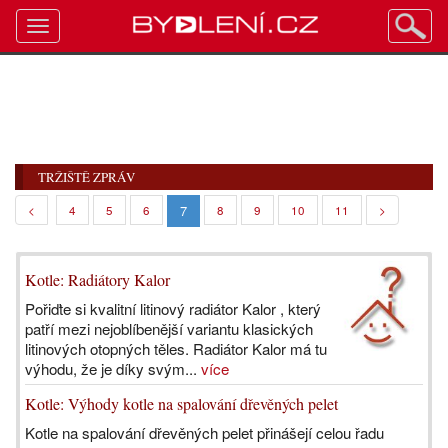
Toggle
navigation
TRŽIŠTĚ ZPRÁV
7
<
4
5
6
8
9
10
11
>
Kotle: Radiátory Kalor
Pořiďte si kvalitní litinový radiátor Kalor , který
patří mezi nejoblíbenější variantu klasických
litinových otopných těles. Radiátor Kalor má tu
výhodu, že je díky svým...
více
Kotle: Výhody kotle na spalování dřevěných pelet
Kotle na spalování dřevěných pelet přinášejí celou řadu