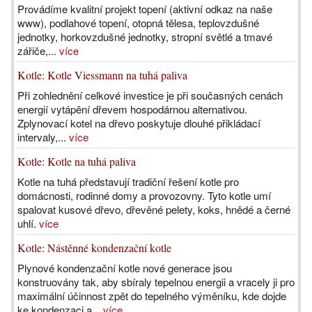
Provádíme kvalitní projekt topení (aktivní odkaz na naše
www), podlahové topení, otopná tělesa, teplovzdušné
jednotky, horkovzdušné jednotky, stropní světlé a tmavé
zářiče,...
více
Kotle: Kotle Viessmann na tuhá paliva
Při zohlednění celkové investice je při současných cenách
energií vytápění dřevem hospodárnou alternativou.
Zplynovací kotel na dřevo poskytuje dlouhé přikládací
intervaly,...
více
Kotle: Kotle na tuhá paliva
Kotle na tuhá představují tradiční řešení kotle pro
domácnosti, rodinné domy a provozovny. Tyto kotle umí
spalovat kusové dřevo, dřevěné pelety, koks, hnědé a černé
uhlí.
více
Kotle: Nástěnné kondenzační kotle
Plynové kondenzační kotle nové generace jsou
konstruovány tak, aby sbíraly tepelnou energii a vracely ji pro
maximální účinnost zpět do tepelného výměníku, kde dojde
ke kondenzaci a...
více