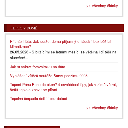
>> všechny články
TEPLO V DOMĚ
Přichází léto: Jak udržet doma příjemný chládek i bez běžící
klimatizace?
26.05.2026
- S blížícími se letními měsíci se většina lidí těší na
slunečné...
Jak si vybrat fotovoltaiku na dům
Vyhlášení vítězů soutěže Barvy podzimu 2025
Topení Pánu Bohu do oken? 4 osvědčené tipy, jak v zimě větrat,
šetřit teplo a zbavit se plísní
Tepelná čerpadla šetří i bez dotací
>> všechny články