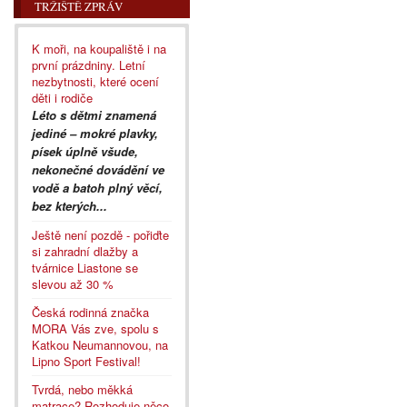
TRŽIŠTĚ ZPRÁV
K moři, na koupaliště i na
první prázdniny. Letní
nezbytnosti, které ocení
děti i rodiče
Léto s dětmi znamená
jediné – mokré plavky,
písek úplně všude,
nekonečné dovádění ve
vodě a batoh plný věcí,
bez kterých...
Ještě není pozdě - pořiďte
si zahradní dlažby a
tvárnice Liastone se
slevou až 30 %
Česká rodinná značka
MORA Vás zve, spolu s
Katkou Neumannovou, na
Lipno Sport Festival!
Tvrdá, nebo měkká
matrace? Rozhoduje něco