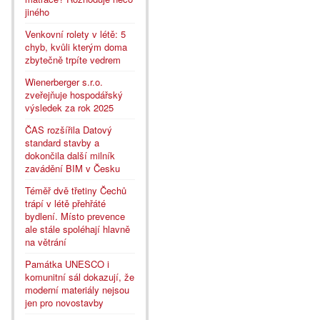
jiného
Venkovní rolety v létě: 5
chyb, kvůli kterým doma
zbytečně trpíte vedrem
Wienerberger s.r.o.
zveřejňuje hospodářský
výsledek za rok 2025
ČAS rozšířila Datový
standard stavby a
dokončila další milník
zavádění BIM v Česku
Téměř dvě třetiny Čechů
trápí v létě přehřáté
bydlení. Místo prevence
ale stále spoléhají hlavně
na větrání
Památka UNESCO i
komunitní sál dokazují, že
moderní materiály nejsou
jen pro novostavby