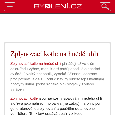
Toggle
navigation
Zplynovací kotle na hnědé uhlí
Zplynovací kotle na hnědé uhlí
přinášejí uživatelům
celou řadu výhod, mezi které patří pohodlné a snadné
ovládání, velký zásobník, vysoká účinnost, ochrana
proti přehřátí a další. Pokud navím budete topit kvalitním
hnědým uhlím, jedná se také o ekologický způsob
vytápění.
Zplynovací kotle
jsou navrženy spalování hnědého uhlí
a dřeva jako náhradního paliva (na zátop), na principu
generátorového zplynování s použitím odtahového
ventilátoru (S), který odsává spaliny z kotle.