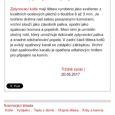
Zplynovací kotle
mají těleso vyrobeno jako svařenec z
kvalitních ocelových plechů o tloušťce 6 až 3 mm. Je
tvořeno dvěma nad sebou posazenými komorami,
vrchní slouží jako zásobník paliva, spodní jako
spalovací komora a popelník. Mezi nimi je umístěn
otočný rošt, který umožňuje dokonalé zplynování paliva
a snadné odstraňování popela. V zadní části tělesa kotlů
je svislý spalinový kanál se zatápěcí záklopkou. Vrchní
část spalinového kanálu je opatřena odtahovým hrdlem
pro připojení na komín.
Tržiště zpráv
|
20.05.2017
Související témata
Kotle
Vytápění
Teplo v domě
Otopná tělesa
Krby a kamna