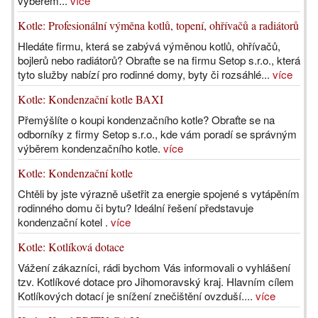
výběrem...
více
Kotle: Profesionální výměna kotlů, topení, ohřívačů a radiátorů
Hledáte firmu, která se zabývá výměnou kotlů, ohřívačů,
bojlerů nebo radiátorů? Obraťte se na firmu Setop s.r.o., která
tyto služby nabízí pro rodinné domy, byty či rozsáhlé...
více
Kotle: Kondenzační kotle BAXI
Přemýšlíte o koupi kondenzačního kotle? Obraťte se na
odborníky z firmy Setop s.r.o., kde vám poradí se správným
výběrem kondenzačního kotle.
více
Kotle: Kondenzační kotle
Chtěli by jste výrazně ušetřit za energie spojené s vytápěním
rodinného domu či bytu? Ideální řešení představuje
kondenzační kotel .
více
Kotle: Kotlíková dotace
Vážení zákazníci, rádi bychom Vás informovali o vyhlášení
tzv. Kotlíkové dotace pro Jihomoravský kraj. Hlavním cílem
Kotlíkových dotací je snížení znečištění ovzduší....
více