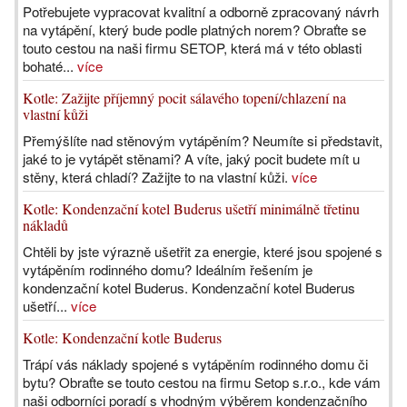
Potřebujete vypracovat kvalitní a odborně zpracovaný návrh
na vytápění, který bude podle platných norem? Obraťte se
touto cestou na naši firmu SETOP, která má v této oblasti
bohaté...
více
Kotle: Zažijte příjemný pocit sálavého topení/chlazení na
vlastní kůži
Přemýšlíte nad stěnovým vytápěním? Neumíte si představit,
jaké to je vytápět stěnami? A víte, jaký pocit budete mít u
stěny, která chladí? Zažijte to na vlastní kůži.
více
Kotle: Kondenzační kotel Buderus ušetří minimálně třetinu
nákladů
Chtěli by jste výrazně ušetřit za energie, které jsou spojené s
vytápěním rodinného domu? Ideálním řešením je
kondenzační kotel Buderus. Kondenzační kotel Buderus
ušetří...
více
Kotle: Kondenzační kotle Buderus
Trápí vás náklady spojené s vytápěním rodinného domu či
bytu? Obraťte se touto cestou na firmu Setop s.r.o., kde vám
naši odborníci poradí s vhodným výběrem kondenzačního