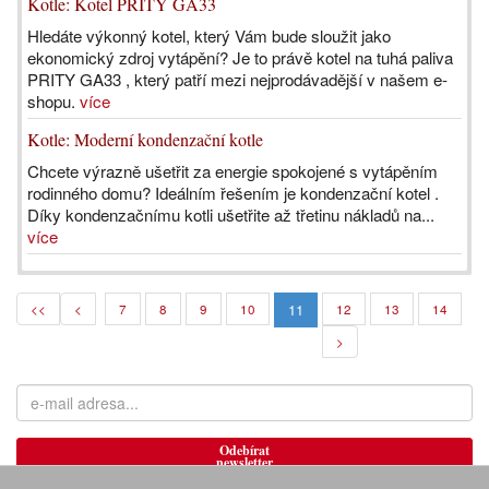
Kotle: Kotel PRITY GA33
Hledáte výkonný kotel, který Vám bude sloužit jako
ekonomický zdroj vytápění? Je to právě kotel na tuhá paliva
PRITY GA33 , který patří mezi nejprodávadější v našem e-
shopu.
více
Kotle: Moderní kondenzační kotle
Chcete výrazně ušetřit za energie spokojené s vytápěním
rodinného domu? Ideálním řešením je kondenzační kotel .
Díky kondenzačnímu kotli ušetřite až třetinu nákladů na...
více
11
<<
<
7
8
9
10
12
13
14
>
Odebírat
newsletter