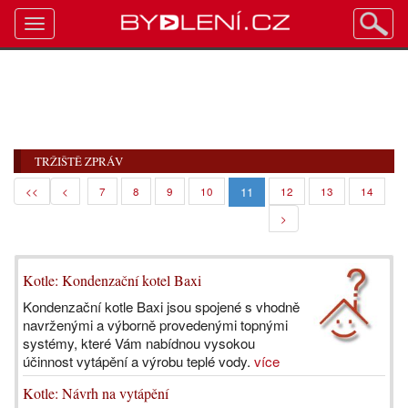
Toggle
navigation
TRŽIŠTĚ ZPRÁV
11
<<
<
7
8
9
10
12
13
14
>
Kotle: Kondenzační kotel Baxi
Kondenzační kotle Baxi jsou spojené s vhodně
navrženými a výborně provedenými topnými
systémy, které Vám nabídnou vysokou
účinnost vytápění a výrobu teplé vody.
více
Kotle: Návrh na vytápění