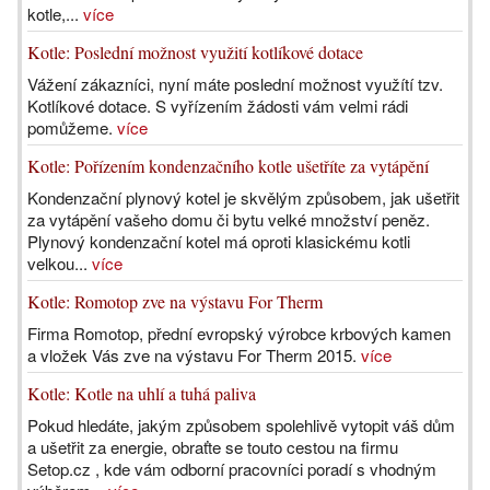
kotle,...
více
Kotle: Poslední možnost využití kotlíkové dotace
Vážení zákazníci, nyní máte poslední možnost využítí tzv.
Kotlíkové dotace. S vyřízením žádosti vám velmi rádi
pomůžeme.
více
Kotle: Pořízením kondenzačního kotle ušetříte za vytápění
Kondenzační plynový kotel je skvělým způsobem, jak ušetřit
za vytápění vašeho domu či bytu velké množství peněz.
Plynový kondenzační kotel má oproti klasickému kotli
velkou...
více
Kotle: Romotop zve na výstavu For Therm
Firma Romotop, přední evropský výrobce krbových kamen
a vložek Vás zve na výstavu For Therm 2015.
více
Kotle: Kotle na uhlí a tuhá paliva
Pokud hledáte, jakým způsobem spolehlivě vytopit váš dům
a ušetřit za energie, obraťte se touto cestou na firmu
Setop.cz , kde vám odborní pracovníci poradí s vhodným