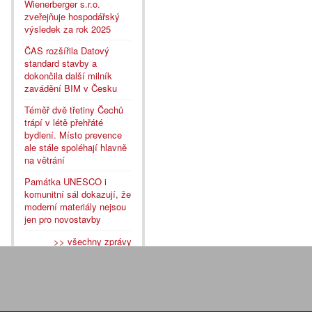
Wienerberger s.r.o.
zveřejňuje hospodářský
výsledek za rok 2025
ČAS rozšířila Datový
standard stavby a
dokončila další milník
zavádění BIM v Česku
Téměř dvě třetiny Čechů
trápí v létě přehřáté
bydlení. Místo prevence
ale stále spoléhají hlavně
na větrání
Památka UNESCO i
komunitní sál dokazují, že
moderní materiály nejsou
jen pro novostavby
>> všechny zprávy