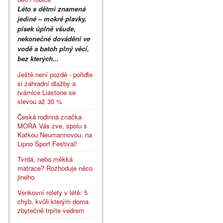
Léto s dětmi znamená
jediné – mokré plavky,
písek úplně všude,
nekonečné dovádění ve
vodě a batoh plný věcí,
bez kterých...
Ještě není pozdě - pořiďte
si zahradní dlažby a
tvárnice Liastone se
slevou až 30 %
Česká rodinná značka
MORA Vás zve, spolu s
Katkou Neumannovou, na
Lipno Sport Festival!
Tvrdá, nebo měkká
matrace? Rozhoduje něco
jiného
Venkovní rolety v létě: 5
chyb, kvůli kterým doma
zbytečně trpíte vedrem