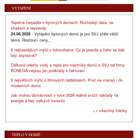
VYTÁPĚNÍ
Tepelná čerpadla v bytových domech: Rozhodují data, ne
strašení a nepravdy
24.06.2026
- Vytápění bytových domů je pro SVJ stále větší
téma. Rostoucí ceny...
8 nejčastějších mýtů o fotovoltaice: Co je pravda a čeho se lidé
bojí zbytečně?
Dálkové odečty vody a tepla pro vlastníky domů a SVJ od firmy
BONEGA nejsou jen podklady k fakturaci
5 největších mýtů o litinových radiátorech. Proč se vracejí i do
moderních domů
Jak mohou domácnosti v roce 2026 reálně snížit náklady na
energie a bez velkých investic
>> všechny články
TEPLO V DOMĚ