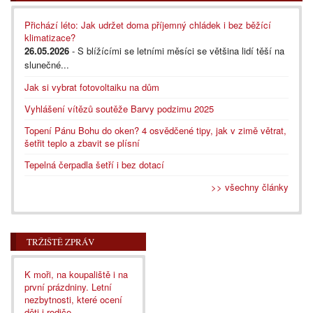
Přichází léto: Jak udržet doma příjemný chládek i bez běžící
klimatizace?
26.05.2026
- S blížícími se letními měsíci se většina lidí těší na
slunečné...
Jak si vybrat fotovoltaiku na dům
Vyhlášení vítězů soutěže Barvy podzimu 2025
Topení Pánu Bohu do oken? 4 osvědčené tipy, jak v zimě větrat,
šetřit teplo a zbavit se plísní
Tepelná čerpadla šetří i bez dotací
>> všechny články
TRŽIŠTĚ ZPRÁV
K moři, na koupaliště i na
první prázdniny. Letní
nezbytnosti, které ocení
děti i rodiče