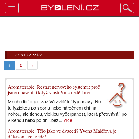
Toggle
navigation
TRŽIŠTĚ ZPRÁV
1
2
>
Aromaterapie: Restart nervového systému: proč
jsme unavení, i když vlastně nic neděláme
Mnoho lidí dnes zažívá zvláštní typ únavy. Ne
tu fyzickou po sportu nebo náročném dni na
nohou, ale tichou, vleklou vyčerpanost, která přetrvává i po
víkendu nebo po dni „bez...
více
Aromaterapie: Tělo jako ve dvaceti? Yvona Maléřová je
důkazem, že to jde!