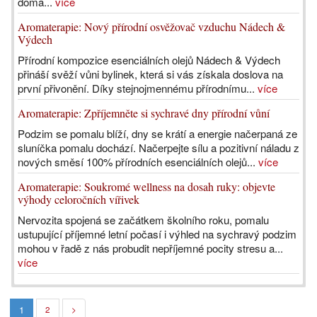
doma...
více
Aromaterapie: Nový přírodní osvěžovač vzduchu Nádech &
Výdech
Přírodní kompozice esenciálních olejů Nádech & Výdech
přináší svěží vůni bylinek, která si vás získala doslova na
první přivonění. Díky stejnojmennému přírodnímu...
více
Aromaterapie: Zpříjemněte si sychravé dny přírodní vůní
Podzim se pomalu blíží, dny se krátí a energie načerpaná ze
sluníčka pomalu dochází. Načerpejte sílu a pozitivní náladu z
nových směsí 100% přírodních esenciálních olejů...
více
Aromaterapie: Soukromé wellness na dosah ruky: objevte
výhody celoročních vířivek
Nervozita spojená se začátkem školního roku, pomalu
ustupující příjemné letní počasí i výhled na sychravý podzim
mohou v řadě z nás probudit nepříjemné pocity stresu a...
více
1
2
>