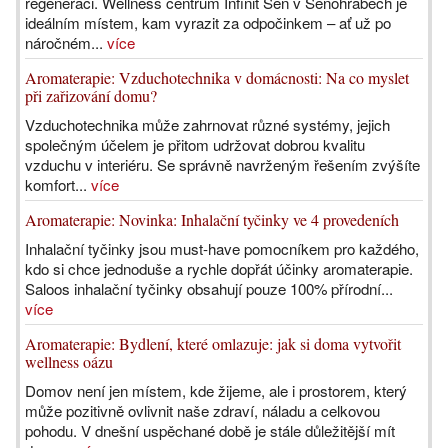
regeneraci. Wellness centrum Infinit Sen v Senohrabech je
ideálním místem, kam vyrazit za odpočinkem – ať už po
náročném...
více
Aromaterapie: Vzduchotechnika v domácnosti: Na co myslet
při zařizování domu?
Vzduchotechnika může zahrnovat různé systémy, jejich
společným účelem je přitom udržovat dobrou kvalitu
vzduchu v interiéru. Se správně navrženým řešením zvýšíte
komfort...
více
Aromaterapie: Novinka: Inhalační tyčinky ve 4 provedeních
Inhalační tyčinky jsou must-have pomocníkem pro každého,
kdo si chce jednoduše a rychle dopřát účinky aromaterapie.
Saloos inhalační tyčinky obsahují pouze 100% přírodní...
více
Aromaterapie: Bydlení, které omlazuje: jak si doma vytvořit
wellness oázu
Domov není jen místem, kde žijeme, ale i prostorem, který
může pozitivně ovlivnit naše zdraví, náladu a celkovou
pohodu. V dnešní uspěchané době je stále důležitější mít