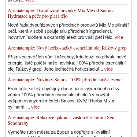
Aromaterapie: Dvoufázové novinky Mix Me od Saloos:
Hydratace a péče pro pleť i tělo
Nová řada dvoufázových přírodních produktů Mix Me přináší
péči, která v sobě spojuje sílu přírodních ingrediencí,
inovativní složení a okamžitý efekt pro vaši pleť i tělo.
více
Aromaterapie: Nový hořkosladký esenciální olej Růžový grep
Příznivce svěžích vůní i všechny, kdo touží po přívalu nové
energie, jistě potěší naše novinka, 100% přírodní esenciální
olej Růžový grep. Jeho jedinečná hořkosladká...
více
Aromaterapie: Novinky Saloos: 100% přírodní směsi esencí
Proměňte každý obyčejný den v něco výjimečného díky
vůním 100% přírodních esenciálních olejů v nových
vyšperkovaných směsích Saloos. Svěží Herba Mix s
bylinami i...
více
Aromaterapie: Relaxace, jakou si zasloužíte: Infinit Sen
Senohraby
Vyměňte ruch města za župan a dopřejte si kvalitní