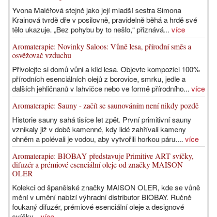
Yvona Maléřová stejně jako její mladší sestra Simona
Krainová tvrdě dře v posilovně, pravidelně běhá a hrdě své
tělo ukazuje. „Bez pohybu by to nešlo,“ přiznává...
více
Aromaterapie: Novinky Saloos: Vůně lesa, přírodní směs a
osvěžovač vzduchu
Přivolejte si domů vůni a klid lesa. Objevte kompozici 100%
přírodních esenciálních olejů z borovice, smrku, jedle a
dalších jehličnanů v lahvičce nebo ve formě přírodního...
více
Aromaterapie: Sauny - začít se saunováním není nikdy pozdě
Historie sauny sahá tisíce let zpět. První primitivní sauny
vznikaly již v době kamenné, kdy lidé zahřívali kameny
ohněm a polévali je vodou, aby vytvořili horkou páru....
více
Aromaterapie: BIOBAY představuje Primitive ART svíčky,
difuzér a prémiové esenciální oleje od značky MAISON
OLER
Kolekci od španělské značky MAISON OLER, kde se vůně
mění v umění nabízí výhradní distributor BIOBAY. Ručně
foukaný difuzér, prémiové esenciální oleje a designové
svíčky...
více