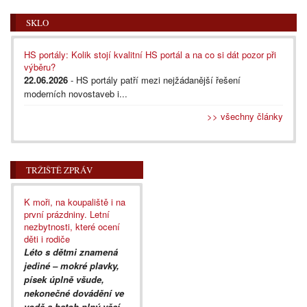
SKLO
HS portály: Kolik stojí kvalitní HS portál a na co si dát pozor při
výběru?
22.06.2026
- HS portály patří mezi nejžádanější řešení
moderních novostaveb i...
>> všechny články
TRŽIŠTĚ ZPRÁV
K moři, na koupaliště i na
první prázdniny. Letní
nezbytnosti, které ocení
děti i rodiče
Léto s dětmi znamená
jediné – mokré plavky,
písek úplně všude,
nekonečné dovádění ve
vodě a batoh plný věcí,