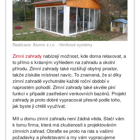
Realizace: Alumix s.r.o. - hliníkové systémy
Zimní zahrady
nabízejí možnost, kde doma relaxovat, a
to přímo s krásným výhledem na zahradu a okolní
přírodu. Zimní zahrady také rozšiřují obytný prostor,
takže získáte místnost navíc. To znamená, že si díky
zimní zahradě vychutnáte každé roční období v
naprostém pohodlí. Zimní zahrady také skvěle plní
funkci v případě zastřešení venkovních bazénů. Projekt
zahrady je proto dobré vypracovat přesně podle toho,
jak byste ji chtěli využívat.
Mít u domu zimní zahradu není žádná věda. Stačí vám
k tomu firma, která má zkušenosti s projektováním
zimních zahrad. Obraťte se proto na nás s vašimi
požadavky a představami a my vám vypracujeme