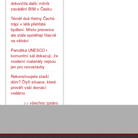
dokončila další milník
zavádění BIM v Česku
Téměř dvě třetiny Čechů
trápí v létě přehřáté
bydlení. Místo prevence
ale stále spoléhají hlavně
na větrání
Památka UNESCO i
komunitní sál dokazují, že
moderní materiály nejsou
jen pro novostavby
Rekonstruujete starší
dům? Čtyři situace, které
prověří vaši domácí
vodárnu
>> všechny zprávy