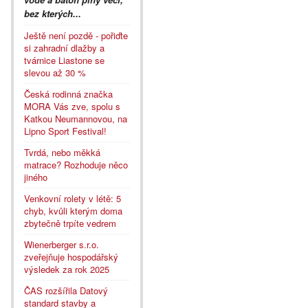
bez kterých...
Ještě není pozdě - pořiďte
si zahradní dlažby a
tvárnice Liastone se
slevou až 30 %
Česká rodinná značka
MORA Vás zve, spolu s
Katkou Neumannovou, na
Lipno Sport Festival!
Tvrdá, nebo měkká
matrace? Rozhoduje něco
jiného
Venkovní rolety v létě: 5
chyb, kvůli kterým doma
zbytečně trpíte vedrem
Wienerberger s.r.o.
zveřejňuje hospodářský
výsledek za rok 2025
ČAS rozšířila Datový
standard stavby a