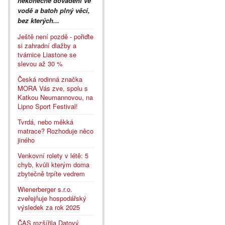
nekonečné dovádění ve
vodě a batoh plný věcí,
bez kterých...
Ještě není pozdě - pořiďte
si zahradní dlažby a
tvárnice Liastone se
slevou až 30 %
Česká rodinná značka
MORA Vás zve, spolu s
Katkou Neumannovou, na
Lipno Sport Festival!
Tvrdá, nebo měkká
matrace? Rozhoduje něco
jiného
Venkovní rolety v létě: 5
chyb, kvůli kterým doma
zbytečně trpíte vedrem
Wienerberger s.r.o.
zveřejňuje hospodářský
výsledek za rok 2025
ČAS rozšířila Datový