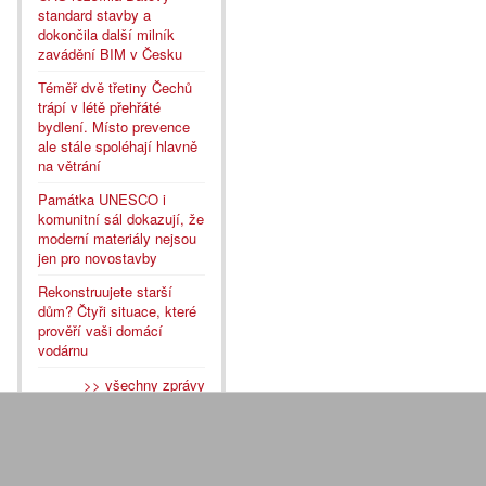
standard stavby a
dokončila další milník
zavádění BIM v Česku
Téměř dvě třetiny Čechů
trápí v létě přehřáté
bydlení. Místo prevence
ale stále spoléhají hlavně
na větrání
Památka UNESCO i
komunitní sál dokazují, že
moderní materiály nejsou
jen pro novostavby
Rekonstruujete starší
dům? Čtyři situace, které
prověří vaši domácí
vodárnu
>> všechny zprávy