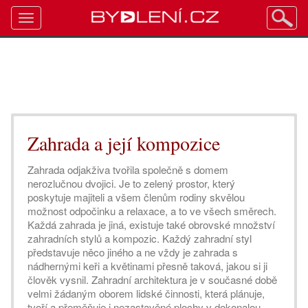
Toggle
navigation
Zahrada a její kompozice
Zahrada odjakživa tvořila společně s domem
nerozlučnou dvojici. Je to zelený prostor, který
poskytuje majiteli a všem členům rodiny skvělou
možnost odpočinku a relaxace, a to ve všech směrech.
Každá zahrada je jiná, existuje také obrovské množství
zahradních stylů a kompozic. Každý zahradní styl
představuje něco jiného a ne vždy je zahrada s
nádhernými keři a květinami přesně taková, jakou si ji
člověk vysnil. Zahradní architektura je v současné době
velmi žádaným oborem lidské činnosti, která plánuje,
tvoří a přeměňuje i nezastavěné plochy v dokonalou