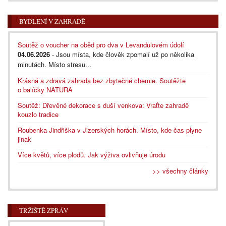
BYDLENÍ V ZAHRADĚ
Soutěž o voucher na oběd pro dva v Levandulovém údolí
04.06.2026
- Jsou místa, kde člověk zpomalí už po několika
minutách. Místo stresu...
Krásná a zdravá zahrada bez zbytečné chemie. Soutěžte
o balíčky NATURA
Soutěž: Dřevěné dekorace s duší venkova: Vraťte zahradě
kouzlo tradice
Roubenka Jindřiška v Jizerských horách. Místo, kde čas plyne
jinak
Více květů, více plodů. Jak výživa ovlivňuje úrodu
>> všechny články
TRŽIŠTĚ ZPRÁV