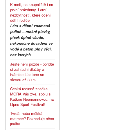
K moři, na koupaliště i na
první prázdniny. Letní
nezbytnosti, které ocení
děti i rodiče
Léto s dětmi znamená
jediné – mokré plavky,
písek úplně všude,
nekonečné dovádění ve
vodě a batoh plný věcí,
bez kterých...
Ještě není pozdě - pořiďte
si zahradní dlažby a
tvárnice Liastone se
slevou až 30 %
Česká rodinná značka
MORA Vás zve, spolu s
Katkou Neumannovou, na
Lipno Sport Festival!
Tvrdá, nebo měkká
matrace? Rozhoduje něco
jiného