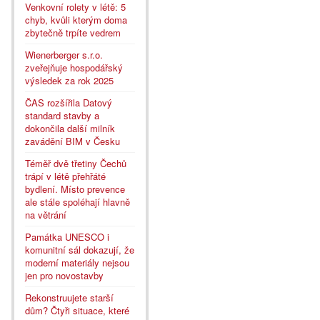
Venkovní rolety v létě: 5
chyb, kvůli kterým doma
zbytečně trpíte vedrem
Wienerberger s.r.o.
zveřejňuje hospodářský
výsledek za rok 2025
ČAS rozšířila Datový
standard stavby a
dokončila další milník
zavádění BIM v Česku
Téměř dvě třetiny Čechů
trápí v létě přehřáté
bydlení. Místo prevence
ale stále spoléhají hlavně
na větrání
Památka UNESCO i
komunitní sál dokazují, že
moderní materiály nejsou
jen pro novostavby
Rekonstruujete starší
dům? Čtyři situace, které