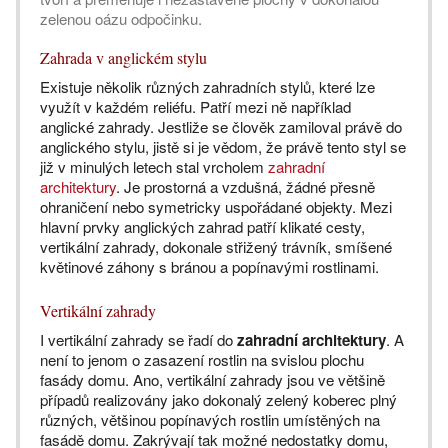
zelenou oázu odpočinku.
Zahrada v anglickém stylu
Existuje několik různých zahradních stylů, které lze
využít v každém reliéfu. Patří mezi ně například
anglické zahrady. Jestliže se člověk zamiloval právě do
anglického stylu, jistě si je vědom, že právě tento styl se
již v minulých letech stal vrcholem
zahradní
architektury
. Je prostorná a vzdušná, žádné přesně
ohraničení nebo symetricky uspořádané objekty. Mezi
hlavní prvky anglických zahrad patří klikaté cesty,
vertikální zahrady, dokonale střižený trávník, smíšené
květinové záhony s bránou a popínavými rostlinami.
Vertikální zahrady
I vertikální zahrady se řadí do
zahradní architektury
. A
není to jenom o zasazení rostlin na svislou plochu
fasády domu. Ano, vertikální zahrady jsou ve většině
případů realizovány jako dokonalý zelený koberec plný
různých, většinou popínavých rostlin umístěných na
fasádě domu. Zakrývají tak možné nedostatky domu,