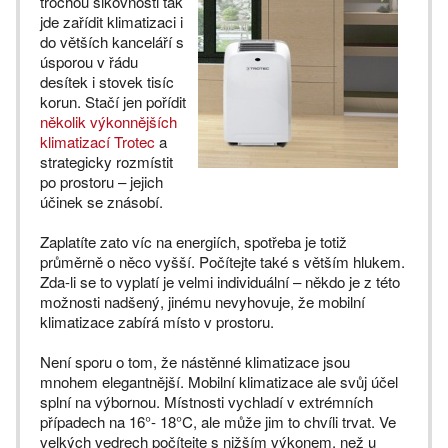
trochou šikovnosti tak
jde zařídit klimatizaci i
do větších kanceláří s
úsporou v řádu
desítek i stovek tisíc
korun. Stačí jen pořídit
několik výkonnějších
klimatizací Trotec
a
strategicky rozmístit
po prostoru – jejich
účinek se znásobí.
Zaplatíte zato víc na energiích, spotřeba je totiž
průměrně o něco vyšší. Počítejte také s větším hlukem.
Zda-li se to vyplatí je velmi individuální – někdo je z této
možnosti nadšený, jinému nevyhovuje, že mobilní
klimatizace zabírá místo v prostoru.
Není sporu o tom, že nástěnné klimatizace jsou
mnohem elegantnější. Mobilní klimatizace ale svůj účel
splní na výbornou. Místnosti vychladí v extrémních
případech na 16°- 18°C, ale může jim to chvíli trvat. Ve
velkých vedrech počítejte s nižším výkonem, než u