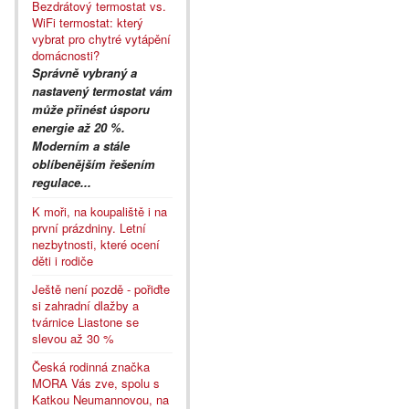
Bezdrátový termostat vs.
WiFi termostat: který
vybrat pro chytré vytápění
domácnosti?
Správně vybraný a
nastavený termostat vám
může přinést úsporu
energie až 20 %.
Moderním a stále
oblíbenějším řešením
regulace...
K moři, na koupaliště i na
první prázdniny. Letní
nezbytnosti, které ocení
děti i rodiče
Ještě není pozdě - pořiďte
si zahradní dlažby a
tvárnice Liastone se
slevou až 30 %
Česká rodinná značka
MORA Vás zve, spolu s
Katkou Neumannovou, na