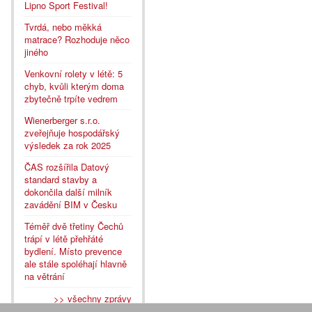
Lipno Sport Festival!
Tvrdá, nebo měkká
matrace? Rozhoduje něco
jiného
Venkovní rolety v létě: 5
chyb, kvůli kterým doma
zbytečně trpíte vedrem
Wienerberger s.r.o.
zveřejňuje hospodářský
výsledek za rok 2025
ČAS rozšířila Datový
standard stavby a
dokončila další milník
zavádění BIM v Česku
Téměř dvě třetiny Čechů
trápí v létě přehřáté
bydlení. Místo prevence
ale stále spoléhají hlavně
na větrání
>> všechny zprávy