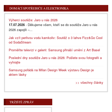
DOMÁCÍ SPOTŘEBIČE A ELEKTRONIKA
Výherci soutěže: Jaro u nás 2026
17.07.2026
- Děkujeme všem, kteří se do soutěže Jaro u nás
2026 zapojili –...
Jak vzít perlivou vodu kamkoliv: Soutěž o 3 lahve Fizz&Go Cool
od SodaStream
Proměňte televizi v galerii: Samsung přináší umění z Art Basel
Poslední dny soutěže Jaro u nás 2026: Pošlete svou fotografii a
vyhrajte
Samsung pořádá na Milan Design Week výstavu Design je
aktem lásky
>> všechny články
TRŽIŠTĚ ZPRÁV