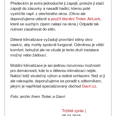
Především je extra jednoduché ji zapojit, protože ji stačí
zapojit do zásuvky a nasadit hadici, kterou poté
vystrčíte např. z otevřeného okna. (Okno ale
doporučujeme utěsnit a
použít těsnění Trotec AirLock
,
které se suchým zipem nalepí na okna.) Odpadá tak
nutnost zasahovat do stěn.
Dělené klimatizace vyžadují provrtání stěny skrz
naskrz, aby mohly správně fungovat. Odměnou je větší
komfort, bohužel ale ne všude je tento druh instalace
možný nebo žádoucí.
Mobilní klimatizace je asi jedinou rozumnou možností
pro domácnosti, kde to s dělenou klimatizací nejde.
Nabízí totiž skutečný výkon a reálné ochlazení. Než si ji
ale nakoupíte, doporučujeme se poradit s odborníkem,
jakým je například specializovaný obchod
Gavri.cz
.
Foto: archiv firem Trotec a Gavri
Tržiště zpráv
|
05.04.2018