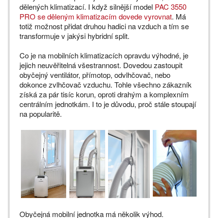
dělených klimatizací. I když silnější model
PAC 3550
PRO se děleným klimatizacím dovede vyrovnat
. Má
totiž možnost přidat druhou hadici na vzduch a tím se
transformuje v jakýsi hybridní split.
Co je na mobilních klimatizacích opravdu výhodné, je
jejich neuvěřitelná všestrannost. Dovedou zastoupit
obyčejný ventilátor, přímotop, odvlhčovač, nebo
dokonce zvlhčovač vzduchu. Tohle všechno zákazník
získá za pár tisíc korun, oproti drahým a komplexním
centrálním jednotkám. I to je důvodu, proč stále stoupají
na popularitě.
Obyčejná mobilní jednotka má několik výhod.