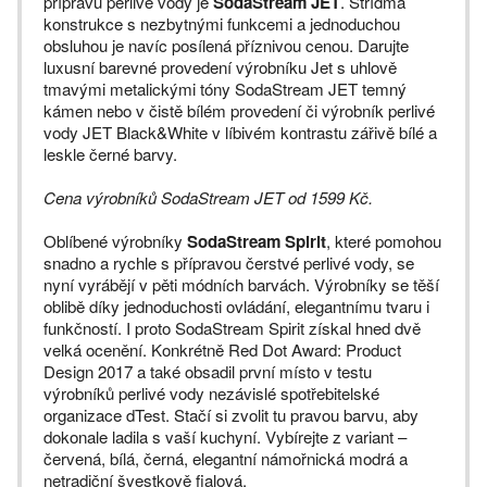
přípravu perlivé vody je
SodaStream JET
. Střídmá
konstrukce s nezbytnými funkcemi a jednoduchou
obsluhou je navíc posílená příznivou cenou. Darujte
luxusní barevné provedení výrobníku Jet s uhlově
tmavými metalickými tóny SodaStream JET temný
kámen nebo v čistě bílém provedení či výrobník perlivé
vody JET Black&White v líbivém kontrastu zářivě bílé a
leskle černé barvy.
Cena výrobníků SodaStream JET od 1599 Kč.
Oblíbené výrobníky
SodaStream Spirit
, které pomohou
snadno a rychle s přípravou čerstvé perlivé vody, se
nyní vyrábějí v pěti módních barvách. Výrobníky se těší
oblibě díky jednoduchosti ovládání, elegantnímu tvaru i
funkčností. I proto SodaStream Spirit získal hned dvě
velká ocenění. Konkrétně Red Dot Award: Product
Design 2017 a také obsadil první místo v testu
výrobníků perlivé vody nezávislé spotřebitelské
organizace dTest. Stačí si zvolit tu pravou barvu, aby
dokonale ladila s vaší kuchyní. Vybírejte z variant –
červená, bílá, černá, elegantní námořnická modrá a
netradiční švestkově fialová.