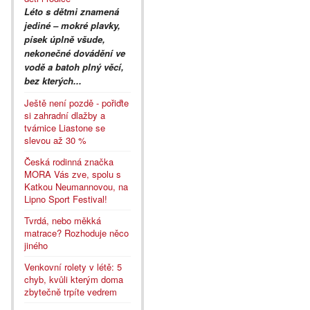
Léto s dětmi znamená
jediné – mokré plavky,
písek úplně všude,
nekonečné dovádění ve
vodě a batoh plný věcí,
bez kterých...
Ještě není pozdě - pořiďte
si zahradní dlažby a
tvárnice Liastone se
slevou až 30 %
Česká rodinná značka
MORA Vás zve, spolu s
Katkou Neumannovou, na
Lipno Sport Festival!
Tvrdá, nebo měkká
matrace? Rozhoduje něco
jiného
Venkovní rolety v létě: 5
chyb, kvůli kterým doma
zbytečně trpíte vedrem