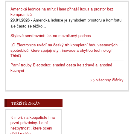
Americká lednice na míru: Haier přináší luxus a prostor bez
kompromisů
29.01.2026
- Americká lednice je symbolem prostoru a komfortu,
ale často se těžko...
Stylové servírování: jak na mozaikový podnos
LG Electronics uvádí na český trh kompletní řadu vestavných
spotřebičů, které spojují styl, inovace a chytrou technologii
ThinQ
Parní trouby Electrolux: snadná cesta ke zdravé a lahodné
kuchyni
>> všechny články
TRŽIŠTĚ ZPRÁV
K moři, na koupaliště i na
první prázdniny. Letní
nezbytnosti, které ocení
děti i rodiče