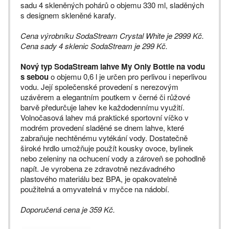
sadu 4 skleněných pohárů o objemu 330 ml, sladěných
s designem skleněné karafy.
Cena výrobníku SodaStream Crystal White je 2999 Kč.
Cena sady 4 sklenic SodaStream je 299 Kč.
Nový typ SodaStream lahve My Only Bottle na vodu
s sebou
o objemu 0,6 l je určen pro perlivou i neperlivou
vodu. Její společenské provedení s nerezovým
uzávěrem a elegantním poutkem v černé či růžové
barvě předurčuje lahev ke každodennímu využití.
Volnočasová lahev má praktické sportovní víčko v
modrém provedení sladěné se dnem lahve, které
zabraňuje nechtěnému vytékání vody. Dostatečně
široké hrdlo umožňuje použít kousky ovoce, bylinek
nebo zeleniny na ochucení vody a zároveň se pohodlně
napít. Je vyrobena ze zdravotně nezávadného
plastového materiálu bez BPA, je opakovatelně
použitelná a omyvatelná v myčce na nádobí.
Doporučená cena je 359 Kč.