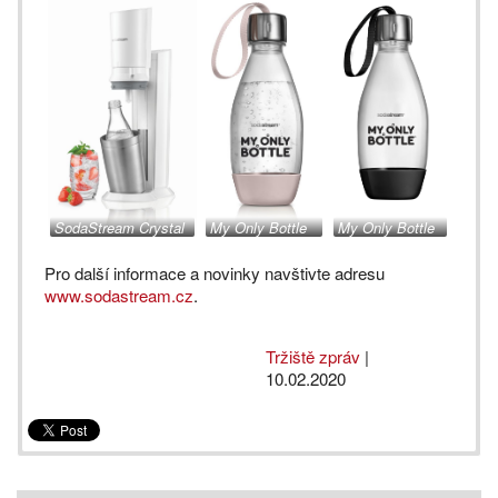
SodaStream Crystal
My Only Bottle
My Only Bottle
white
lahev
lahev
Pro další informace a novinky navštivte adresu
www.sodastream.cz
.
Tržiště zpráv
|
10.02.2020