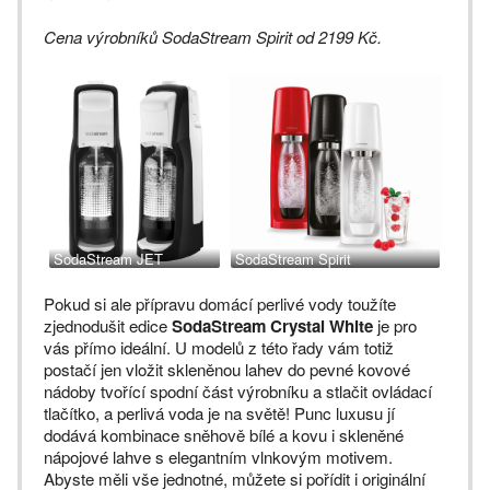
Cena výrobníků SodaStream Spirit od 2199 Kč.
SodaStream JET
SodaStream Spirit
Pokud si ale přípravu domácí perlivé vody toužíte
zjednodušit edice
SodaStream Crystal White
je pro
vás přímo ideální. U modelů z této řady vám totiž
postačí jen vložit skleněnou lahev do pevné kovové
nádoby tvořící spodní část výrobníku a stlačit ovládací
tlačítko, a perlivá voda je na světě! Punc luxusu jí
dodává kombinace sněhově bílé a kovu i skleněné
nápojové lahve s elegantním vlnkovým motivem.
Abyste měli vše jednotné, můžete si pořídit i originální