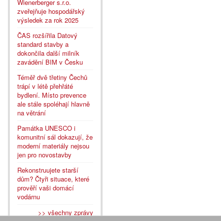
Wienerberger s.r.o.
zveřejňuje hospodářský
výsledek za rok 2025
ČAS rozšířila Datový
standard stavby a
dokončila další milník
zavádění BIM v Česku
Téměř dvě třetiny Čechů
trápí v létě přehřáté
bydlení. Místo prevence
ale stále spoléhají hlavně
na větrání
Památka UNESCO i
komunitní sál dokazují, že
moderní materiály nejsou
jen pro novostavby
Rekonstruujete starší
dům? Čtyři situace, které
prověří vaši domácí
vodárnu
>> všechny zprávy