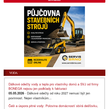
VODA
Dálkové odečty vody a tepla pro vlastníky domů a SVJ od firmy
BONEGA nejsou jen podklady k fakturaci
05.05.2026
- Dálkové odečty od roku 2027 nemusí být jen
povinnost. Nejen vlastníkům...
Češi a úspora pitné vody: Polovina domácností sbírá dešťovku,