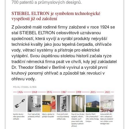
700 patentů a průmyslových designů.
STIEBEL ELTRON je symbolem technologické
vyspělosti již od založení
Z původně malé rodinné firmy založené v roce 1924 se
stal STIEBEL ELTRON celosvětově uznávanou
společností, která vyvíjí a vyrábí produkty nejvyšší
technické kvality jako jsou tepelná čerpadla, ohřívače
vody, větrací systémy a přístroje pro elektrické
vytápění. Svou úspěšnou stoletou historii začala ryze
tradiční německá firma psát ve chvíli, kdy její zakladatel
Dr. Theodor Stiebel v Berlíně vyvinul a vyrobil první
kruhový ponorný ohřívač a způsobil tak revoluci v
ohřevu vody.