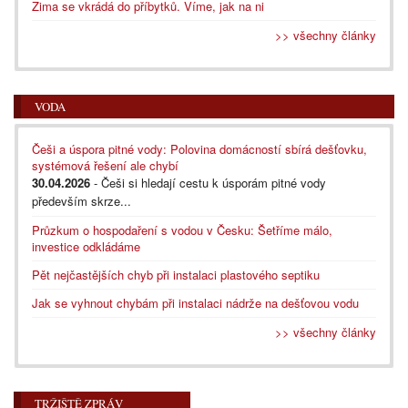
Zima se vkrádá do příbytků. Víme, jak na ni
>> všechny články
VODA
Češi a úspora pitné vody: Polovina domácností sbírá dešťovku,
systémová řešení ale chybí
30.04.2026
- Češi si hledají cestu k úsporám pitné vody
především skrze...
Průzkum o hospodaření s vodou v Česku: Šetříme málo,
investice odkládáme
Pět nejčastějších chyb při instalaci plastového septiku
Jak se vyhnout chybám při instalaci nádrže na dešťovou vodu
>> všechny články
TRŽIŠTĚ ZPRÁV