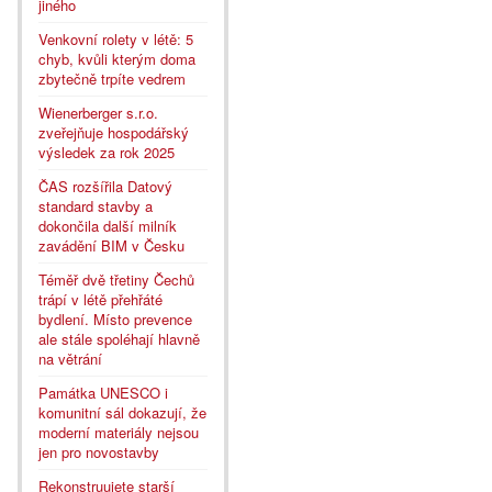
jiného
Venkovní rolety v létě: 5
chyb, kvůli kterým doma
zbytečně trpíte vedrem
Wienerberger s.r.o.
zveřejňuje hospodářský
výsledek za rok 2025
ČAS rozšířila Datový
standard stavby a
dokončila další milník
zavádění BIM v Česku
Téměř dvě třetiny Čechů
trápí v létě přehřáté
bydlení. Místo prevence
ale stále spoléhají hlavně
na větrání
Památka UNESCO i
komunitní sál dokazují, že
moderní materiály nejsou
jen pro novostavby
Rekonstruujete starší