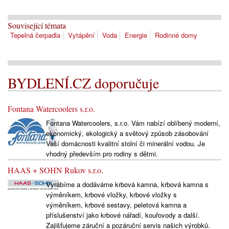
Související témata
Tepelná čerpadla
Vytápění
Voda
Energie
Rodinné domy
BYDLENÍ.CZ doporučuje
Fontana Watercoolers s.r.o.
Fontana Watercoolers, s.r.o. Vám nabízí oblíbený moderní,
ekonomický, ekologický a světový způsob zásobování
Vaší domácnosti kvalitní stolní či minerální vodou. Je
vhodný především pro rodiny s dětmi.
HAAS + SOHN Rukov s.r.o.
Vyrábíme a dodáváme krbová kamna, krbová kamna s
výměníkem, krbové vložky, krbové vložky s
výměníkem, krbové sestavy, peletová kamna a
příslušenství jako krbové nářadí, kouřovody a další.
Zajišťujeme záruční a pozáruční servis našich výrobků.