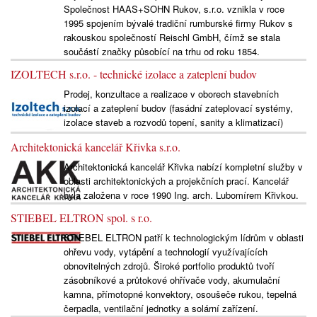
Společnost HAAS+SOHN Rukov, s.r.o. vznikla v roce
1995 spojením bývalé tradiční rumburské firmy Rukov s
rakouskou společností Reischl GmbH, čímž se stala
součástí značky působící na trhu od roku 1854.
IZOLTECH s.r.o. - technické izolace a zateplení budov
Prodej, konzultace a realizace v oborech stavebních
izolací a zateplení budov (fasádní zateplovací systémy,
izolace staveb a rozvodů topení, sanity a klimatizací)
Architektonická kancelář Křivka s.r.o.
Architektonická kancelář Křivka nabízí kompletní služby v
oblasti architektonických a projekčních prací. Kancelář
byla založena v roce 1990 Ing. arch. Lubomírem Křivkou.
STIEBEL ELTRON spol. s r.o.
STIEBEL ELTRON patří k technologickým lídrům v oblasti
ohřevu vody, vytápění a technologií využívajících
obnovitelných zdrojů. Široké portfolio produktů tvoří
zásobníkové a průtokové ohřívače vody, akumulační
kamna, přímotopné konvektory, osoušeče rukou, tepelná
čerpadla, ventilační jednotky a solární zařízení.