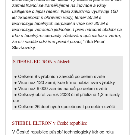
zaměstnanci se zaměřujeme na inovace a vždy
usilujeme o lepší řešení. Naši zákazníci využívají 100
let zkušeností s ohřevem vody, téměř 50 let s
technologií tepelných čerpadel a více než 30 let s
technologií větracích jednotek. I přes náročné období na
trhu s tepelnými čerpadly zůstávám optimistou a věřím,
že si i nadále udržíme přední pozici,“
říká Peter
Slavkovský.
STIEBEL ELTRON v číslech
● Celkem 9 výrobních závodů po celém světe
● Více než 120 zemí, kde firma nabízí své výrobky
● Více než 6 000 zaměstnanců po celém světě
● Celkový obrat za rok 2023 činil přibližně 1,2 miliardy
eur
● Celkem 26 dceřiných společností po celém světě
STIEBEL ELTRON v České republice
V České republice působí technologický lídr od roku