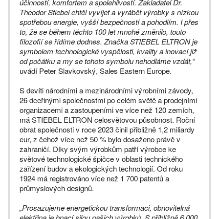
účinností, komfortem a spolehlivostí. Zakladatel Dr.
Theodor Stiebel chtěl vyvíjet a vyrábět výrobky s nízkou
spotřebou energie, vyšší bezpečností a pohodlím. I přes
to, že se během těchto 100 let mnohé změnilo, touto
filozofií se řídíme dodnes. Značka STIEBEL ELTRON je
symbolem technologické vyspělosti, kvality a inovací již
od počátku a my se tohoto symbolu nehodláme vzdát,“
uvádí Peter Slavkovský, Sales Eastern Europe.
S devíti národními a mezinárodními výrobními závody,
26 dceřinými společnostmi po celém světě a prodejními
organizacemi a zastoupeními ve více než 120 zemích,
má STIEBEL ELTRON celosvětovou působnost. Roční
obrat společnosti v roce 2023 činil přibližně 1,2 miliardy
eur, z čehož více než 50 % bylo dosaženo právě v
zahraničí. Díky svým výrobkům patří výrobce ke
světové technologické špičce v oblasti technického
zařízení budov a ekologických technologií. Od roku
1924 má registrováno více než 1 700 patentů a
průmyslových designů.
„Prosazujeme energetickou transformaci, obnovitelná
elektřina je hnací silou našich výrobků. S přibližně 6 000