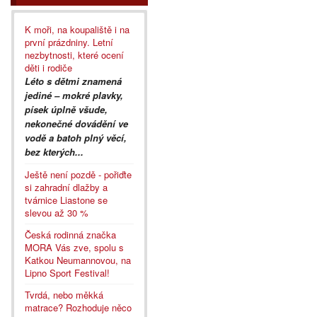
K moři, na koupaliště i na
první prázdniny. Letní
nezbytnosti, které ocení
děti i rodiče
Léto s dětmi znamená
jediné – mokré plavky,
písek úplně všude,
nekonečné dovádění ve
vodě a batoh plný věcí,
bez kterých...
Ještě není pozdě - pořiďte
si zahradní dlažby a
tvárnice Liastone se
slevou až 30 %
Česká rodinná značka
MORA Vás zve, spolu s
Katkou Neumannovou, na
Lipno Sport Festival!
Tvrdá, nebo měkká
matrace? Rozhoduje něco