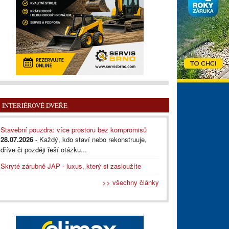
INTERIÉROVÉ DVEŘE
Stavební pouzdra: více prostoru bez kompromisů
28.07.2026
- Každý, kdo staví nebo rekonstruuje,
dříve či později řeší otázku...
Skryté zárubně JAP - luxus, který si zasloužíte
>> všechny články