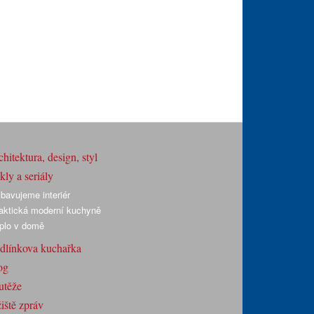
hitektura, design, styl
ly a seriály
bavujeme interiér
aktická moderní kuchyně
plo v domě
dlínkova kuchařka
og
utěže
iště zpráv