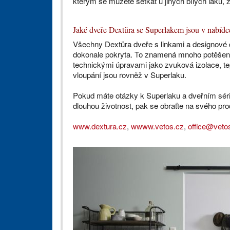
kterým se můžete setkat u jiných bílých laků, 
Jaké dveře Dextüra se Superlakem jsou v nabídc
Všechny Dextüra dveře s linkami a designové
dokonale pokryta. To znamená mnoho potěšení 
technickými úpravami jako zvuková izolace, tep
vloupání jsou rovněž v Superlaku.
Pokud máte otázky k Superlaku a dveřním séri
dlouhou životnost, pak se obraťte na svého pro
www.dextura.cz
,
wwww.vetos.cz
,
office@veto