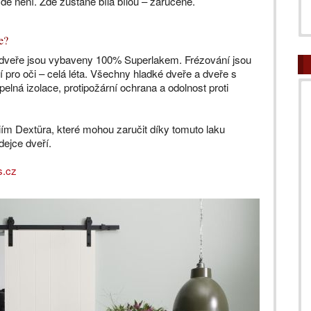
zde není. Zde zůstane bílá bílou – zaručeně.
e?
 dveře jsou vybaveny 100% Superlakem. Frézování jsou
pro oči – celá léta. Všechny hladké dveře a dveře s
elná izolace, protipožární ochrana a odolnost proti
ím Dextüra, které mohou zaručit díky tomuto laku
dejce dveří.
s.cz