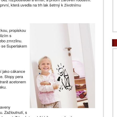
první, která uvedla na trh lak šetrný k životnímu
žkou, propiskou
lizím s
ebo zmrzlinu.
ře se Superlakem
ní jako cákance
te. Stopy pera
tranit acetonem
aku.
taveny
. Zažloutnutí, s