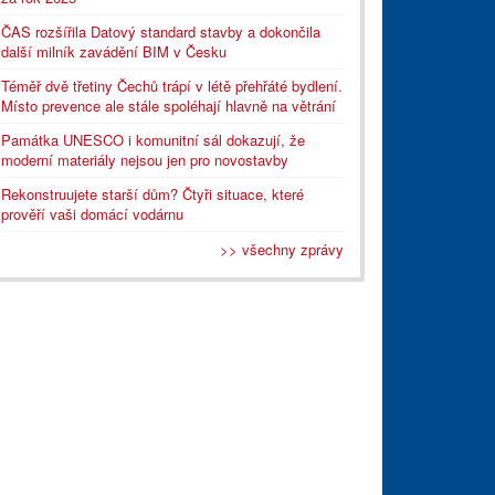
ČAS rozšířila Datový standard stavby a dokončila
další milník zavádění BIM v Česku
Téměř dvě třetiny Čechů trápí v létě přehřáté bydlení.
Místo prevence ale stále spoléhají hlavně na větrání
Památka UNESCO i komunitní sál dokazují, že
moderní materiály nejsou jen pro novostavby
Rekonstruujete starší dům? Čtyři situace, které
prověří vaši domácí vodárnu
>> všechny zprávy