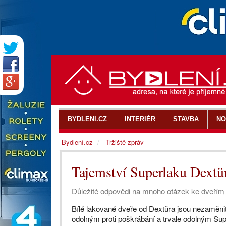
BYDLENI.CZ
INTERIÉR
STAVBA
NO
Bydlení.cz
Tržiště zpráv
Tajemství Superlaku Dextü
Důležité odpovědi na mnoho otázek ke dveřím
Bílé lakované dveře od Dextüra jsou nezaměnit
odolným proti poškrábání a trvale odolným S