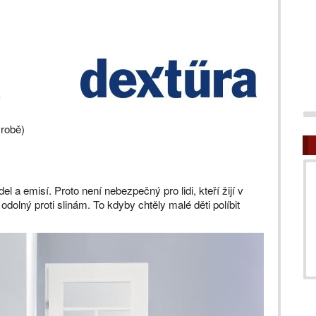
ýrobě)
 a emisí. Proto není nebezpečný pro lidi, kteří žijí v
dolný proti slinám. To kdyby chtěly malé děti políbit