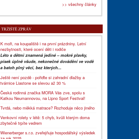
>> všechny články
TRŽIŠTĚ ZPRÁV
K moři, na koupaliště i na první prázdniny. Letní
nezbytnosti, které ocení děti i rodiče
Léto s dětmi znamená jediné – mokré plavky,
písek úplně všude, nekonečné dovádění ve vodě
a batoh plný věcí, bez kterých...
Ještě není pozdě - pořiďte si zahradní dlažby a
tvárnice Liastone se slevou až 30 %
Česká rodinná značka MORA Vás zve, spolu s
Katkou Neumannovou, na Lipno Sport Festival!
Tvrdá, nebo měkká matrace? Rozhoduje něco jiného
Venkovní rolety v létě: 5 chyb, kvůli kterým doma
zbytečně trpíte vedrem
Wienerberger s.r.o. zveřejňuje hospodářský výsledek
za rok 2025