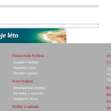
Financování bydlení
Arc
Cyk
Investiční bydlení
Hypoteční úvěry
Vy
Stavební spoření
Pr
Te
Nové bydlení
By
Developerské projekty
Na reality s rozumem
Bl
Inteligentní domy
So
Hobby a zahrada
Trž