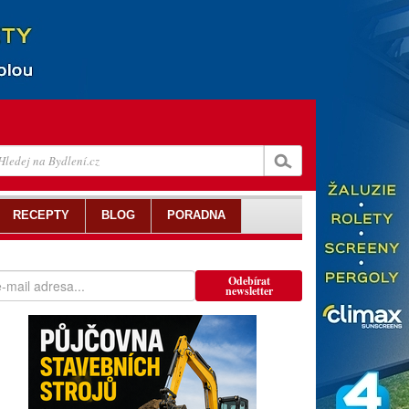
RECEPTY
BLOG
PORADNA
Odebírat
newsletter