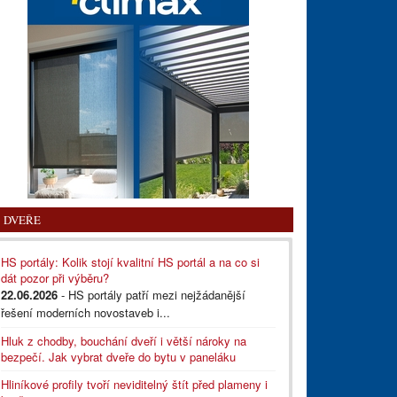
DVEŘE
HS portály: Kolik stojí kvalitní HS portál a na co si
dát pozor při výběru?
22.06.2026
- HS portály patří mezi nejžádanější
řešení moderních novostaveb i...
Hluk z chodby, bouchání dveří i větší nároky na
bezpečí. Jak vybrat dveře do bytu v paneláku
Hliníkové profily tvoří neviditelný štít před plameny i