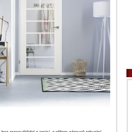
e bez rozpouštědel a emisí, a přitom zároveň robustní.