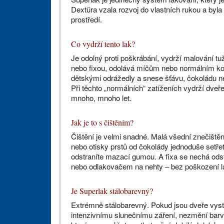
Dextüra vzala rozvoj do vlastních rukou a byla 
prostředí.
Co vydrží tento lak?
Je odolný proti poškrábání, vydrží malování tu
nebo fixou, odolává míčům nebo normálním ko
dětskými odrážedly a snese šťávu, čokoládu n
Při těchto „normálních“ zatíženích vydrží dve
mnoho, mnoho let.
Jak je to s čištěním?
Čištění je velmi snadné. Malá všední znečiště
nebo otisky prstů od čokolády jednoduše setře
odstraníte mazací gumou. A fixa se nechá ods
nebo odlakovačem na nehty – bez poškození l
Je Superlak stálobarevný?
Extrémně stálobarevný. Pokud jsou dveře vys
intenzivnímu slunečnímu záření, nezmění barvu