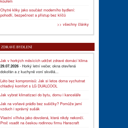
kouřem
Chytré kliky jako součást moderního bydlení:
pohodlí, bezpečnost a přístup bez klíčů
>> všechny články
ZDRAVÉ BYDLENÍ
Jak v horkých měsících udržet zdravé domácí klima
29.07.2026
- Horký letní večer, okna otevřená
dokořán a z kuchyně voní skvělá...
Léto bez kompromisů: Jak si letos doma vychutnat
chladivý komfort s LG DUALCOOL
Jak vybrat klimatizaci do bytu, domu i kanceláře
Jak na voňavé prádlo bez sušičky? Pomůže jarní
vzduch i správný sušák
Vlastní vířivka jako dovolená, která nikdy nekončí.
Proč vsadit na českou rodinnou firmu Hanscraft