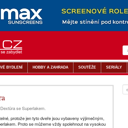
VÉ BYDLENÍ
HOBBY A ZAHRADA
SOUTĚŽE
SERIÁLY
ra
 Dextüra se Superlakem.
elné, protože jen tyto dveře jsou vybaveny výjimečným,
uperlakem. Proto se můžeme vždy spolehnout na vysokou