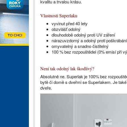
kvalitu a trvalou krásu.
Vlastnosti Superlaku
vyvinut před 40 lety
obzvlášť odolný
dlouhodobě odolný proti UV záření
nárazuvzdorný a odolný proti poškrábání
omyvatelný a snadno čistitelný
100 % bez rozpouštědel (0% emisí při v
Není tak odolný lak škodlivý?
Absolutně ne. Superlak je 100% bez rozpouštědel
bytě či domě s dveřmi se Superlakem. Je také o
dveře.