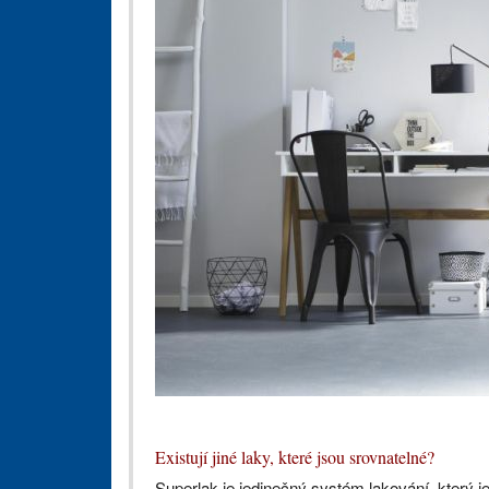
Existují jiné laky, které jsou srovnatelné?
Superlak je jedinečný systém lakování, který j