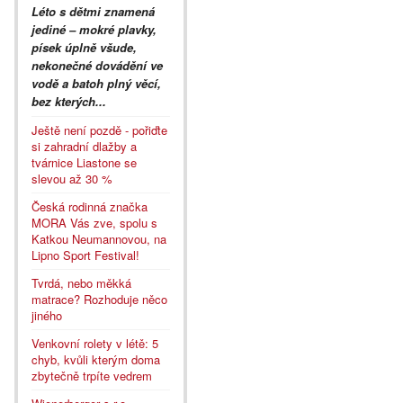
Léto s dětmi znamená
jediné – mokré plavky,
písek úplně všude,
nekonečné dovádění ve
vodě a batoh plný věcí,
bez kterých...
Ještě není pozdě - pořiďte
si zahradní dlažby a
tvárnice Liastone se
slevou až 30 %
Česká rodinná značka
MORA Vás zve, spolu s
Katkou Neumannovou, na
Lipno Sport Festival!
Tvrdá, nebo měkká
matrace? Rozhoduje něco
jiného
Venkovní rolety v létě: 5
chyb, kvůli kterým doma
zbytečně trpíte vedrem