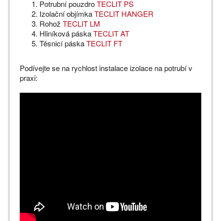
Potrubní pouzdro
TECLIT PS
Izolační objímka
TECLIT HANGER
Rohož
TECLIT LM
Hliníková páska
TECLIT AT
Těsnicí páska
TECLIT FT
Podívejte se na rychlost instalace izolace na potrubí v
praxi: