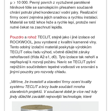
μ > 10 000. Pevný povrch z vyztužené parotěsné
hliníkové fólie se samolepicím přesahem současně
chrání potrubí před kondenzací vodní páry. Realizační
firmy ocení zejména jejich snadnou a rychlou instalaci.
Materiál se totiž lehce řeže a rychle lepí, protože není
nutné čekat na zaschnutí lepidla.
Pouzdro
a
rohož
TECLIT, stejně jako i jiné izolace od
ROCKWOOL, jsou vyrobené z kvalitní kamenné vlny.
Tento odolný izolační materiál poskytuje výrobkům
TECLIT celou řadu výhod, včetně důležité záruky
nehořlavosti (třída A2-s1, d0). Tyto izolace tak nehoří a
nepřispívají k rozvoji požáru. Navíc se TECLIT pyšní
nejnižším součinitelem tepelné vodivosti ve srovnání s
jinými pouzdry pro rozvody chladu.
„Věříme, že investoři a stavební firmy ocení kvality
systému TECLIT a brzy bude součástí mnoha
stavebních projektů. V současné době je více než kdy
jindy důležité zavádět nejnovější technologie,
které