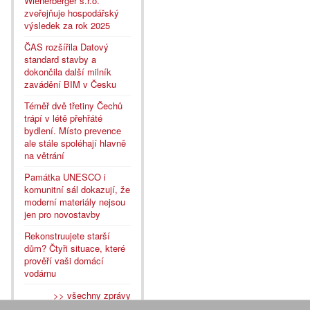
Wienerberger s.r.o.
zveřejňuje hospodářský
výsledek za rok 2025
ČAS rozšířila Datový
standard stavby a
dokončila další milník
zavádění BIM v Česku
Téměř dvě třetiny Čechů
trápí v létě přehřáté
bydlení. Místo prevence
ale stále spoléhají hlavně
na větrání
Památka UNESCO i
komunitní sál dokazují, že
moderní materiály nejsou
jen pro novostavby
Rekonstruujete starší
dům? Čtyři situace, které
prověří vaši domácí
vodárnu
>> všechny zprávy