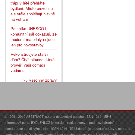
trápí v létě přehřáté
bydlení. Místo prevence
ale stále spoléhají hlavně
na větrání
Památka UNESCO i
komunitní sál dokazují, že
moderní materiály nejsou
jen pro novostavby
Rekonstruujete starší
dům? Čtyři situace, které
prověří vaši domácí
vodárnu
>> všechny zprávy
© 1999 - 2019 ABSTRACT, s.r.o. a dodavatelé obsahu. ISSN 1214 - 5548
Internetový portál BYDLENÍ.CZ je zdrojem registrovaným pod mezinárodním
standardním seriálovým číslem ISSN 1214 - 5548 dodržuje právní předpisy o ochraně
osobních údajů. Publikování nebo šíření obsahu serveru nebo jakékoliv části