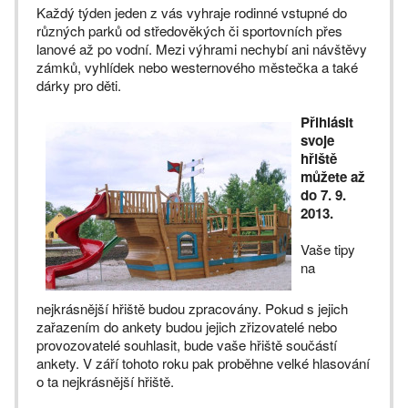
Každý týden jeden z vás vyhraje rodinné vstupné do
různých parků od středověkých či sportovních přes
lanové až po vodní. Mezi výhrami nechybí ani návštěvy
zámků, vyhlídek nebo westernového městečka a také
dárky pro děti.
Přihlásit
svoje
hřiště
můžete až
do 7. 9.
2013.
Vaše tipy
na
nejkrásnější hřiště budou zpracovány. Pokud s jejich
zařazením do ankety budou jejich zřizovatelé nebo
provozovatelé souhlasit, bude vaše hřiště součástí
ankety. V září tohoto roku pak proběhne velké hlasování
o ta nejkrásnější hřiště.