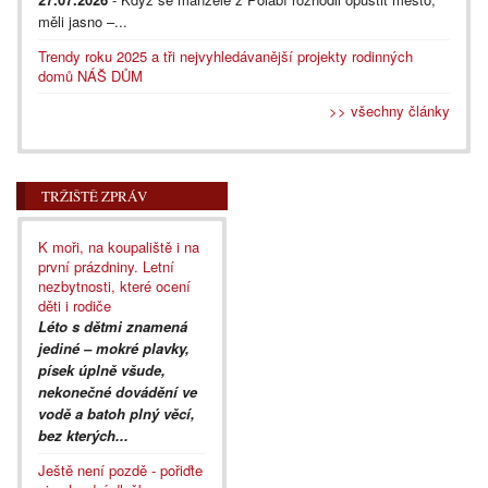
měli jasno –...
Trendy roku 2025 a tři nejvyhledávanější projekty rodinných
domů NÁŠ DŮM
>> všechny články
TRŽIŠTĚ ZPRÁV
K moři, na koupaliště i na
první prázdniny. Letní
nezbytnosti, které ocení
děti i rodiče
Léto s dětmi znamená
jediné – mokré plavky,
písek úplně všude,
nekonečné dovádění ve
vodě a batoh plný věcí,
bez kterých...
Ještě není pozdě - pořiďte