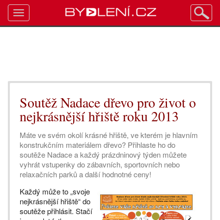
Toggle
navigation
Soutěž Nadace dřevo pro život o
nejkrásnější hřiště roku 2013
Máte ve svém okolí krásné hřiště, ve kterém je hlavním
konstrukčním materiálem dřevo? Přihlaste ho do
soutěže Nadace a každý prázdninový týden můžete
vyhrát vstupenky do zábavních, sportovních nebo
relaxačních parků a další hodnotné ceny!
Každý může to „svoje
nejkrásnější hřiště“ do
soutěže přihlásit. Stačí