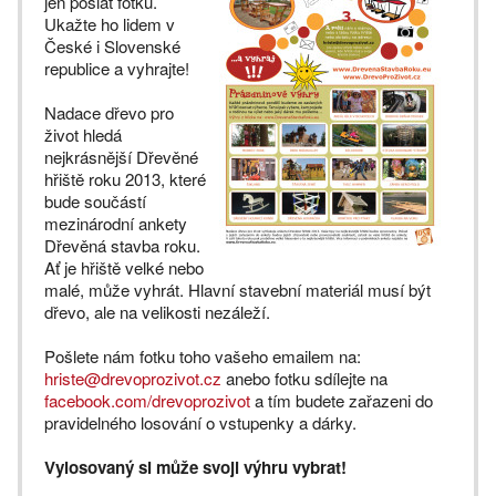
jen poslat fotku.
Ukažte ho lidem v
České i Slovenské
republice a vyhrajte!
Nadace dřevo pro
život hledá
nejkrásnější Dřevěné
hřiště roku 2013, které
bude součástí
mezinárodní ankety
Dřevěná stavba roku.
Ať je hřiště velké nebo
malé, může vyhrát. Hlavní stavební materiál musí být
dřevo, ale na velikosti nezáleží.
Pošlete nám fotku toho vašeho emailem na:
hriste@drevoprozivot.cz
anebo fotku sdílejte na
facebook.com/drevoprozivot
a tím budete zařazeni do
pravidelného losování o vstupenky a dárky.
Vylosovaný si může svoji výhru vybrat!