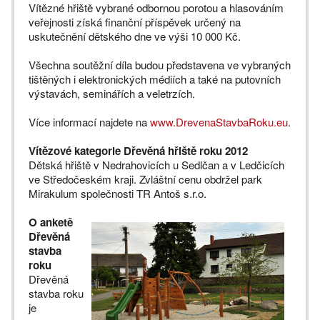
Vítězné hřiště vybrané odbornou porotou a hlasováním
veřejnosti získá finanční příspěvek určený na
uskutečnění dětského dne ve výši 10 000 Kč.
Všechna soutěžní díla budou představena ve vybraných
tištěných i elektronických médiích a také na putovních
výstavách, seminářích a veletrzích.
Více informací najdete na
www.DrevenaStavbaRoku.eu
.
Vítězové kategorie Dřevěná hřiště roku 2012
Dětská hřiště v Nedrahovicích u Sedlčan a v Ledčicích
ve Středočeském kraji. Zvláštní cenu obdržel park
Mirakulum společnosti TR Antoš s.r.o.
O anketě
Dřevěná
stavba
roku
Dřevěná
stavba roku
je