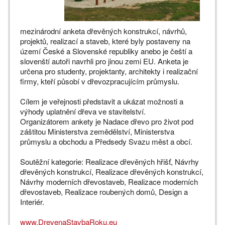
mezinárodní anketa dřevěných konstrukcí, návrhů,
projektů, realizací a staveb, které byly postaveny na
území České a Slovenské republiky anebo je čeští a
slovenští autoři navrhli pro jinou zemi EU. Anketa je
určena pro studenty, projektanty, architekty i realizační
firmy, kteří působí v dřevozpracujícím průmyslu.
Cílem je veřejnosti představit a ukázat možnosti a
výhody uplatnění dřeva ve stavitelství.
Organizátorem ankety je Nadace dřevo pro život pod
záštitou Ministerstva zemědělství, Ministerstva
průmyslu a obchodu a Předsedy Svazu měst a obcí.
Soutěžní kategorie: Realizace dřevěných hřišť, Návrhy
dřevěných konstrukcí, Realizace dřevěných konstrukcí,
Návrhy moderních dřevostaveb, Realizace moderních
dřevostaveb, Realizace roubených domů, Design a
Interiér.
www.DrevenaStavbaRoku.eu