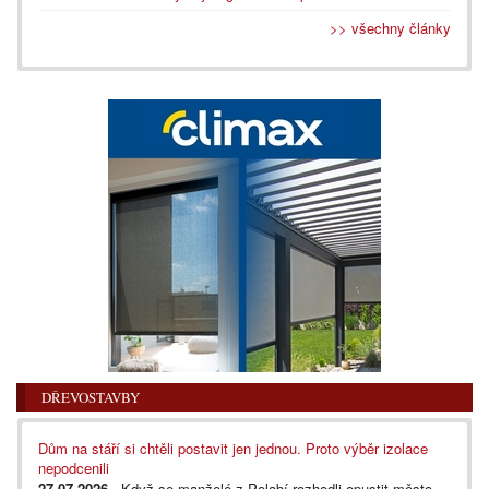
>> všechny články
DŘEVOSTAVBY
Dům na stáří si chtěli postavit jen jednou. Proto výběr izolace
nepodcenili
27.07.2026
- Když se manželé z Polabí rozhodli opustit město,