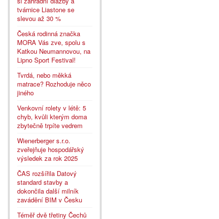
si zahradní dlažby a
tvárnice Liastone se
slevou až 30 %
Česká rodinná značka
MORA Vás zve, spolu s
Katkou Neumannovou, na
Lipno Sport Festival!
Tvrdá, nebo měkká
matrace? Rozhoduje něco
jiného
Venkovní rolety v létě: 5
chyb, kvůli kterým doma
zbytečně trpíte vedrem
Wienerberger s.r.o.
zveřejňuje hospodářský
výsledek za rok 2025
ČAS rozšířila Datový
standard stavby a
dokončila další milník
zavádění BIM v Česku
Téměř dvě třetiny Čechů