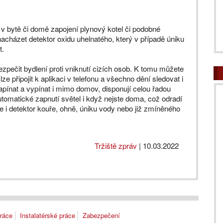
v bytě či domě zapojení plynový kotel či podobné
acházet detektor oxidu uhelnatého, který v případě úniku
t.
zpečit bydlení proti vniknutí cizích osob. K tomu můžete
 lze připojit k aplikaci v telefonu a všechno dění sledovat i
apínat a vypínat i mimo domov, disponují celou řadou
utomatické zapnutí světel i když nejste doma, což odradí
e i detektor kouře, ohně, úniku vody nebo již zmíněného
Tržiště zpráv
|
10.03.2022
práce
Instalatérské práce
Zabezpečení