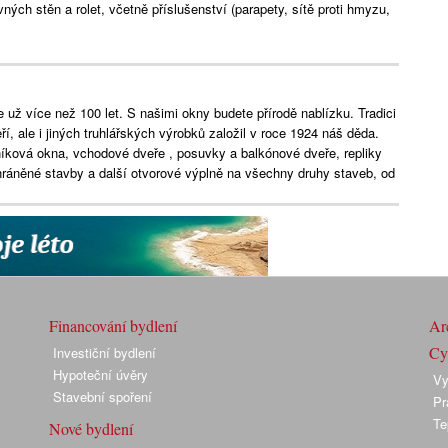
ných stěn a rolet, včetně příslušenství (parapety, sítě proti hmyzu,
ž více než 100 let. S našimi okny budete přírodě nablízku. Tradici
, ale i jiných truhlářských výrobků založil v roce 1924 náš děda.
íková okna, vchodové dveře , posuvky a balkónové dveře, repliky
ráněné stavby a další otvorové výplně na všechny druhy staveb, od
Financování bydlení
Arc
Cyk
Investiční bydlení
Hypoteční úvěry
Vy
Stavební spoření
Pr
Te
Nové bydlení