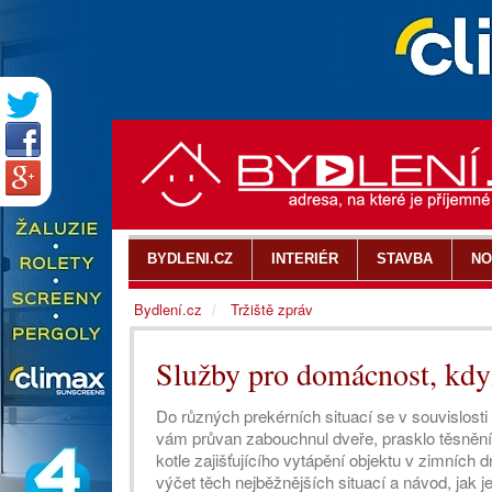
BYDLENI.CZ
INTERIÉR
STAVBA
NO
Bydlení.cz
Tržiště zpráv
Služby pro domácnost, když
Do různých prekérních situací se v souvislost
vám průvan zabouchnul dveře, prasklo těsnění
kotle zajišťujícího vytápění objektu v zimní
výčet těch nejběžnějších situací a návod, jak j