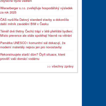
zbytečně trpíte vedrem
Wienerberger s.r.o. zveřejňuje hospodářský výsledek
za rok 2025
ČAS rozšířila Datový standard stavby a dokončila
další milník zavádění BIM v Česku
Téměř dvě třetiny Čechů trápí v létě přehřáté bydlení.
Místo prevence ale stále spoléhají hlavně na větrání
Památka UNESCO i komunitní sál dokazují, že
moderní materiály nejsou jen pro novostavby
Rekonstruujete starší dům? Čtyři situace, které
prověří vaši domácí vodárnu
>> všechny zprávy