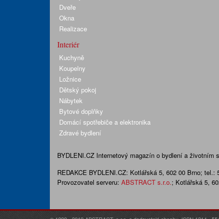
Dveře
Okna
Realizace
Interiér
Kuchyně
Koupelny
Ložnice
Dětský pokoj
Nábytek
Bytové doplňky
Domácí spotřebiče a elektronika
Zdravé bydlení
BYDLENI.CZ
Internetový magazín o bydlení a životním sty
REDAKCE BYDLENI.CZ:
Kotlářská 5, 602 00 Brno;
tel.:
Provozovatel serveru:
ABSTRACT s.r.o.
; Kotlářská 5, 6