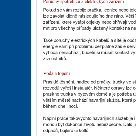
Poruchy spotřebičů a elektrických zařízení
Pokud se vám rozbije pračka, lednice nebo tel
lze zavolat klidně následujícího dne ráno. Vět
zařízení, které vytápí objekty nebo ohřívají v
mít pro všechny případy uložený kontakt na ne
Také poruchy elektrických kabelů a sítě je obč
energie vám při problému bezplatně zašle ser
výhoda nenachází, budete si muset kontakt vyhl
živnostníků.
Voda a topení
Prasklé těsnění, hadice od pračky, trubky ve s
rozvodů vyřeší instalatér. Některé opravy lze o
praskne trubka v bytovém domě a je potřeba uz
větším městě nachází havarijní služba, která p
během dne i noci.
Náplní práce takovýchto havarijních služeb je 
mohou být dokonce životu nebezpečné. Další n
odpadů, bojlerů či kotlů.