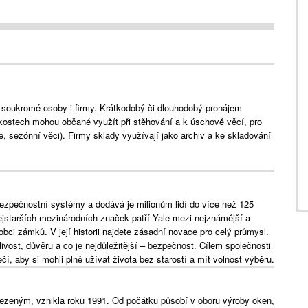
 soukromé osoby i firmy. Krátkodobý či dlouhodobý pronájem
kostech mohou občané využít při stěhování a k úschově věcí, pro
e, sezónní věci). Firmy sklady využívají jako archiv a ke skladování
bezpečnostní systémy a dodává je milionům lidí do více než 125
ejstarších mezinárodních značek patří Yale mezi nejznámější a
bci zámků. V její historii najdete zásadní novace pro celý průmysl.
livost, důvěru a co je nejdůležitější – bezpečnost. Cílem společnosti
í, aby si mohli plně užívat života bez starostí a mít volnost výběru.
ezeným, vznikla roku 1991. Od počátku působí v oboru výroby oken,