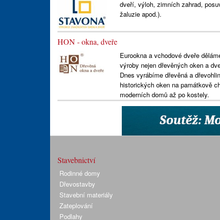
dveří, výloh, zimních zahrad, posuv
žaluzie apod.).
HON - okna, dveře
Eurookna a vchodové dveře děláme u
výroby nejen dřevěných oken a dveří
Dnes vyrábíme dřevěná a dřevohlin
historických oken na památkově ch
moderních domů až po kostely.
Stavebnictví
Rodinné domy
Dřevostavby
Stavební materiály
Zateplování
Podlahy