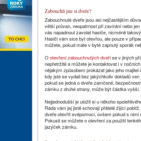
Zabouchli jste si dveře?
Zabouchnuté dveře jsou asi nejčastějším důvo
větší průvan, neopatrnost při zavírání nebo jen
vás napadnout zavolat hasiče, nicméně takový
Hasiči vám sice byt otevřou, ale pouze v přípa
můžete, pokud máte v bytě zapnutý sporák neb
O
otevření zabouchnutých dveří
se v jiných př
nepřetržitě a můžete je kontaktovat i v nočníc
nějakým způsobem prokázat jako jeho majitel č
kdy jste se vydali bez jakýchkoliv dokladů ve
pokud se jedná o dveře zamčené, bezpečnostní
zámku z druhé strany, může být částka vyšší.
Nejjednodušší je uložit si u někoho spolehlivého
Ráda vám jej jistě schovají přátelé žijící pobl
dveře otevřít svépomocí, ovšem pokud s nimi n
Pokusit se můžete o otevření za použití tenkéh
jazýček zámku.