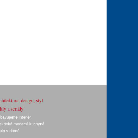
hitektura, design, styl
ly a seriály
bavujeme interiér
aktická moderní kuchyně
plo v domě