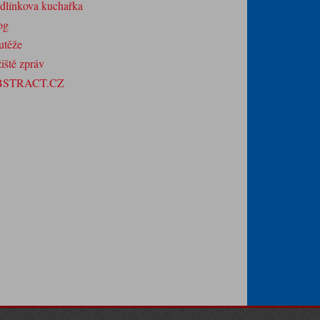
dlínkova kuchařka
og
utěže
iště zpráv
BSTRACT.CZ