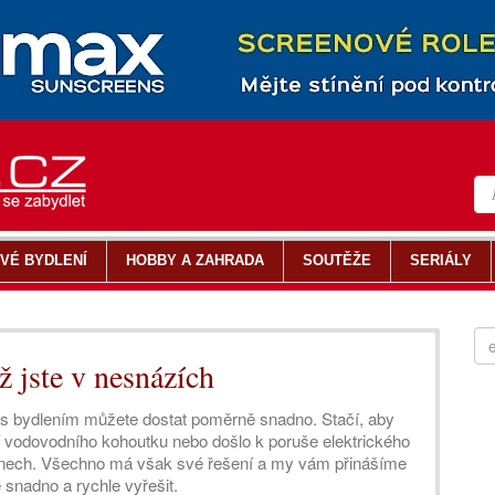
VÉ BYDLENÍ
HOBBY A ZAHRADA
SOUTĚŽE
SERIÁLY
 jste v nesnázích
i s bydlením můžete dostat poměrně snadno. Stačí, aby
 vodovodního kohoutku nebo došlo k poruše elektrického
ch dnech. Všechno má však své řešení a my vám přinášíme
e snadno a rychle vyřešit.