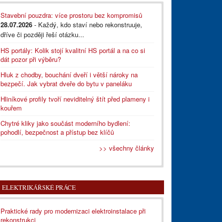
Stavební pouzdra: více prostoru bez kompromisů
28.07.2026
- Každý, kdo staví nebo rekonstruuje,
dříve či později řeší otázku...
HS portály: Kolik stojí kvalitní HS portál a na co si
dát pozor při výběru?
Hluk z chodby, bouchání dveří i větší nároky na
bezpečí. Jak vybrat dveře do bytu v paneláku
Hliníkové profily tvoří neviditelný štít před plameny i
kouřem
Chytré kliky jako součást moderního bydlení:
pohodlí, bezpečnost a přístup bez klíčů
>> všechny články
ELEKTRIKÁŘSKÉ PRÁCE
Praktické rady pro modernizaci elektroinstalace při
rekonstrukci