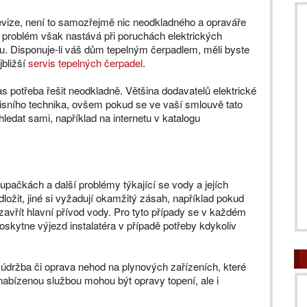
evize, není to samozřejmě nic neodkladného a opraváře
ší problém však nastává při poruchách elektrických
odu. Disponuje-li váš dům tepelným čerpadlem, měli byste
jbližší
servis tepelných čerpadel
.
as potřeba řešit neodkladně. Většina dodavatelů elektrické
visního technika, ovšem pokud se ve vaší smlouvě tato
edat sami, například na internetu v katalogu
tupačkách a další problémy týkající se vody a jejích
dložit, jiné si vyžadují okamžitý zásah, například pokud
avřít hlavní přívod vody. Pro tyto případy se v každém
oskytne výjezd instalatéra v případě potřeby kdykoliv
i údržba či oprava nehod na plynových zařízeních, které
abízenou službou mohou být opravy topení, ale i