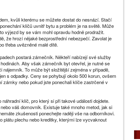
dem, kvůli kterému se můžete dostat do nesnází. Stačí
 ponechání klíčů uvnitř bytu a problém je na světě. Může
to výjezd by se vám mohl opravdu hodně prodražit.
dě, že hrozí nějaké bezprostřední nebezpečí. Zavolat je
o třeba uvězněné malé dítě.
ípadech postará zámečník. Někteří nabízejí své služby
h hodinách. Aby však zámečník byt otevřel, je nutné se
i nájemník. To může být složitější zejména v případě,
n jen s odpadky. Ceny se pohybují okolo 500 korun, ovšem
 zámky nebo pokud jste ponechali klíče zastrčené v
 náhradní klíč, pro který si při takové události dojdete.
íž, nebo váš domovník. Existuje také mnoho metod, jak si
emáte zkušenosti ponechejte raději vše na odborníkovi.
o plátu plechu nebo kreditky, kterými lze vycvaknout