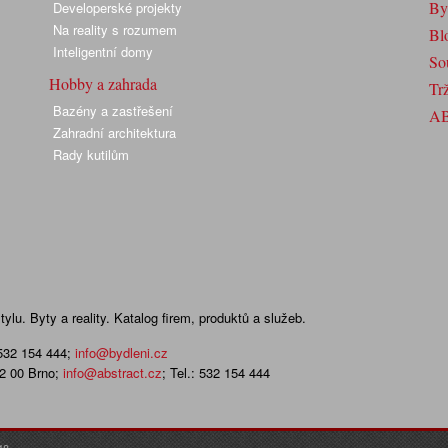
By
Developerské projekty
Na reality s rozumem
Bl
Inteligentní domy
So
Hobby a zahrada
Trž
Bazény a zastřešení
A
Zahradní architektura
Rady kutilům
lu. Byty a reality. Katalog firem, produktů a služeb.
 532 154 444
;
info@bydleni.cz
02 00 Brno;
info@abstract.cz
; Tel.: 532 154 444