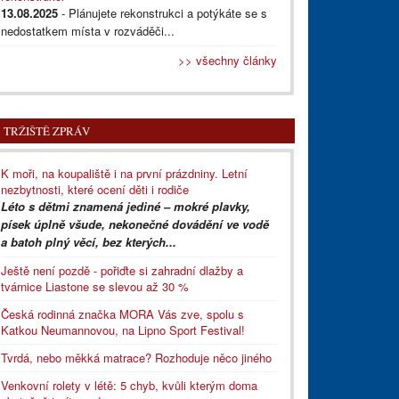
13.08.2025
- Plánujete rekonstrukci a potýkáte se s
nedostatkem místa v rozváděči...
>> všechny články
TRŽIŠTĚ ZPRÁV
K moři, na koupaliště i na první prázdniny. Letní
nezbytnosti, které ocení děti i rodiče
Léto s dětmi znamená jediné – mokré plavky,
písek úplně všude, nekonečné dovádění ve vodě
a batoh plný věcí, bez kterých...
Ještě není pozdě - pořiďte si zahradní dlažby a
tvárnice Liastone se slevou až 30 %
Česká rodinná značka MORA Vás zve, spolu s
Katkou Neumannovou, na Lipno Sport Festival!
Tvrdá, nebo měkká matrace? Rozhoduje něco jiného
Venkovní rolety v létě: 5 chyb, kvůli kterým doma