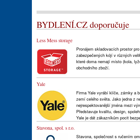
BYDLENÍ.CZ doporučuje
Less Mess storage
Pronájem skladovacích prostor pro
zabezpečených kójí v různých veli
které doma nemají místo (kola, lyž
obchodního zboží.
Yale
Firma Yale vyrábí klíče, zámky a 
zemí celého světa. Jako jedna z n
nejrespektovanější jména mezi výro
Představuje kvalitu, design, spoleh
Yale je dát zákazníkům pocit bezpeč
Stavona, spol. s r.o.
Stavona, společnost s ručením om