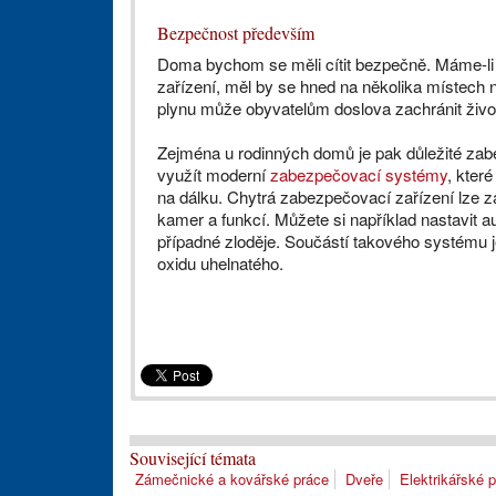
Bezpečnost především
Doma bychom se měli cítit bezpečně. Máme-li 
zařízení, měl by se hned na několika místech n
plynu může obyvatelům doslova zachránit živo
Zejména u rodinných domů je pak důležité zabe
využít moderní
zabezpečovací systémy
, které
na dálku. Chytrá zabezpečovací zařízení lze z
kamer a funkcí. Můžete si například nastavit a
případné zloděje. Součástí takového systému j
oxidu uhelnatého.
Související témata
Zámečnické a kovářské práce
Dveře
Elektrikářské 