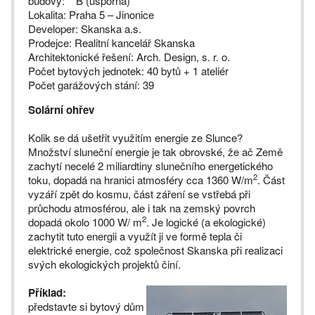
budovy: B (úsporná)
Lokalita: Praha 5 – Jinonice
Developer: Skanska a.s.
Prodejce: Realitní kancelář Skanska
Architektonické řešení: Arch. Design, s. r. o.
Počet bytových jednotek: 40 bytů + 1 ateliér
Počet garážových stání: 39
Solární ohřev
Kolik se dá ušetřit využitím energie ze Slunce?
Množství sluneční energie je tak obrovské, že ač Země
zachytí necelé 2 miliardtiny slunečního energetického
2
toku, dopadá na hranici atmosféry cca 1360 W/m
. Část
vyzáří zpět do kosmu, část záření se vstřebá při
průchodu atmosférou, ale i tak na zemský povrch
2
dopadá okolo 1000 W/ m
. Je logické (a ekologické)
zachytit tuto energii a využít ji ve formě tepla či
elektrické energie, což společnost Skanska při realizaci
svých ekologických projektů činí.
Příklad:
představte si bytový dům