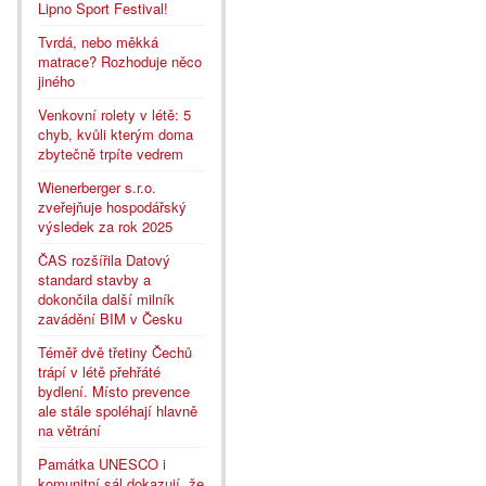
Lipno Sport Festival!
Tvrdá, nebo měkká
matrace? Rozhoduje něco
jiného
Venkovní rolety v létě: 5
chyb, kvůli kterým doma
zbytečně trpíte vedrem
Wienerberger s.r.o.
zveřejňuje hospodářský
výsledek za rok 2025
ČAS rozšířila Datový
standard stavby a
dokončila další milník
zavádění BIM v Česku
Téměř dvě třetiny Čechů
trápí v létě přehřáté
bydlení. Místo prevence
ale stále spoléhají hlavně
na větrání
Památka UNESCO i
komunitní sál dokazují, že