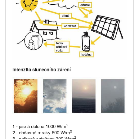
Intenzita slunečního záření
2
1
- jasná obloha 1000 W/m
2
2
- občasné mraky 600 W/m
2
3
- celkově zataženo 300 W/m