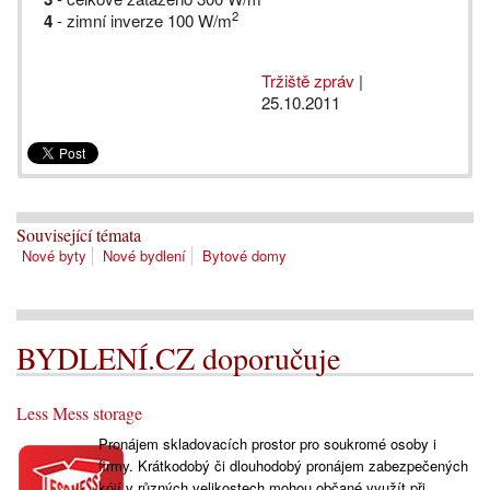
2
4
- zimní inverze 100 W/m
Tržiště zpráv
|
25.10.2011
Související témata
Nové byty
Nové bydlení
Bytové domy
BYDLENÍ.CZ doporučuje
Less Mess storage
Pronájem skladovacích prostor pro soukromé osoby i
firmy. Krátkodobý či dlouhodobý pronájem zabezpečených
kójí v různých velikostech mohou občané využít při