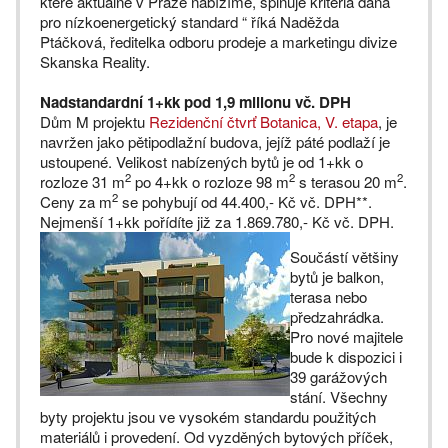
které aktuálně v Praze nabízíme, splňuje kriteria daná
pro nízkoenergetický standard “ říká Naděžda
Ptáčková, ředitelka odboru prodeje a marketingu divize
Skanska Reality.
Nadstandardní 1+kk pod 1,9 milionu vč. DPH
Dům M projektu
Rezidenční čtvrť Botanica, V. etapa
, je
navržen jako pětipodlažní budova, jejíž páté podlaží je
ustoupené. Velikost nabízených bytů je od 1+kk o
2
2
2
rozloze 31 m
po 4+kk o rozloze 98 m
s terasou 20 m
.
2
Ceny za m
se pohybují od 44.400,- Kč vč. DPH**.
Nejmenší 1+kk pořídíte již za
1.869.780,- Kč vč. DPH.
Součástí většiny
bytů je balkon,
terasa nebo
předzahrádka.
Pro nové majitele
bude k dispozici i
39 garážových
stání. Všechny
byty projektu jsou ve vysokém standardu použitých
materiálů i provedení. Od vyzděných bytových příček,