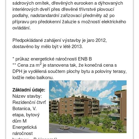
sádrových omítek, dřevěných eurooken a dýhovaných
interiérových dveří přes dřevěné třívrstvé plovoucí
podlahy, nadstandardní zařizovací předměty až po
přípravu pro předokenní žaluzie s možností elektrického
ovládání.
Předpokládané zahájení výstavby je jaro 2012,
dostavěno by mělo být v létě 2013.
* průkaz energetické náročnosti ENB B
2
** Cena za m
je stanovena tak, že konečná cena s
DPH je vydělená součtem plochy bytu a poloviny terasy,
lodžie nebo balkonu.
Základní údaje:
Název stavby:
Rezidenční čtvrť
Botanica, V.
etapa, bytový
dům M
Energetická
náročnost