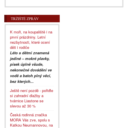
TRŽIŠTĚ ZPRÁV
K moři, na koupaliště i na
první prázdniny. Letní
nezbytnosti, které ocení
děti i rodiče
Léto s dětmi znamená
jediné – mokré plavky,
písek úplně všude,
nekonečné dovádění ve
vodě a batoh plný věcí,
bez kterých...
Ještě není pozdě - pořiďte
si zahradní dlažby a
tvárnice Liastone se
slevou až 30 %
Česká rodinná značka
MORA Vás zve, spolu s
Katkou Neumannovou, na