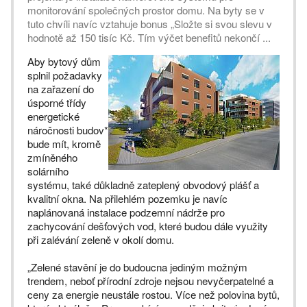
monitorování společných prostor domu. Na byty se v
tuto chvíli navíc vztahuje bonus „Složte si svou slevu v
hodnotě až 150 tisíc Kč. Tím výčet benefitů nekončí ...
Aby bytový dům
splnil požadavky
na zařazení do
úsporné třídy
energetické
náročnosti budov*
bude mít, kromě
zmíněného
solárního
systému, také důkladně zateplený obvodový plášť a
kvalitní okna. Na přilehlém pozemku je navíc
naplánovaná instalace podzemní nádrže pro
zachycování dešťových vod, které budou dále využity
při zalévání zeleně v okolí domu.
„Zelené stavění je do budoucna jediným možným
trendem, neboť přírodní zdroje nejsou nevyčerpatelné a
ceny za energie neustále rostou. Více než polovina bytů,