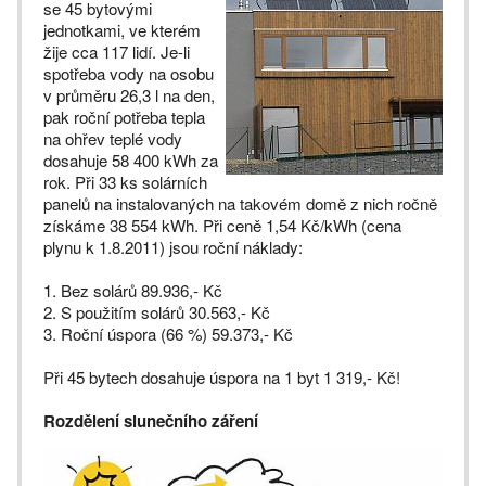
se 45 bytovými
jednotkami, ve kterém
žije cca 117 lidí. Je-li
spotřeba vody na osobu
v průměru 26,3 l na den,
pak roční potřeba tepla
na ohřev teplé vody
dosahuje 58 400 kWh za
rok. Při 33 ks solárních
panelů na instalovaných na takovém domě z nich ročně
získáme 38 554 kWh. Při ceně 1,54 Kč/kWh (cena
plynu k 1.8.2011) jsou roční náklady:
1. Bez solárů 89.936,- Kč
2. S použitím solárů 30.563,- Kč
3. Roční úspora (66 %) 59.373,- Kč
Při 45 bytech dosahuje úspora na 1 byt 1 319,- Kč!
Rozdělení slunečního záření