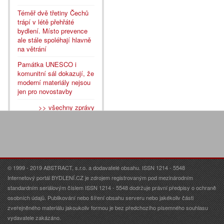
Téměř dvě třetiny Čechů
trápí v létě přehřáté
bydlení. Místo prevence
ale stále spoléhají hlavně
na větrání
Památka UNESCO i
komunitní sál dokazují, že
moderní materiály nejsou
jen pro novostavby
>> všechny zprávy
© 1999 - 2019 ABSTRACT, s.r.o. a dodavatelé obsahu. ISSN 1214 - 5548
Internetový portál BYDLENÍ.CZ je zdrojem registrovaným pod mezinárodním
standardním seriálovým číslem ISSN 1214 - 5548 dodržuje právní předpisy o ochraně
osobních údajů. Publikování nebo šíření obsahu serveru nebo jakékoliv části
zveřejněného materiálu jakoukoliv formou je bez předchozího písemného souhlasu
vydavatele zakázáno.