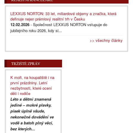
LEXXUS NORTON: 33 let, miliardové objemy a značka, která
definuje nejen prémiový realitní trh v Česku
12.02.2026
- Společnost LEXXUS NORTON vstupuje do
jubilejního roku 2026, kdy si...
>> všechny články
TRŽIŠTĚ ZPRÁV
K moři, na koupaliště i na
první prázdniny. Letní
nezbytnosti, které ocení
děti i rodiče
Léto s dětmi znamená
jediné – mokré plavky,
písek úplně všude,
nekonečné dovádění ve
vodě a batoh plný věcí,
bez kterých...