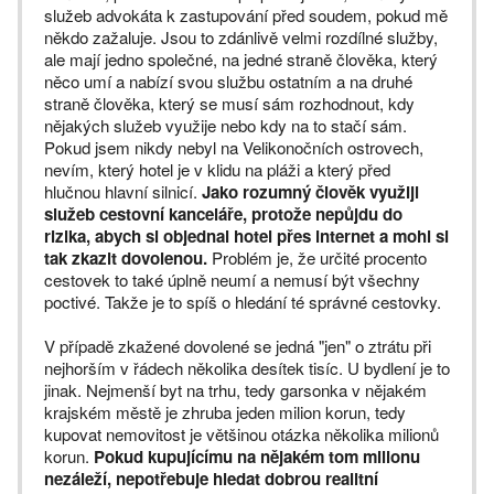
služeb advokáta k zastupování před soudem, pokud mě
někdo zažaluje. Jsou to zdánlivě velmi rozdílné služby,
ale mají jedno společné, na jedné straně člověka, který
něco umí a nabízí svou službu ostatním a na druhé
straně člověka, který se musí sám rozhodnout, kdy
nějakých služeb využije nebo kdy na to stačí sám.
Pokud jsem nikdy nebyl na Velikonočních ostrovech,
nevím, který hotel je v klidu na pláži a který před
hlučnou hlavní silnicí.
Jako rozumný člověk využiji
služeb cestovní kanceláře, protože nepůjdu do
rizika, abych si objednal hotel přes internet a mohl si
tak zkazit dovolenou.
Problém je, že určité procento
cestovek to také úplně neumí a nemusí být všechny
poctivé. Takže je to spíš o hledání té správné cestovky.
V případě zkažené dovolené se jedná "jen" o ztrátu při
nejhorším v řádech několika desítek tisíc. U bydlení je to
jinak. Nejmenší byt na trhu, tedy garsonka v nějakém
krajském městě je zhruba jeden milion korun, tedy
kupovat nemovitost je většinou otázka několika milionů
korun.
Pokud kupujícímu na nějakém tom milionu
nezáleží, nepotřebuje hledat dobrou realitní