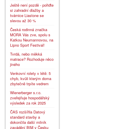
Ještě není pozdě - pořiďte
si zahradní dlažby a
tvárnice Liastone se
slevou až 30 %
Česká rodinná značka
MORA Vás zve, spolu s
Katkou Neumannovou, na
Lipno Sport Festival!
Tvrdá, nebo měkká
matrace? Rozhoduje něco
jiného
Venkovní rolety v létě: 5
chyb, kvůli kterým doma
zbytečně trpíte vedrem
Wienerberger s.r.o.
zveřejňuje hospodářský
výsledek za rok 2025
ČAS rozšířila Datový
standard stavby a
dokončila další milník
zavádění BIM v Česku