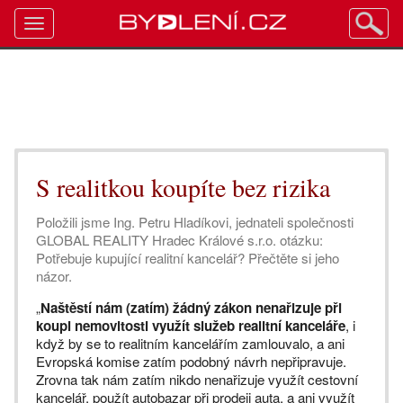
Toggle
navigation
S realitkou koupíte bez rizika
Položili jsme Ing. Petru Hladíkovi, jednateli společnosti
GLOBAL REALITY Hradec Králové s.r.o. otázku:
Potřebuje kupující realitní kancelář? Přečtěte si jeho
názor.
„
Naštěstí nám (zatím) žádný zákon nenařizuje při
koupi nemovitosti využít služeb realitní kanceláře
, i
když by se to realitním kancelářím zamlouvalo, a ani
Evropská komise zatím podobný návrh nepřipravuje.
Zrovna tak nám zatím nikdo nenařizuje využít cestovní
kancelář, použít autobazar při prodeji auta, a ani využít