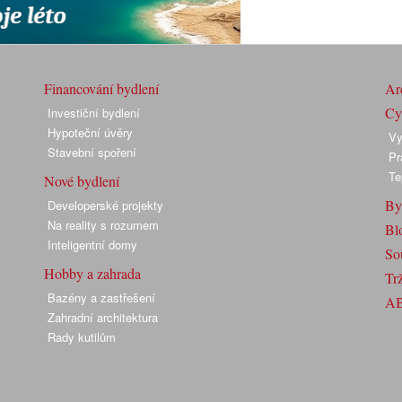
Financování bydlení
Arc
Cyk
Investiční bydlení
Hypoteční úvěry
Vy
Stavební spoření
Pr
Te
Nové bydlení
By
Developerské projekty
Na reality s rozumem
Bl
Inteligentní domy
So
Hobby a zahrada
Trž
Bazény a zastřešení
A
Zahradní architektura
Rady kutilům