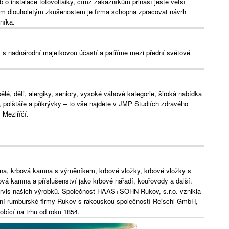
eb o instalace fotovoltaiky, čímž zákazníkům přináší ještě větší
ým dlouholetým zkušenostem je firma schopna zpracovat návrh
zníka.
s nadnárodní majetkovou účastí a patříme mezi přední světové
lé, děti, alergiky, seniory, vysoké váhové kategorie, široká nabídka
e, polštáře a přikrývky – to vše najdete v JMP Studiích zdravého
Meziříčí.
a, krbová kamna s výměníkem, krbové vložky, krbové vložky s
vá kamna a příslušenství jako krbové nářadí, kouřovody a další.
ervis našich výrobků. Společnost HAAS+SOHN Rukov, s.r.o. vznikla
ční rumburské firmy Rukov s rakouskou společností Reischl GmbH,
bící na trhu od roku 1854.