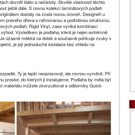
h dovnitř bláto a nečistoty. Skvělé vlastnosti těchto
out ještě dále. S novou kolekcí laminátových podlah
 originálem dostaly na zcela novou úroveň. Designéři u
dojem pravého dřeva s rafinovanou a podrobnou strukturou.
ových podlah, Rigid Vinyl, zase vyniká kombinací
u výhod. Výsledkem je podlaha, která je nejen extrémně
. Je úžasně měkká na dotek a současně pohlcuje zvuky v
jektů, je její jednoduchá instalace bez ohledu na
ozpadlé. Ty je lepší neopravovat, ale rovnou vyměnit. Při
 prostor, do kterých ji instalujeme. Podlaha by měla být
st materiálu můžete zkonzultovat s odborníky Quick-