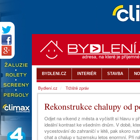
BYDLENI.CZ
INTERIÉR
STAVBA
NO
Bydlení.cz
Tržiště zpráv
Rekonstrukce chalupy od p
Odjet na víkend z města a vyčistit si hlavu v pří
ideální kontrast ke všedním dnům. V době, kter
vycestování do zahraničí v létě, pak skoro nut
chat a chalup v tuzemsku letos enormní. Při n