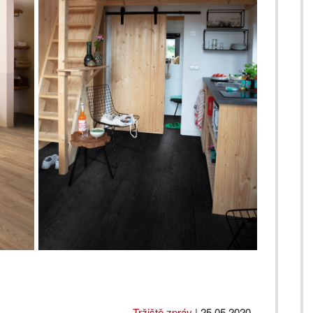
Tržiště zpráv
|
25.05.2020