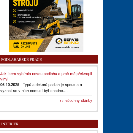
PODLAHÁŘSKÉ PRÁCE
Jak jsem vybírala novou podlahu a proč mě překvapil
vinyl
06.10.2025
- Typů a dekorů podlah je spousta a
vyznat se v nich nemusí být snadné....
>> všechny články
INTERIÉR