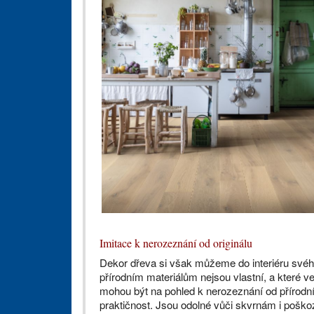
Imitace k nerozeznání od originálu
Dekor dřeva si však můžeme do interiéru svéh
přírodním materiálům nejsou vlastní, a které
mohou být na pohled k nerozeznání od přírodníc
praktičnost. Jsou odolné vůči skvrnám i poško