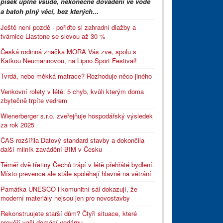
písek úplně všude, nekonečné dovádění ve vodě
a batoh plný věcí, bez kterých...
Ještě není pozdě - pořiďte si zahradní dlažby a
tvárnice Liastone se slevou až 30 %
Česká rodinná značka MORA Vás zve, spolu s
Katkou Neumannovou, na Lipno Sport Festival!
Tvrdá, nebo měkká matrace? Rozhoduje něco jiného
Venkovní rolety v létě: 5 chyb, kvůli kterým doma
zbytečně trpíte vedrem
Wienerberger s.r.o. zveřejňuje hospodářský výsledek
za rok 2025
ČAS rozšířila Datový standard stavby a dokončila
další milník zavádění BIM v Česku
Téměř dvě třetiny Čechů trápí v létě přehřáté bydlení.
Místo prevence ale stále spoléhají hlavně na větrání
Památka UNESCO i komunitní sál dokazují, že
moderní materiály nejsou jen pro novostavby
Rekonstruujete starší dům? Čtyři situace, které
prověří vaši domácí vodárnu