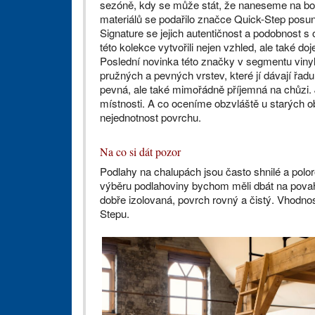
sezóně, kdy se může stát, že naneseme na botác
materiálů se podařilo značce Quick-Step posun
Signature se jejich autentičnost a podobnost s
této kolekce vytvořili nejen vzhled, ale také 
Poslední novinka této značky v segmentu vinyl
pružných a pevných vrstev, které jí dávají řad
pevná, ale také mimořádně příjemná na chůzi
místnosti. A co oceníme obzvláště u starých ob
nejednotnost povrchu.
Na co si dát pozor
Podlahy na chalupách jsou často shnilé a polor
výběru podlahoviny bychom měli dbát na povahu
dobře izolovaná, povrch rovný a čistý. Vhodno
Stepu.