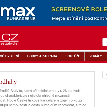
VÉ BYDLENÍ
HOBBY A ZAHRADA
SOUTĚŽE
SERIÁLY
odlahy
rodě? Aktivita, která při hektickém stylu života tvoří
ou charakterizuje nejistota ohledně možnosti
nost. Podle České tiskové kanceláře je zájem o koupi
ákupu nemovitosti je často nutné dům renovovat, a to od