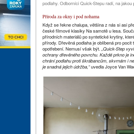
podlahy. Odborníci Quick-Stepu radí, na jakou 
Příroda za okny i pod nohama
Když se řekne chalupa, většina z nás si asi p
české filmové klasiky Na samotě u lesa. Souča
přírodních materiálů po syntetické krytiny, 
přírody. Dřevěná podlaha je oblíbená pro pocit 
opotřebení. Nemusí však být.
„Quick-Step vyvin
ochrany dřevěného povrchu. Každé prkno je ind
chrání podlahu proti škrábancům, skvrnám i ne
je snadná jejich údržba,“
uvedla Joyce Van Wae