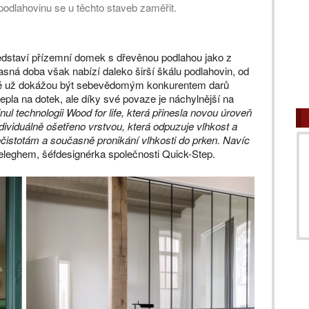
podlahovinu se u těchto staveb zaměřit.
ředstaví přízemní domek s dřevěnou podlahou jako z
sná doba však nabízí daleko širší škálu podlahovin, od
které už dokážou být sebevědomým konkurentem darů
tepla na dotek, ale díky své povaze je náchylnější na
ul technologii Wood for life, která přinesla novou úroveň
ividuálně ošetřeno vrstvou, která odpuzuje vlhkost a
čistotám a současně pronikání vlhkosti do prken. Navíc
leghem, šéfdesignérka společnosti Quick-Step.