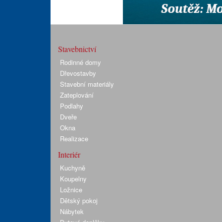
Stavebnictví
Rodinné domy
Dřevostavby
Stavební materiály
Zateplování
Podlahy
Dveře
Okna
Realizace
Interiér
Kuchyně
Koupelny
Ložnice
Dětský pokoj
Nábytek