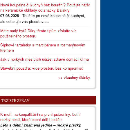
Nová koupelna či kuchyň bez bourání? Použijte nátěr
na keramické obklady od značky Balakryl
07.08.2026
- Toužíte po nové koupelně či kuchyni,
ale odrazuje vás představa...
Máte malý byt? Díky těmto tipům získáte víc
použitelného prostoru
Šípkové tartaletky s marcipánem a rozmarýnovým
krémem
Jak v horkých měsících udržet zdravé domácí klima
Stavební pouzdra: více prostoru bez kompromisů
>> všechny články
TRŽIŠTĚ ZPRÁV
K moři, na koupaliště i na první prázdniny. Letní
nezbytnosti, které ocení děti i rodiče
Léto s dětmi znamená jediné – mokré plavky,