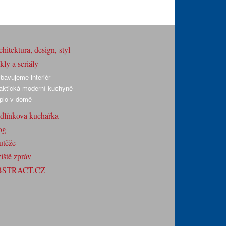
hitektura, design, styl
ly a seriály
bavujeme interiér
aktická moderní kuchyně
plo v domě
dlínkova kuchařka
og
utěže
iště zpráv
BSTRACT.CZ