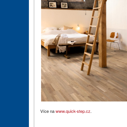
Více na
www.quick-step.cz
.