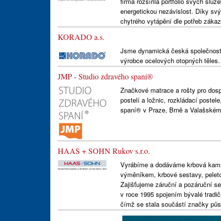
firma rozšířila portfolio svých služ
energetickou nezávislost. Díky sv
chytrého vytápění dle potřeb záka
KORADO a.s.
Jsme dynamická česká společnost 
výrobce ocelových otopných těles.
JMP - Studio zdravého spaní®
Značkové matrace a rošty pro dospě
postelí a ložnic, rozkládací postel
spaní® v Praze, Brně a Valašském 
HAAS + SOHN Rukov s.r.o.
Vyrábíme a dodáváme krbová kamn
výměníkem, krbové sestavy, peleto
Zajišťujeme záruční a pozáruční s
v roce 1995 spojením bývalé tradi
čímž se stala součástí značky půso