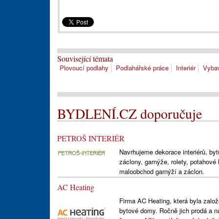
Související témata
Plovoucí podlahy
Podlahářské práce
Interiér
Vybav
BYDLENÍ.CZ doporučuje
PETROŠ INTERIÉR
Navrhujeme dekorace interiérů, byt
záclony, garnýže, rolety, potahové
maloobchod garnýží a záclon.
AC Heating
Firma AC Heating, která byla založ
bytové domy. Ročně jich prodá a n