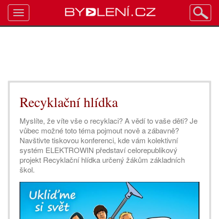
Toggle
navigation
Recyklační hlídka
Myslíte, že víte vše o recyklaci? A vědí to vaše děti? Je
vůbec možné toto téma pojmout nově a zábavně?
Navštivte tiskovou konferenci, kde vám kolektivní
systém ELEKTROWIN představí celorepublikový
projekt Recyklační hlídka určený žákům základních
škol.