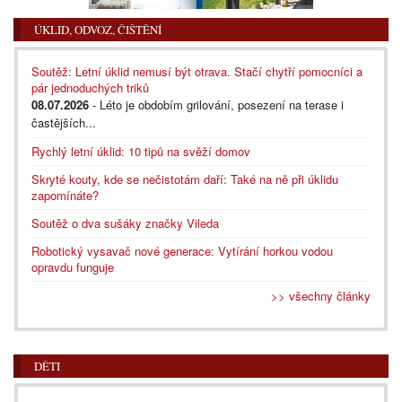
ÚKLID, ODVOZ, ČIŠTĚNÍ
Soutěž: Letní úklid nemusí být otrava. Stačí chytří pomocníci a
pár jednoduchých triků
08.07.2026
- Léto je obdobím grilování, posezení na terase i
častějších...
Rychlý letní úklid: 10 tipů na svěží domov
Skryté kouty, kde se nečistotám daří: Také na ně při úklidu
zapomínáte?
Soutěž o dva sušáky značky Vileda
Robotický vysavač nové generace: Vytírání horkou vodou
opravdu funguje
>> všechny články
DĚTI