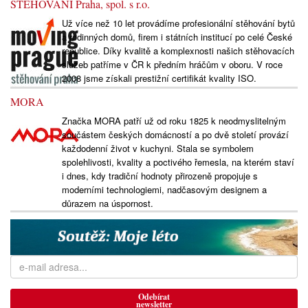
STĚHOVÁNÍ Praha, spol. s r.o.
Už více než 10 let provádíme profesionální stěhování bytů
a rodinných domů, firem i státních institucí po celé České
republice. Díky kvalitě a komplexnosti našich stěhovacích
služeb patříme v ČR k předním hráčům v oboru. V roce
2008 jsme získali prestižní certifikát kvality ISO.
MORA
Značka MORA patří už od roku 1825 k neodmyslitelným
součástem českých domácností a po dvě století provází
každodenní život v kuchyni. Stala se symbolem
spolehlivosti, kvality a poctivého řemesla, na kterém staví
i dnes, kdy tradiční hodnoty přirozeně propojuje s
moderními technologiemi, nadčasovým designem a
důrazem na úspornost.
Odebírat
newsletter