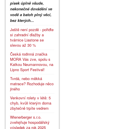
písek úplně všude,
nekonečné dovádění ve
vodě a batoh plný věcí,
bez kterých...
Ještě není pozdě - pořiďte
si zahradní dlažby a
tvárnice Liastone se
slevou až 30 %
Česká rodinná značka
MORA Vás zve, spolu s
Katkou Neumannovou, na
Lipno Sport Festival!
Tvrdá, nebo měkká
matrace? Rozhoduje něco
jiného
Venkovní rolety v létě: 5
chyb, kvůli kterým doma
zbytečně trpíte vedrem
Wienerberger s.r.o.
zveřejňuje hospodářský
výsledek za rok 2025