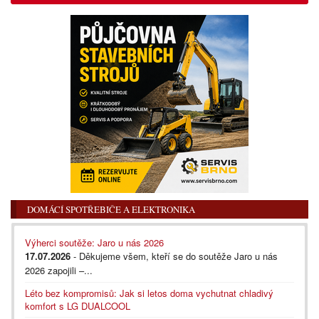
DOMÁCÍ SPOTŘEBIČE A ELEKTRONIKA
Výherci soutěže: Jaro u nás 2026
17.07.2026
- Děkujeme všem, kteří se do soutěže Jaro u nás
2026 zapojili –...
Léto bez kompromisů: Jak si letos doma vychutnat chladivý
komfort s LG DUALCOOL