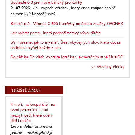
Soutěžte o 3 prémiové balíčky pro kočky
21.07.2026
- Jak vypadá výrobek, který dnes zaujme české
zákazníky? Nestačí nový...
Soutěž o 2× Vitamin C 500 PureWay od české značky OVONEX
Jak vybrat postel, která podpoří zdravý vývoj dítěte
„Vím přesně, jak to myslíš". Šest obyčejných slov, která občas
potřebuje slyšet každý z nás
Soutěž ke Dni dětí: Vyhrajte Igráčka v expedičním autě MultiGO
>> všechny články
TRŽIŠTĚ ZPRÁV
K moři, na koupaliště i na
první prázdniny. Letní
nezbytnosti, které ocení
děti i rodiče
Léto s dětmi znamená
jediné – mokré plavky,