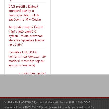
ČAS rozšířila Datový
standard stavby a
dokončila další milník
zavádění BIM v Česku
Téměř dvě třetiny Čechů
trápí v létě přehřáté
bydlení. Místo prevence
ale stále spoléhají hlavně
na větrání
Památka UNESCO i
komunitní sál dokazují, že
moderní materiály nejsou
jen pro novostavby
>> všechny zprávy
© 1999 - 2019 ABSTRACT, s.r.o. a dodavatelé obsahu. ISSN 1214 - 5548
Internetový portál BYDLENÍ.CZ je zdrojem registrovaným pod mezinárodním