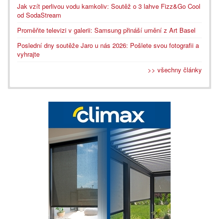
Jak vzít perlivou vodu kamkoliv: Soutěž o 3 lahve Fizz&Go Cool
od SodaStream
Proměňte televizi v galerii: Samsung přináší umění z Art Basel
Poslední dny soutěže Jaro u nás 2026: Pošlete svou fotografii a
vyhrajte
>> všechny články