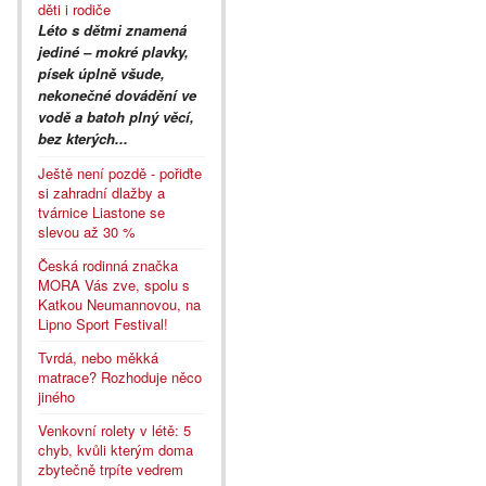
děti i rodiče
Léto s dětmi znamená
jediné – mokré plavky,
písek úplně všude,
nekonečné dovádění ve
vodě a batoh plný věcí,
bez kterých...
Ještě není pozdě - pořiďte
si zahradní dlažby a
tvárnice Liastone se
slevou až 30 %
Česká rodinná značka
MORA Vás zve, spolu s
Katkou Neumannovou, na
Lipno Sport Festival!
Tvrdá, nebo měkká
matrace? Rozhoduje něco
jiného
Venkovní rolety v létě: 5
chyb, kvůli kterým doma
zbytečně trpíte vedrem