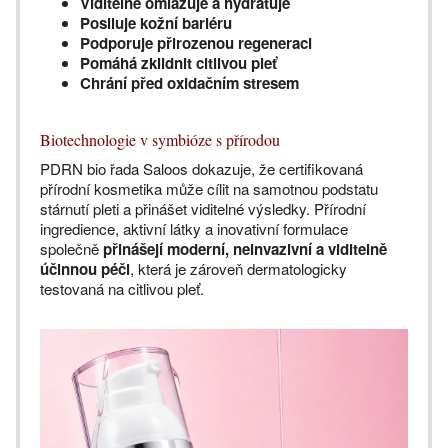
Viditelně omlazuje a hydratuje
Posiluje kožní bariéru
Podporuje přirozenou regeneraci
Pomáhá zklidnit citlivou pleť
Chrání před oxidačním stresem
Biotechnologie v symbióze s přírodou
PDRN bio řada Saloos dokazuje, že certifikovaná
přírodní kosmetika může cílit na samotnou podstatu
stárnutí pleti a přinášet viditelné výsledky. Přírodní
ingredience, aktivní látky a inovativní formulace
společně
přinášejí moderní, neinvazivní a viditelně
účinnou péči
, která je zároveň dermatologicky
testovaná na citlivou pleť.