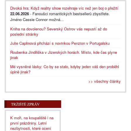
Divoká hra: Když reality show rozehraje víc než jen boj o přežití
22.06.2026
- Fanoušci romantických bestsellerů zbystřete.
Jméno Cassie Connor možná...
Kniha na dovolenou? Severský Ostrov vás nepustí až do
poslední stránky
Julie Caplinová přichází s novinkou Penzion v Portugalsku
Roubenka Jindřiška v Jizerských horách. Místo, kde čas plyne
jinak
Mé vysněné lásky: Co by se stalo, kdyby jeden váš den proběhl
úplně jinak?
>> všechny články
TRŽIŠTĚ ZPRÁV
K moři, na koupaliště i na
první prázdniny. Letní
nezbytnosti, které ocení