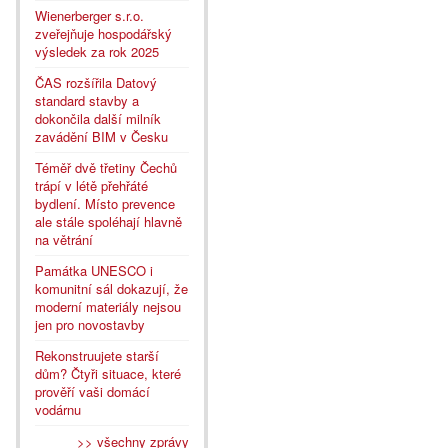
Wienerberger s.r.o.
zveřejňuje hospodářský
výsledek za rok 2025
ČAS rozšířila Datový
standard stavby a
dokončila další milník
zavádění BIM v Česku
Téměř dvě třetiny Čechů
trápí v létě přehřáté
bydlení. Místo prevence
ale stále spoléhají hlavně
na větrání
Památka UNESCO i
komunitní sál dokazují, že
moderní materiály nejsou
jen pro novostavby
Rekonstruujete starší
dům? Čtyři situace, které
prověří vaši domácí
vodárnu
>> všechny zprávy