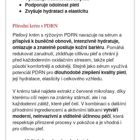
Podporuje odolnost pleti
Zvyšuje hydrataci a elasticitu
Přírodní krém s PDRN
Pleťový krém s rýžovým PDRN navazuje na sérum a
přispívá k buněčné obnově, intenzivně hydratuje,
omlazuje a znatelně posiluje kožní bariéru
. Pomáhá
redukovat zarudnutí, zklidňuje citlivou pleť a chrání ji
před každodenním oxidačním stresem, takže pleť
působí komfortněji a odolněji. Stejně jako sérum využívá
potenciál PDRN pro
dlouhodobé zlepšení kvality pleti
,
její hydratace, elasticity i celkového vzhledu.
V krému také najdete extrakt z červené mikrořasy, díky
kterému cílí nejen na známky stárnutí, ale i na
každodenní zátěž, které pleť čelí. V kombinaci s dalšími
přírodními ingrediencemi a aktivními látkami
vytváří
moderní, neinvazivní a viditelně účinnou péči
, která
respektuje přirozené procesy v pokožce a je vhodná i
pro citlivou pleť.