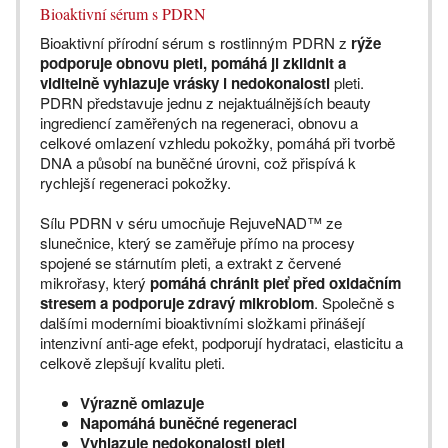
Bioaktivní sérum s PDRN
Bioaktivní přírodní sérum s rostlinným PDRN z
rýže
podporuje obnovu pleti, pomáhá ji zklidnit a
viditelně vyhlazuje vrásky i nedokonalosti
pleti.
PDRN představuje jednu z nejaktuálnějších beauty
ingrediencí zaměřených na regeneraci, obnovu a
celkové omlazení vzhledu pokožky, pomáhá při tvorbě
DNA a působí na buněčné úrovni, což přispívá k
rychlejší regeneraci pokožky.
Sílu PDRN v séru umocňuje RejuveNAD™ ze
slunečnice, který se zaměřuje přímo na procesy
spojené se stárnutím pleti, a extrakt z červené
mikrořasy, který
pomáhá chránit pleť před oxidačním
stresem a podporuje zdravý mikrobiom
. Společně s
dalšími moderními bioaktivními složkami přinášejí
intenzivní anti-age efekt, podporují hydrataci, elasticitu a
celkově zlepšují kvalitu pleti.
Výrazně omlazuje
Napomáhá buněčné regeneraci
Vyhlazuje nedokonalosti pleti