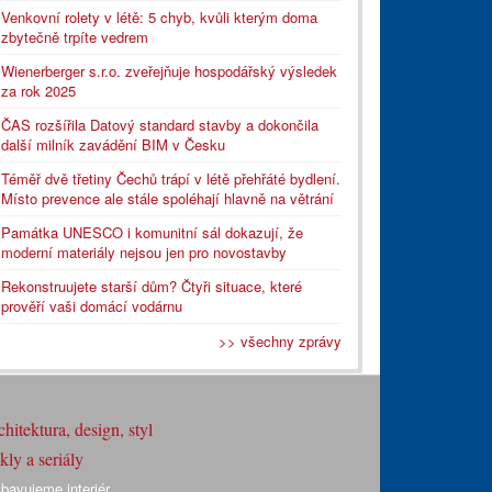
Venkovní rolety v létě: 5 chyb, kvůli kterým doma
zbytečně trpíte vedrem
Wienerberger s.r.o. zveřejňuje hospodářský výsledek
za rok 2025
ČAS rozšířila Datový standard stavby a dokončila
další milník zavádění BIM v Česku
Téměř dvě třetiny Čechů trápí v létě přehřáté bydlení.
Místo prevence ale stále spoléhají hlavně na větrání
Památka UNESCO i komunitní sál dokazují, že
moderní materiály nejsou jen pro novostavby
Rekonstruujete starší dům? Čtyři situace, které
prověří vaši domácí vodárnu
>> všechny zprávy
hitektura, design, styl
ly a seriály
bavujeme interiér