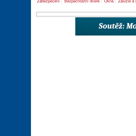
Zabezpečení
Bezpečnostní dveře
Okna
Žaluzie a 