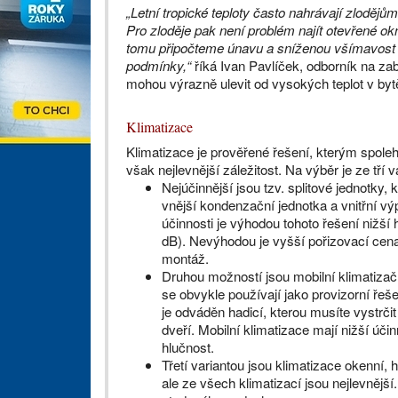
„Letní tropické teploty často nahrávají zlodějům, 
Pro zloděje pak není problém najít otevřené o
tomu připočteme únavu a sníženou všímavost v d
podmínky,“
říká Ivan Pavlíček, odborník na z
mohou výrazně ulevit od vysokých teplot v bytě
Klimatizace
Klimatizace je prověřené řešení, kterým spolehl
však nejlevnější záležitost. Na výběr je ze tří v
Nejúčinnější jsou tzv. splitové jednotky, 
vnější kondenzační jednotka a vnitřní v
účinnosti je výhodou tohoto řešení nižší 
dB). Nevýhodou je vyšší pořizovací cena 
montáž.
Druhou možností jsou mobilní klimatizačn
se obvykle používají jako provizorní řeš
je odváděn hadicí, kterou musíte vystrči
dveří. Mobilní klimatizace mají nižší úči
hlučnost.
Třetí variantou jsou klimatizace okenní, 
ale ze všech klimatizací jsou nejlevnějš