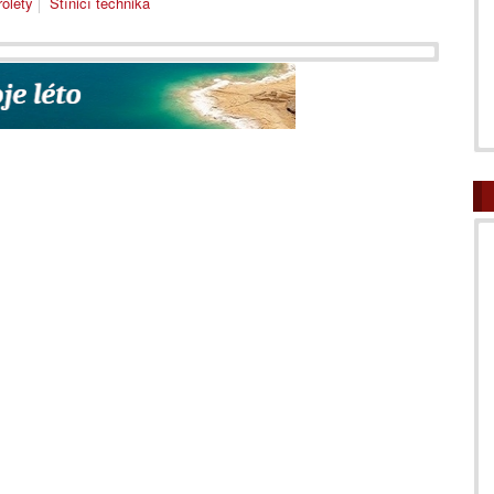
rolety
Stínicí technika