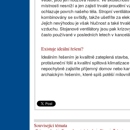
místnosti nesníží a jen zajistí trvalé proudění 
ochlazuje povrch našeho těla. Stropní ventiláto
kombinovány se svítidly, takže ušetříte za elek
Jejich nevýhodou je však hlučnost a také trval
vzduchu. Stojanové ventilátory jsou pak krizo
často používané v posledních letech v kancelá
Existuje ideální řešení?
Ideálním řešením je kvalitně zateplená stavba,
protisluneční fólií a kvalitní splitová klimatiz
nepochybně zajistíte příjemný domov nebo kance
archaickým řešením, které spíš potěší milovník
Související témata