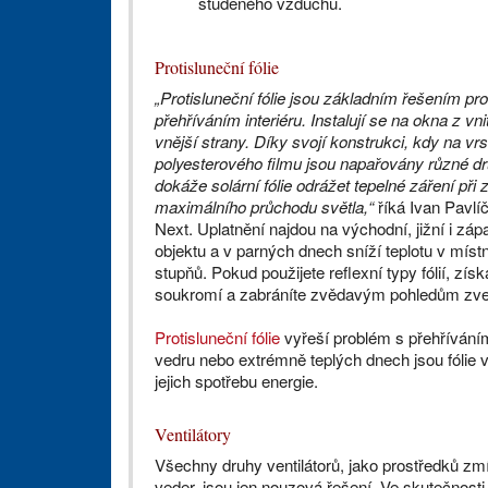
studeného vzduchu.
Protisluneční fólie
„Protisluneční fólie jsou základním řešením pr
přehříváním interiéru. Instalují se na okna z vni
vnější strany. Díky svojí konstrukci, kdy na vr
polyesterového filmu jsou napařovány různé d
dokáže solární fólie odrážet tepelné záření při
maximálního průchodu světla,“
říká Ivan Pavlí
Next. Uplatnění najdou na východní, jižní i záp
objektu a v parných dnech sníží teplotu v místn
stupňů. Pokud použijete reflexní typy fólií, získ
soukromí a zabráníte zvědavým pohledům zve
Protisluneční fólie
vyřeší problém s přehříváním 
vedru nebo extrémně teplých dnech jsou fólie
jejich spotřebu energie.
Ventilátory
Všechny druhy ventilátorů, jako prostředků zmí
veder, jsou jen nouzová řešení. Ve skutečnosti 