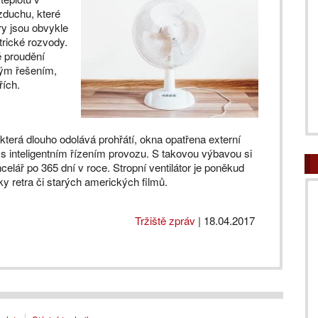
vzduchu, které
ry jsou obvykle
trické rozvody.
é proudění
vým řešením,
řích.
 která dlouho odolává prohřátí, okna opatřena externí
ace s inteligentním řízením provozu. S takovou výbavou si
lář po 365 dní v roce. Stropní ventilátor je poněkud
y retra či starých amerických filmů.
Tržiště zpráv
|
18.04.2017