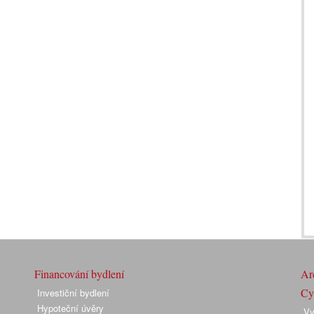
Financování bydlení
Arc
Cyk
Investiční bydlení
Hypoteční úvěry
Vy