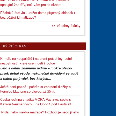
spalující žár dřív, než vám projde oknem
Přichází léto: Jak udržet doma příjemný chládek i
bez běžící klimatizace?
>> všechny články
TRŽIŠTĚ ZPRÁV
K moři, na koupaliště i na první prázdniny. Letní
nezbytnosti, které ocení děti i rodiče
Léto s dětmi znamená jediné – mokré plavky,
písek úplně všude, nekonečné dovádění ve vodě
a batoh plný věcí, bez kterých...
Ještě není pozdě - pořiďte si zahradní dlažby a
tvárnice Liastone se slevou až 30 %
Česká rodinná značka MORA Vás zve, spolu s
Katkou Neumannovou, na Lipno Sport Festival!
Tvrdá, nebo měkká matrace? Rozhoduje něco jiného