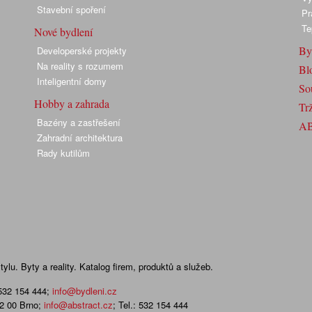
Stavební spoření
Pr
Te
Nové bydlení
By
Developerské projekty
Na reality s rozumem
Bl
Inteligentní domy
So
Hobby a zahrada
Trž
Bazény a zastřešení
A
Zahradní architektura
Rady kutilům
lu. Byty a reality. Katalog firem, produktů a služeb.
 532 154 444
;
info@bydleni.cz
02 00 Brno;
info@abstract.cz
; Tel.: 532 154 444