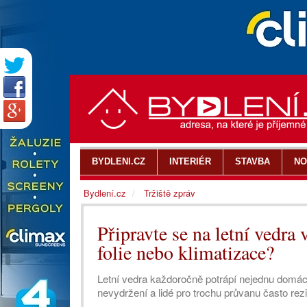
BYDLENI.CZ
INTERIÉR
STAVBA
NO
Bydlení.cz
Tržiště zpráv
Připravte se na letní vedra 
folie nebo klimatizace?
Letní vedra každoročně potrápí nejednu domác
nevydržení a lidé pro trochu průvanu často re