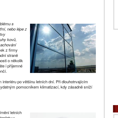
oblému s
třní, nebo lépe z
stvy
ruhy kovů,
 zachování
ček z firmy
adní straně
osti o několik
áte i příjemné
nčí.
interiéru po většinu letních dní. Při dlouhotrvajícím
 vydatným pomocníkem klimatizací, kdy zásadně sníží
rnění letních
teplotu v