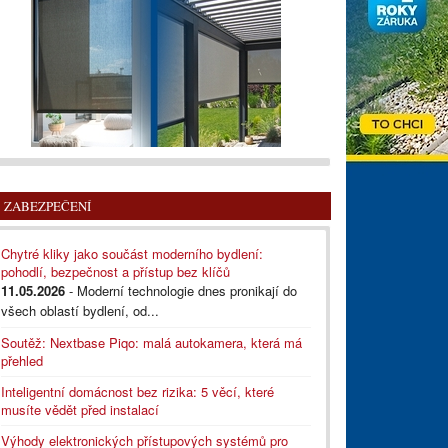
ZABEZPEČENÍ
Chytré kliky jako součást moderního bydlení:
pohodlí, bezpečnost a přístup bez klíčů
11.05.2026
- Moderní technologie dnes pronikají do
všech oblastí bydlení, od...
Soutěž: Nextbase Piqo: malá autokamera, která má
přehled
Inteligentní domácnost bez rizika: 5 věcí, které
musíte vědět před instalací
Výhody elektronických přístupových systémů pro