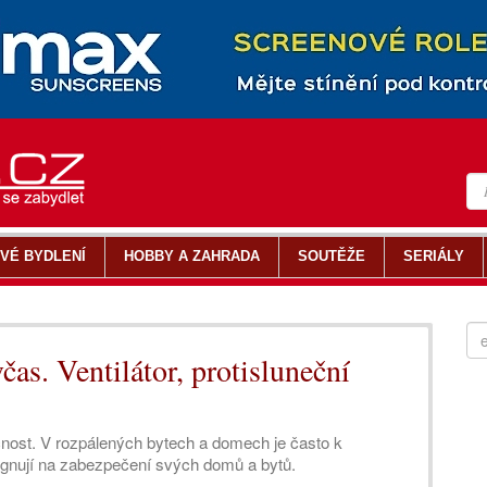
VÉ BYDLENÍ
HOBBY A ZAHRADA
SOUTĚŽE
SERIÁLY
včas. Ventilátor, protisluneční
nost. V rozpálených bytech a domech je často k
zignují na zabezpečení svých domů a bytů.