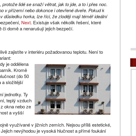
protože lidé se snaží větrat, jak to jde, a to i přes noc.
kno v přízemí nebo dokonce i otevřené dveře. Pokud k
ůsledku horka, lze říci, že zloději mají téměř ideální
abezpečení,
Next
. Existuje však několik řešení, které
 či domě a nenarušují jejich bezpečí.
ivě zajistíte v interiéru požadovanou teplotu. Není to
ariant:
kdy je oddělena
ýparník. Kromě
hlučnost (do 50
a složitější
í jednotky. Ty
ení, teplý vzduch
t z okna nebo ze
nnost a vyšší
hojně využívané v jižních zemích. Nejsou příliš estetické,
í. Jejich nevýhodou je vysoká hlučnost a přímé foukání