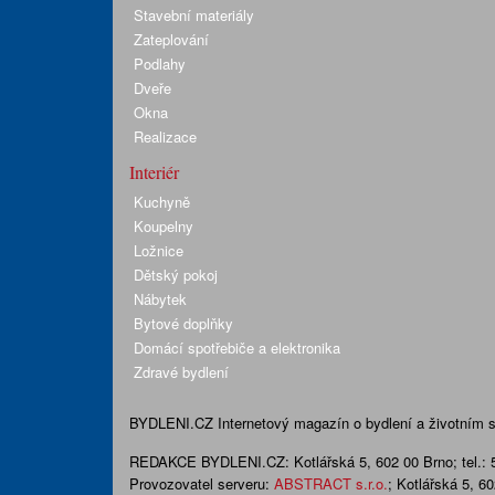
Stavební materiály
Zateplování
Podlahy
Dveře
Okna
Realizace
Interiér
Kuchyně
Koupelny
Ložnice
Dětský pokoj
Nábytek
Bytové doplňky
Domácí spotřebiče a elektronika
Zdravé bydlení
BYDLENI.CZ
Internetový magazín o bydlení a životním sty
REDAKCE BYDLENI.CZ:
Kotlářská 5, 602 00 Brno;
tel.:
Provozovatel serveru:
ABSTRACT s.r.o.
; Kotlářská 5, 6