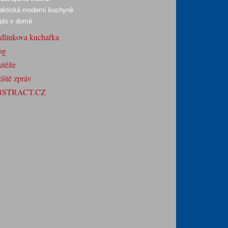
aktická moderní kuchyně
plo v domě
dlínkova kuchařka
og
utěže
iště zpráv
BSTRACT.CZ