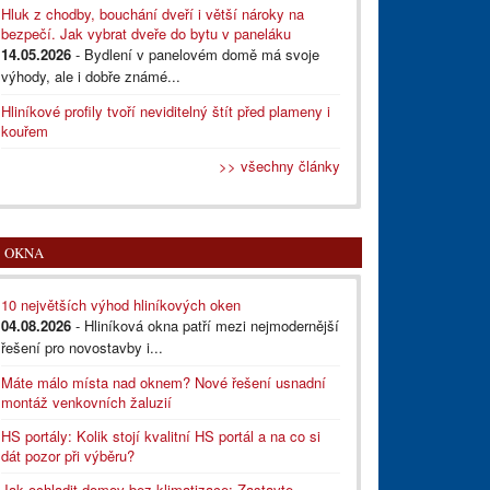
Hluk z chodby, bouchání dveří i větší nároky na
bezpečí. Jak vybrat dveře do bytu v paneláku
14.05.2026
- Bydlení v panelovém domě má svoje
výhody, ale i dobře známé...
Hliníkové profily tvoří neviditelný štít před plameny i
kouřem
>> všechny články
OKNA
10 největších výhod hliníkových oken
04.08.2026
- Hliníková okna patří mezi nejmodernější
řešení pro novostavby i...
Máte málo místa nad oknem? Nové řešení usnadní
montáž venkovních žaluzií
HS portály: Kolik stojí kvalitní HS portál a na co si
dát pozor při výběru?
Jak ochladit domov bez klimatizace: Zastavte