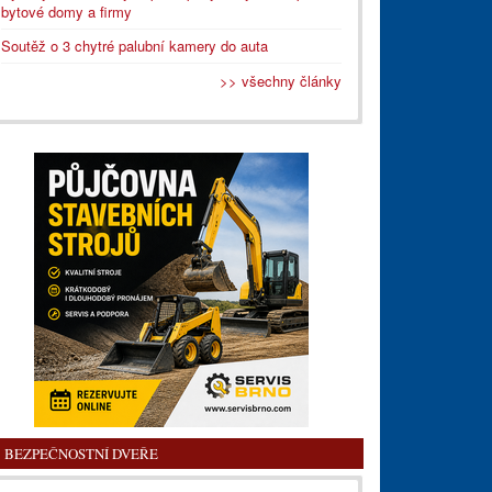
bytové domy a firmy
Soutěž o 3 chytré palubní kamery do auta
>> všechny články
BEZPEČNOSTNÍ DVEŘE