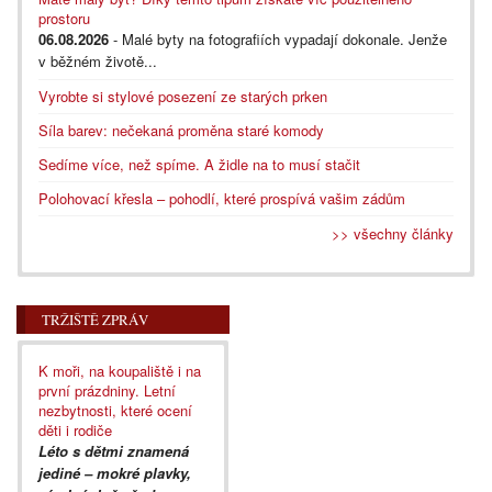
prostoru
06.08.2026
- Malé byty na fotografiích vypadají dokonale. Jenže
v běžném životě...
Vyrobte si stylové posezení ze starých prken
Síla barev: nečekaná proměna staré komody
Sedíme více, než spíme. A židle na to musí stačit
Polohovací křesla – pohodlí, které prospívá vašim zádům
>> všechny články
TRŽIŠTĚ ZPRÁV
K moři, na koupaliště i na
první prázdniny. Letní
nezbytnosti, které ocení
děti i rodiče
Léto s dětmi znamená
jediné – mokré plavky,