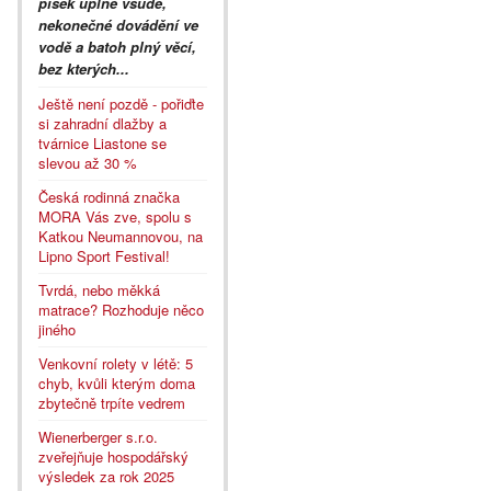
písek úplně všude,
nekonečné dovádění ve
vodě a batoh plný věcí,
bez kterých...
Ještě není pozdě - pořiďte
si zahradní dlažby a
tvárnice Liastone se
slevou až 30 %
Česká rodinná značka
MORA Vás zve, spolu s
Katkou Neumannovou, na
Lipno Sport Festival!
Tvrdá, nebo měkká
matrace? Rozhoduje něco
jiného
Venkovní rolety v létě: 5
chyb, kvůli kterým doma
zbytečně trpíte vedrem
Wienerberger s.r.o.
zveřejňuje hospodářský
výsledek za rok 2025