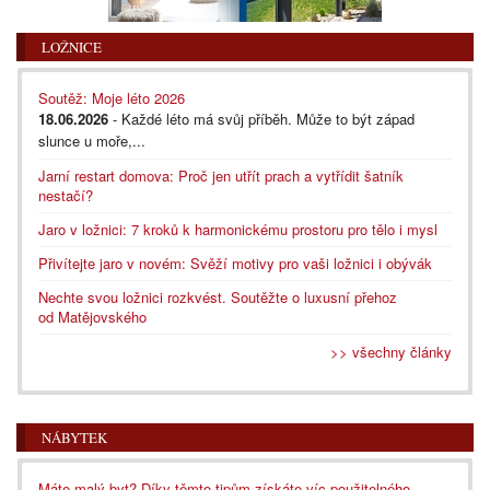
LOŽNICE
Soutěž: Moje léto 2026
18.06.2026
- Každé léto má svůj příběh. Může to být západ
slunce u moře,...
Jarní restart domova: Proč jen utřít prach a vytřídit šatník
nestačí?
Jaro v ložnici: 7 kroků k harmonickému prostoru pro tělo i mysl
Přivítejte jaro v novém: Svěží motivy pro vaši ložnici i obývák
Nechte svou ložnici rozkvést. Soutěžte o luxusní přehoz
od Matějovského
>> všechny články
NÁBYTEK
Máte malý byt? Díky těmto tipům získáte víc použitelného