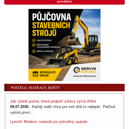
newsletter
POSTELE, MATRACE, ROŠTY
Jak vybrat postel, která podpoří zdravý vývoj dítěte
09.07.2026
- Každý rodič chce pro své dítě to nejlepší. Pečlivě
vybírá první...
Lyocell: Moderní materiál pro pohodlný spánek