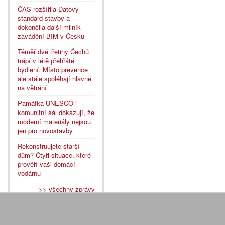
ČAS rozšířila Datový
standard stavby a
dokončila další milník
zavádění BIM v Česku
Téměř dvě třetiny Čechů
trápí v létě přehřáté
bydlení. Místo prevence
ale stále spoléhají hlavně
na větrání
Památka UNESCO i
komunitní sál dokazují, že
moderní materiály nejsou
jen pro novostavby
Rekonstruujete starší
dům? Čtyři situace, které
prověří vaši domácí
vodárnu
>> všechny zprávy