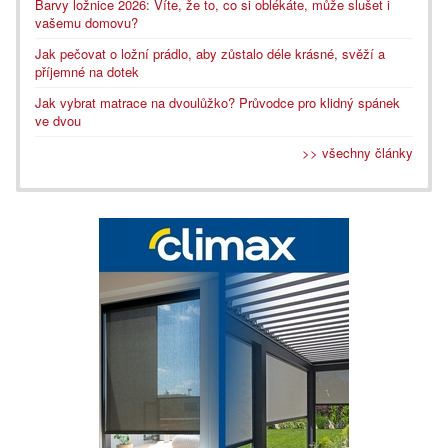
Barvy ložnice 2026: Víte, že to, co si oblékáte, může slušet i
vašemu domovu?
Jak pečovat o ložní prádlo, aby zůstalo déle krásné, svěží a
příjemné na dotek
Jak vybrat matrace na dvoulůžko? Průvodce pro klidný spánek
ve dvou
>> všechny články