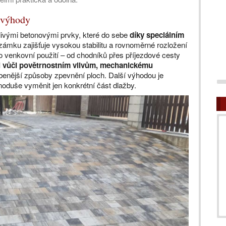
í výhody
tlivými betonovými prvky, které do sebe
díky speciálním
zámku zajišťuje vysokou stabilitu a rovnoměrné rozložení
ro venkovní použití – od chodníků přes příjezdové cesty
i vůči povětrnostním vlivům, mechanickému
íbenější způsoby zpevnění ploch. Další výhodou je
noduše vyměnit jen konkrétní část dlažby.