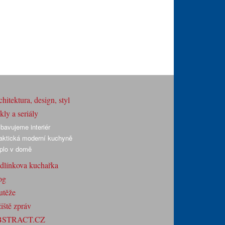
hitektura, design, styl
ly a seriály
bavujeme interiér
aktická moderní kuchyně
plo v domě
dlínkova kuchařka
og
utěže
iště zpráv
BSTRACT.CZ