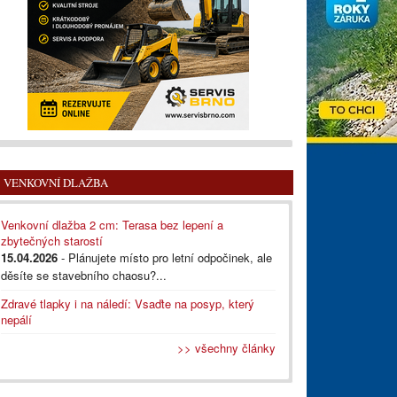
VENKOVNÍ DLAŽBA
Venkovní dlažba 2 cm: Terasa bez lepení a
zbytečných starostí
15.04.2026
- Plánujete místo pro letní odpočinek, ale
děsíte se stavebního chaosu?...
Zdravé tlapky i na náledí: Vsaďte na posyp, který
nepálí
>> všechny články