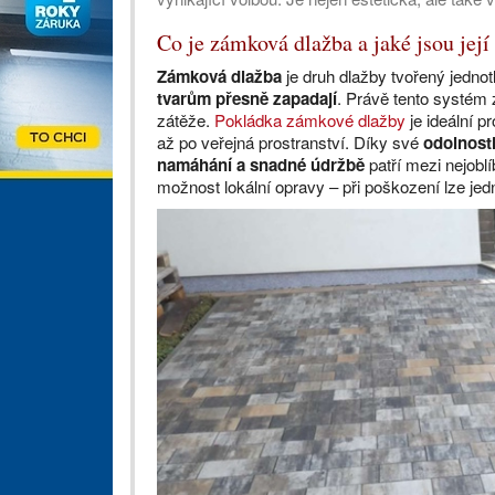
Co je zámková dlažba a jaké jsou jej
Zámková dlažba
je druh dlažby tvořený jedno
tvarům přesně zapadají
. Právě tento systém 
zátěže.
Pokládka zámkové dlažby
je ideální p
až po veřejná prostranství. Díky své
odolnost
namáhání
a snadné údržbě
patří mezi nejobl
možnost lokální opravy – při poškození lze jed