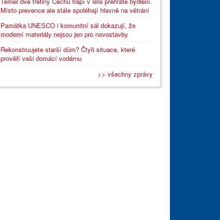
Téměř dvě třetiny Čechů trápí v létě přehřáté bydlení.
Místo prevence ale stále spoléhají hlavně na větrání
Památka UNESCO i komunitní sál dokazují, že
moderní materiály nejsou jen pro novostavby
Rekonstruujete starší dům? Čtyři situace, které
prověří vaši domácí vodárnu
>> všechny zprávy