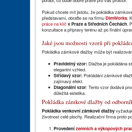
poradí, co bude dobré právě pro váš prostor.
Pokud chcete mít jistotu, že pokládka zámkové
představami, obraťte se na firmu
DimWorks
. 
práce na klíč
v Praze a Středních Čechách
. 
konzultace a přípravy terénu až po finální úpr
Jaké jsou možnosti vzorů při poklád
Pokládka zámkové dlažby může být realizována
Pravidelný vzor:
Dlažba je pokládána stá
elegantní vzhled.
Střídavý vzor:
Pokládání zámkové dlažb
zajímavý efekt.
Diagonální vzor
: Tento vzor dodává pro
důležitá estetika.
Pokládka zámkové dlažby od odborní
Pokládka venkovní zámkové dlažby
vyžaduje
životnost celé plochy. Realizační firma proto p
Provedení
zemních a výkopových prac