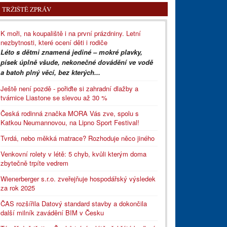
TRŽIŠTĚ ZPRÁV
K moři, na koupaliště i na první prázdniny. Letní
nezbytnosti, které ocení děti i rodiče
Léto s dětmi znamená jediné – mokré plavky,
písek úplně všude, nekonečné dovádění ve vodě
a batoh plný věcí, bez kterých...
Ještě není pozdě - pořiďte si zahradní dlažby a
tvárnice Liastone se slevou až 30 %
Česká rodinná značka MORA Vás zve, spolu s
Katkou Neumannovou, na Lipno Sport Festival!
Tvrdá, nebo měkká matrace? Rozhoduje něco jiného
Venkovní rolety v létě: 5 chyb, kvůli kterým doma
zbytečně trpíte vedrem
Wienerberger s.r.o. zveřejňuje hospodářský výsledek
za rok 2025
ČAS rozšířila Datový standard stavby a dokončila
další milník zavádění BIM v Česku