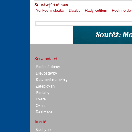
Související témata
Venkovní dlažba
Dlažba
Rady kutilům
Rodinné d
Stavebnictví
Rodinné domy
Dřevostavby
Stavební materiály
Zateplování
Podlahy
Dveře
Okna
Realizace
Interiér
Kuchyně