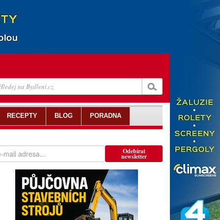
RECEPTY
BLOG
PORADNA
Odebírat
newsletter