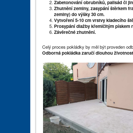
Zabetonování obrubníků, palisád či ji
Zhutnění zeminy, zasypání štěrkem fra
zeminy) do výšky 30 cm.
Vytvoření 5-10 cm vrstvy kladecího ště
Prosypání dlažby křemičitým pískem ne
Závěrečné zhutnění.
Celý proces pokládky by měl být proveden odbo
Odborná pokládka zaručí dlouhou životnost