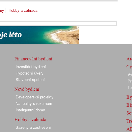
omy
Hobby a zahrada
Financování bydlení
Arc
Cyk
Investiční bydlení
Hypoteční úvěry
Vy
Stavební spoření
Pr
Te
Nové bydlení
By
Developerské projekty
Na reality s rozumem
Bl
Inteligentní domy
So
Hobby a zahrada
Trž
Bazény a zastřešení
A