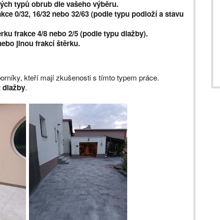
ných typů obrub dle vašeho výběru.
kce 0/32, 16/32 nebo 32/63 (podle typu podloží a stavu
rku frakce 4/8 nebo 2/5 (podle typu dlažby).
bo jinou frakcí štěrku.
rníky, kteří mají zkušenosti s tímto typem práce.
 dlažby
.