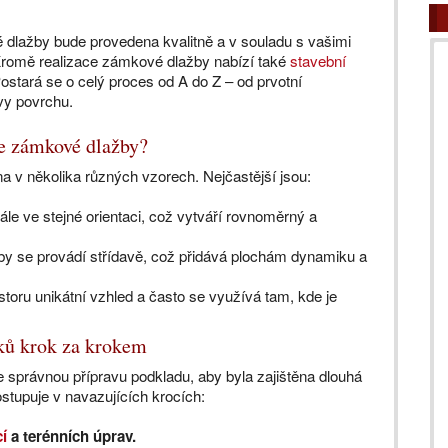
 dlažby bude provedena kvalitně a v souladu s vašimi
Kromě realizace zámkové dlažby nabízí také
stavební
Postará se o celý proces od A do Z – od prvotní
avy povrchu.
ce zámkové dlažby?
 v několika různých vzorech. Nejčastější jsou:
le ve stejné orientaci, což vytváří rovnoměrný a
y se provádí střídavě, což přidává plochám dynamiku a
storu unikátní vzhled a často se využívá tam, kde je
ků krok za krokem
 správnou přípravu podkladu, aby byla zajištěna dlouhá
ostupuje v navazujících krocích:
í
a terénních úprav.