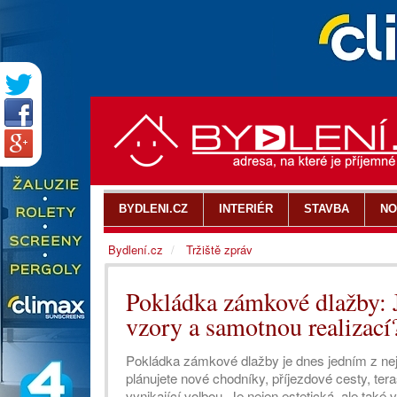
BYDLENI.CZ
INTERIÉR
STAVBA
NO
Bydlení.cz
Tržiště zpráv
Pokládka zámkové dlažby: J
vzory a samotnou realizací
Pokládka zámkové dlažby je dnes jedním z nej
plánujete nové chodníky, příjezdové cesty, ter
vynikající volbou. Je nejen estetická, ale také 