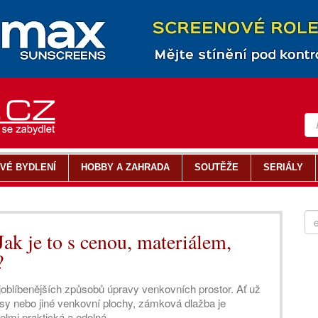
VÉ BYDLENÍ
HOBBY A ZAHRADA
SOUTĚŽE
SERIÁLY
ak je to s cenou, materiálem,
?
oblíbenějších způsobů úpravy venkovních prostor. Ať už
asy nebo jiné venkovní plochy, zámková dlažba je
velmi praktická a odolná.