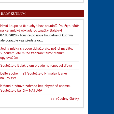
RADY KUTILŮM
Nová koupelna či kuchyň bez bourání? Použijte nátěr
na keramické obklady od značky Balakryl
07.08.2026
- Toužíte po nové koupelně či kuchyni,
ale odrazuje vás představa...
Jedna miska s vodou dokáže víc, než si myslíte.
V horkém létě může zachránit život ptákům i
opylovačům
Soutěžte s Balakrylem o sadu na renovaci dřeva
Dejte sbohem rzi! Soutěžte o Primalex Barvu
na kov 2v1
Krásná a zdravá zahrada bez zbytečné chemie.
Soutěžte o balíčky NATURA
>> všechny články