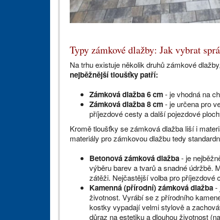
Typy zámkové dlažby: Jak vybrat sprá
Na trhu existuje několik druhů zámkové dlažby,
nejběžnější tloušťky patří:
Zámková dlažba 6 cm
- je vhodná na ch
Zámková dlažba 8 cm
- je určena pro v
příjezdové cesty a další pojezdové ploch
Kromě tloušťky se zámková dlažba liší i materiá
materiály pro zámkovou dlažbu tedy standardně
Betonová zámková dlažba
- je nejběžn
výběru barev a tvarů a snadné údržbě. M
zátěži. Nejčastější volba pro příjezdové c
Kamenná (přírodní) zámková dlažba
- 
životnost. Vyrábí se z přírodního kamene
kostky vypadají velmi stylově a zachováv
důraz na estetiku a dlouhou životnost (na