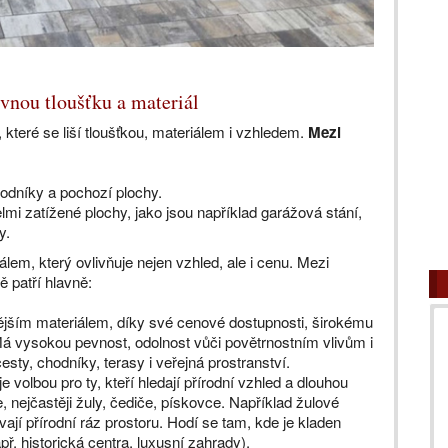
vnou tloušťku a materiál
 které se liší tloušťkou, materiálem i vzhledem.
Mezi
odníky a pochozí plochy.
elmi zatížené plochy, jako jsou například garážová stání,
y.
lem, který ovlivňuje nejen vzhled, ale i cenu. Mezi
 patří hlavně:
ějším materiálem, díky své cenové dostupnosti, širokému
á vysokou pevnost, odolnost vůči povětrnostním vlivům i
esty, chodníky, terasy i veřejná prostranství.
je volbou pro ty, kteří hledají přírodní vzhled a dlouhou
, nejčastěji žuly, čediče, pískovce. Například žulové
ají přírodní ráz prostoru. Hodí se tam, kde je kladen
př. historická centra, luxusní zahrady).