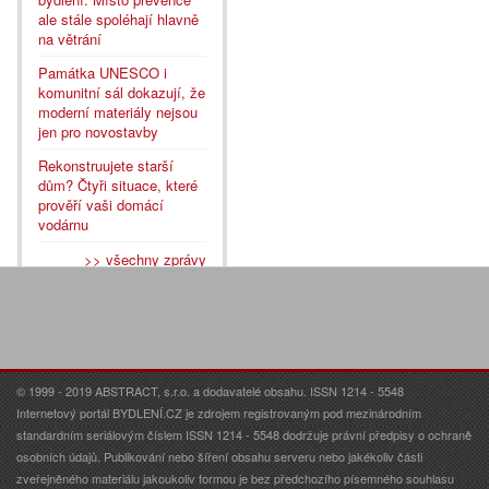
ale stále spoléhají hlavně
na větrání
Památka UNESCO i
komunitní sál dokazují, že
moderní materiály nejsou
jen pro novostavby
Rekonstruujete starší
dům? Čtyři situace, které
prověří vaši domácí
vodárnu
>> všechny zprávy
© 1999 - 2019 ABSTRACT, s.r.o. a dodavatelé obsahu. ISSN 1214 - 5548
Internetový portál BYDLENÍ.CZ je zdrojem registrovaným pod mezinárodním
standardním seriálovým číslem ISSN 1214 - 5548 dodržuje právní předpisy o ochraně
osobních údajů. Publikování nebo šíření obsahu serveru nebo jakékoliv části
zveřejněného materiálu jakoukoliv formou je bez předchozího písemného souhlasu