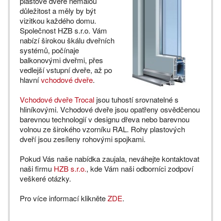
plastové dveře nemalou
důležitost a měly by být
vizitkou každého domu.
Společnost HZB s.r.o. Vám
nabízí širokou škálu dveřních
systémů, počínaje
balkonovými dveřmi, přes
vedlejší vstupní dveře, až po
hlavní
vchodové dveře
.
Vchodové dveře Trocal
jsou tuhostí srovnatelné s
hliníkovými. Vchodové dveře jsou opatřeny osvědčenou
barevnou technologií v designu dřeva nebo barevnou
volnou ze širokého vzorníku RAL. Rohy plastových
dveří jsou zesíleny rohovými spojkami.
Pokud Vás naše nabídka zaujala, neváhejte kontaktovat
naši firmu
HZB s.r.o.
, kde Vám naši odborníci zodpoví
veškeré otázky.
Pro více informací klikněte
ZDE
.