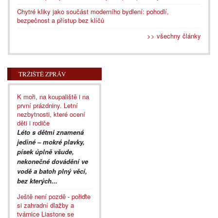
Chytré kliky jako součást moderního bydlení: pohodlí,
bezpečnost a přístup bez klíčů
>> všechny články
TRŽIŠTĚ ZPRÁV
K moři, na koupaliště i na
první prázdniny. Letní
nezbytnosti, které ocení
děti i rodiče
Léto s dětmi znamená
jediné – mokré plavky,
písek úplně všude,
nekonečné dovádění ve
vodě a batoh plný věcí,
bez kterých...
Ještě není pozdě - pořiďte
si zahradní dlažby a
tvárnice Liastone se