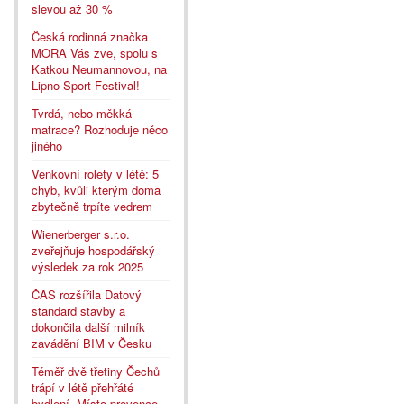
slevou až 30 %
Česká rodinná značka
MORA Vás zve, spolu s
Katkou Neumannovou, na
Lipno Sport Festival!
Tvrdá, nebo měkká
matrace? Rozhoduje něco
jiného
Venkovní rolety v létě: 5
chyb, kvůli kterým doma
zbytečně trpíte vedrem
Wienerberger s.r.o.
zveřejňuje hospodářský
výsledek za rok 2025
ČAS rozšířila Datový
standard stavby a
dokončila další milník
zavádění BIM v Česku
Téměř dvě třetiny Čechů
trápí v létě přehřáté
bydlení. Místo prevence