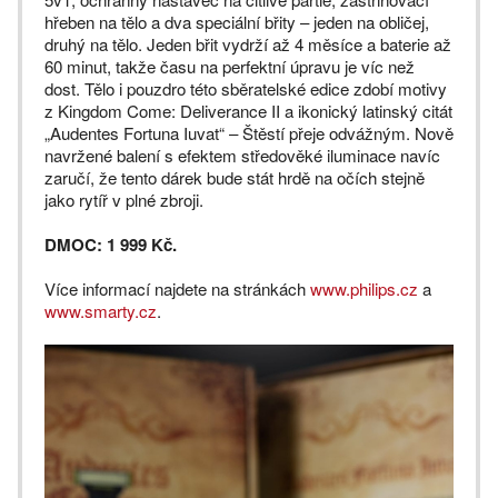
hřeben na tělo a dva speciální břity – jeden na obličej,
druhý na tělo. Jeden břit vydrží až 4 měsíce a baterie až
60 minut, takže času na perfektní úpravu je víc než
dost. Tělo i pouzdro této sběratelské edice zdobí motivy
z Kingdom Come: Deliverance II a ikonický latinský citát
„Audentes Fortuna Iuvat“ – Štěstí přeje odvážným. Nově
navržené balení s efektem středověké iluminace navíc
zaručí, že tento dárek bude stát hrdě na očích stejně
jako rytíř v plné zbroji.
DMOC: 1 999 Kč.
Více informací najdete na stránkách
www.philips.cz
a
www.smarty.cz
.