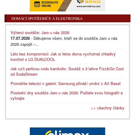
DOMÁCÍ SPOTŘEBIČE A ELEKTRONIKA
Výherci soutěže: Jaro u nás 2026
17.07.2026
- Děkujeme všem, kteří se do soutěže Jaro u nás
2026 zapojili –...
Léto bez kompromisů: Jak si letos doma vychutnat chladivý
komfort s LG DUALCOOL
Jak vzít perlivou vodu kamkoliv: Soutěž o 3 lahve Fizz&Go Cool
od SodaStream
Proměňte televizi v galerii: Samsung přináší umění z Art Basel
Poslední dny soutěže Jaro u nás 2026: Pošlete svou fotografii a
vyhrajte
>> všechny články