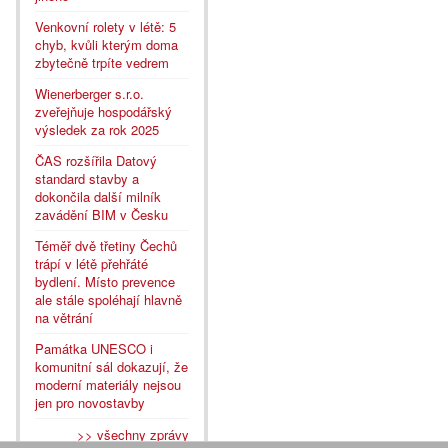
Venkovní rolety v létě: 5
chyb, kvůli kterým doma
zbytečně trpíte vedrem
Wienerberger s.r.o.
zveřejňuje hospodářský
výsledek za rok 2025
ČAS rozšířila Datový
standard stavby a
dokončila další milník
zavádění BIM v Česku
Téměř dvě třetiny Čechů
trápí v létě přehřáté
bydlení. Místo prevence
ale stále spoléhají hlavně
na větrání
Památka UNESCO i
komunitní sál dokazují, že
moderní materiály nejsou
jen pro novostavby
>> všechny zprávy