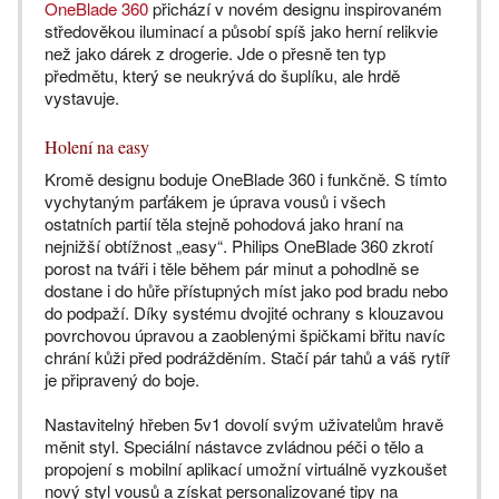
OneBlade 360
přichází v novém designu inspirovaném
středověkou iluminací a působí spíš jako herní relikvie
než jako dárek z drogerie. Jde o přesně ten typ
předmětu, který se neukrývá do šuplíku, ale hrdě
vystavuje.
Holení na easy
Kromě designu boduje OneBlade 360 i funkčně. S tímto
vychytaným parťákem je úprava vousů i všech
ostatních partií těla stejně pohodová jako hraní na
nejnižší obtížnost „easy“. Philips OneBlade 360 zkrotí
porost na tváři i těle během pár minut a pohodlně se
dostane i do hůře přístupných míst jako pod bradu nebo
do podpaží. Díky systému dvojité ochrany s klouzavou
povrchovou úpravou a zaoblenými špičkami břitu navíc
chrání kůži před podrážděním. Stačí pár tahů a váš rytíř
je připravený do boje.
Nastavitelný hřeben 5v1 dovolí svým uživatelům hravě
měnit styl. Speciální nástavce zvládnou péči o tělo a
propojení s mobilní aplikací umožní virtuálně vyzkoušet
nový styl vousů a získat personalizované tipy na