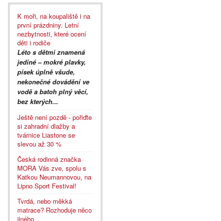
K moři, na koupaliště i na
první prázdniny. Letní
nezbytnosti, které ocení
děti i rodiče
Léto s dětmi znamená
jediné – mokré plavky,
písek úplně všude,
nekonečné dovádění ve
vodě a batoh plný věcí,
bez kterých...
Ještě není pozdě - pořiďte
si zahradní dlažby a
tvárnice Liastone se
slevou až 30 %
Česká rodinná značka
MORA Vás zve, spolu s
Katkou Neumannovou, na
Lipno Sport Festival!
Tvrdá, nebo měkká
matrace? Rozhoduje něco
jiného