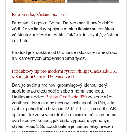
Kdo zaváhá, zůstane bez břitu
Fanoušci Kingdom Come: Deliverance II navíc dobře
vědí, že ve limitky spojené s takto ikonickou značkou
většinou zmizí velmi rychle. Takže kdo zaváhá, zůstane
bez břitu!
Produkt je k dostání od 6. února exkluzivně na e-shopu
a v kamenných prodejnách Smarty.cz.
Produktový tip pro moderní rytíře: Philips OneBlade 360
x Kingdom Come: Deliverance II
Darujte svému hrdinovi groomingový klenot, který
spojuje praktickou péči o sebe s herní legendou.
Limitovaná edice
Philips OneBlade 360
zvládne vše:
zastřihne, tvaruje a holí vousy i ochlupení na těle, a to
rychle, pohodlně a bez podráždění. Lze ji propojit s AR
aplikací, takže si vaše drahá polovička může přímo na
své fotce vyzkoušet, jak bude vypadat s vysněným
stylem vousů. Součástí balení je nastavitelný hřeben
5v1, ochranný nástavec na citlivé partie, zastřihovací