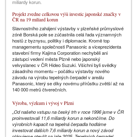
miliardy korun.
Projekt zvedne celkovou výši investic japonské značky v
ČR na 19 miliard korun
Slavnostního zahájení výstavby v plzeňské průmyslové
zóně Borská pole se zúčastnila celá řada významných
hostů z byznysu, politiky i diplomacie. Kromě top
managementu společnosti Panasonic a viceprezidenta
stavební firmy Kajima Corporation nechyběli ani
zástupci vedení města Plzně nebo japonský
velvyslanec v ČR Hideo Suzuki. Všichni byli svědky
zásadního momentu – počátku výstavby nového
závodu na výrobu tepelných čerpadel v areálu
Panasonic, který se díky novému přírůstku zvětší až na
140 000 metrů čtverečních.
Výroba, výzkum i vývoj v Plzni
„Od našeho vstupu na český trh v roce 1996 jsme v ČR
proinvestovali 11,6 miliardy korun a nekončíme. Do
výrobních kapacit na tepelná čerpadla hodláme
investovat dalších 7,6 miliardy korun a nový závod
plánujeme otevřít na jaře 2025. Tepelných čerpadel