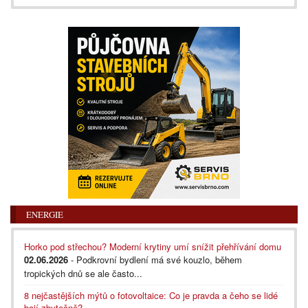
ENERGIE
Horko pod střechou? Moderní krytiny umí snížit přehřívání domu
02.06.2026
- Podkrovní bydlení má své kouzlo, během
tropických dnů se ale často...
8 nejčastějších mýtů o fotovoltaice: Co je pravda a čeho se lidé
bojí zbytečně?