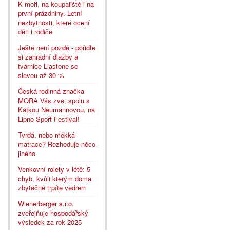
K moři, na koupaliště i na
první prázdniny. Letní
nezbytnosti, které ocení
děti i rodiče
Ještě není pozdě - pořiďte
si zahradní dlažby a
tvárnice Liastone se
slevou až 30 %
Česká rodinná značka
MORA Vás zve, spolu s
Katkou Neumannovou, na
Lipno Sport Festival!
Tvrdá, nebo měkká
matrace? Rozhoduje něco
jiného
Venkovní rolety v létě: 5
chyb, kvůli kterým doma
zbytečně trpíte vedrem
Wienerberger s.r.o.
zveřejňuje hospodářský
výsledek za rok 2025