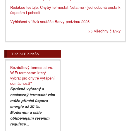
Redakce testuje: Chytrý termostat Netatmo - jednoduchá cesta k
úsporám i pohodlí
Vyhlášení vítězů soutěže Barvy podzimu 2025
>> všechny články
TRŽIŠTĚ ZPRÁV
Bezdrátový termostat vs.
WiFi termostat: který
vybrat pro chytré vytápění
domácnosti?
Správně vybraný a
nastavený termostat vám
může přinést úsporu
energie až 20 %.
Moderním a stále
oblíbenějším řešením
regulace...