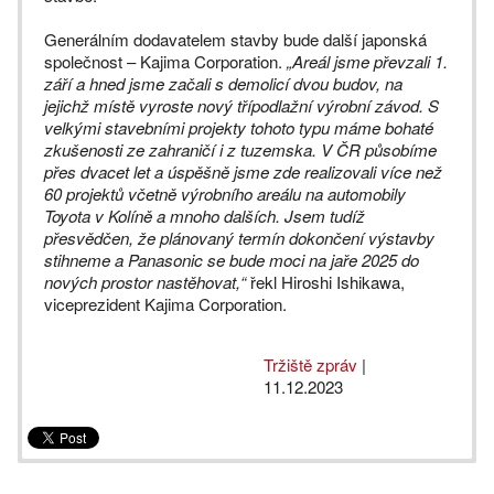
Generálním dodavatelem stavby bude další japonská
společnost – Kajima Corporation.
„Areál jsme převzali 1.
září a hned jsme začali s demolicí dvou budov, na
jejichž místě vyroste nový třípodlažní výrobní závod. S
velkými stavebními projekty tohoto typu máme bohaté
zkušenosti ze zahraničí i z tuzemska. V ČR působíme
přes dvacet let a úspěšně jsme zde realizovali více než
60 projektů včetně výrobního areálu na automobily
Toyota v Kolíně a mnoho dalších. Jsem tudíž
přesvědčen, že plánovaný termín dokončení výstavby
stihneme a Panasonic se bude moci na jaře 2025 do
nových prostor nastěhovat,“
řekl Hiroshi Ishikawa,
viceprezident Kajima Corporation.
Tržiště zpráv
|
11.12.2023