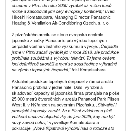
chceme v Plzni do roku 2030 vyrábět až milion kusů
ročně a zásobovat jimi celý evropský kontinent,“
uvedl
Hiroshi Komatsubara, Managing Director Panasonic
Heating & Ventilation Air-Conditioning Czech, s. r. o.
Z plzeňského areálu se stane evropská centrála
japonské značky Panasonic pro výrobu tepelných
čerpadel včetně vlastního výzkumu a vývoje.
„Čerpadla
jsme v Plzni začali vyrábět již v roce 2018, ale produkce
probíhala souběžně s výrobou televizí. Tu jsme ovšem
loni definitivně ukončili a nyní se soustředíme výhradně
na výrobu tepelných čerpadel,“
řekl Komatsubara.
Aktuálně produkce tepelných čerpadel v rámci areálu
Panasonic probíhá v jedné hale. Další výrobní a
skladovací kapacity si japonská firma pronajala na ploše
25 000 metrů čtverečních v areálu Panattoni Park Pilsen
West II. v Nýřanech na severním Plzeňsku.
„Stávající i
pronajaté kapacity zaručí, že v Plzni zvládneme plnit
veškeré smluvní objednávky do jara 2025, kdy má být
nový závod hotov,“
vysvětluje Komatsubara a
pokračuje:
„Nová třípatrová výrobní hala o rozloze sto