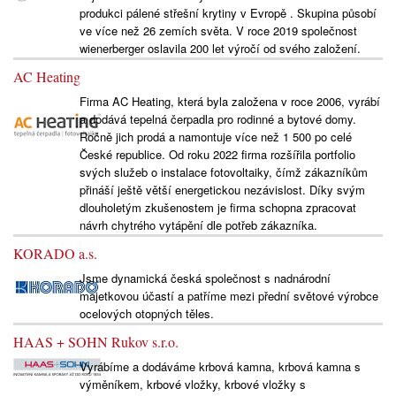
produkci pálené střešní krytiny v Evropě . Skupina působí
ve více než 26 zemích světa. V roce 2019 společnost
wienerberger oslavila 200 let výročí od svého založení.
AC Heating
Firma AC Heating, která byla založena v roce 2006, vyrábí
a dodává tepelná čerpadla pro rodinné a bytové domy.
Ročně jich prodá a namontuje více než 1 500 po celé
České republice. Od roku 2022 firma rozšířila portfolio
svých služeb o instalace fotovoltaiky, čímž zákazníkům
přináší ještě větší energetickou nezávislost. Díky svým
dlouholetým zkušenostem je firma schopna zpracovat
návrh chytrého vytápění dle potřeb zákazníka.
KORADO a.s.
Jsme dynamická česká společnost s nadnárodní
majetkovou účastí a patříme mezi přední světové výrobce
ocelových otopných těles.
HAAS + SOHN Rukov s.r.o.
Vyrábíme a dodáváme krbová kamna, krbová kamna s
výměníkem, krbové vložky, krbové vložky s