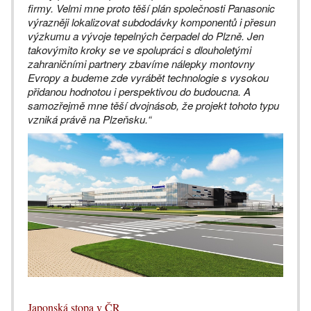
firmy. Velmi mne proto těší plán společnosti Panasonic
výrazněji lokalizovat subdodávky komponentů i přesun
výzkumu a vývoje tepelných čerpadel do Plzně. Jen
takovýmito kroky se ve spolupráci s dlouholetými
zahraničními partnery zbavíme nálepky montovny
Evropy a budeme zde vyrábět technologie s vysokou
přidanou hodnotou i perspektivou do budoucna. A
samozřejmě mne těší dvojnásob, že projekt tohoto typu
vzniká právě na Plzeňsku.“
Japonská stopa v ČR