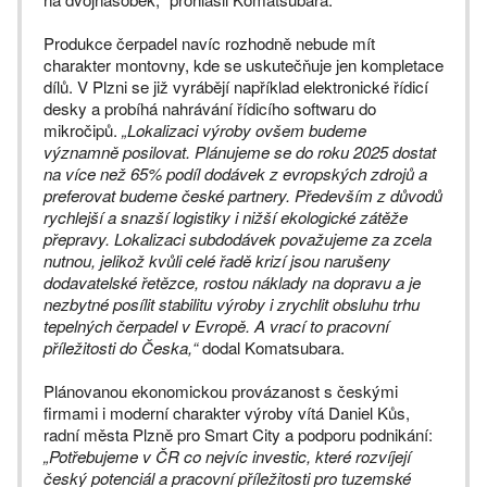
Produkce čerpadel navíc rozhodně nebude mít
charakter montovny, kde se uskutečňuje jen kompletace
dílů. V Plzni se již vyrábějí například elektronické řídicí
desky a probíhá nahrávání řídicího softwaru do
mikročipů.
„Lokalizaci výroby ovšem budeme
významně posilovat. Plánujeme se do roku 2025 dostat
na více než 65% podíl dodávek z evropských zdrojů a
preferovat budeme české partnery. Především z důvodů
rychlejší a snazší logistiky i nižší ekologické zátěže
přepravy. Lokalizaci subdodávek považujeme za zcela
nutnou, jelikož kvůli celé řadě krizí jsou narušeny
dodavatelské řetězce, rostou náklady na dopravu a je
nezbytné posílit stabilitu výroby i zrychlit obsluhu trhu
tepelných čerpadel v Evropě. A vrací to pracovní
příležitosti do Česka,“
dodal Komatsubara.
Plánovanou ekonomickou provázanost s českými
firmami i moderní charakter výroby vítá Daniel Kůs,
radní města Plzně pro Smart City a podporu podnikání:
„Potřebujeme v ČR co nejvíc investic, které rozvíjejí
český potenciál a pracovní příležitosti pro tuzemské