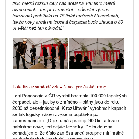
tisíc metrů rozšíří celý náš areál na 140 tisíc metrů
čtverečních. Jen pro srovnání – původní výroba
televizorů probíhala na 78 tisíci metrech čtverečních,
takže nový areál na tepelná čerpadla bude zhruba o 80
% větší než ten původní.“
Lokalizace subdodávek = šance pro české firmy
Loni Panasonic v ČR vyrobil bezmála 100 000 tepelných
čerpadel, ale – jak bylo zmíněno – plány jsou do roku
2030 až desetinásobné. K rozšiřování výrobních kapacit
se tak logicky váže i zvýšená poptávka po
zaměstnancích. „Dnes u nás pracuje 900 lidí a trvale
nabíráme nové, teď nejvíc techniky. Do budoucna
odhadujeme, že číslo zaměstnanců stoupne minimálně
na dvojnásobek,“ prohlásil Komatsubara.