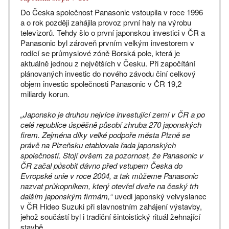
Do Česka společnost Panasonic vstoupila v roce 1996
a o rok později zahájila provoz první haly na výrobu
televizorů. Tehdy šlo o první japonskou investici v ČR a
Panasonic byl zároveň prvním velkým investorem v
rodící se průmyslové zóně Borská pole, která je
aktuálně jednou z největších v Česku. Při započítání
plánovaných investic do nového závodu činí celkový
objem investic společnosti Panasonic v ČR 19,2
miliardy korun.
„Japonsko je druhou nejvíce investující zemí v ČR a po
celé republice úspěšně působí zhruba 270 japonských
firem. Zejména díky velké podpoře města Plzně se
právě na Plzeňsku etablovala řada japonských
společností. Stojí ovšem za pozornost, že Panasonic v
ČR začal působit dávno před vstupem Česka do
Evropské unie v roce 2004, a tak můžeme Panasonic
nazvat průkopníkem, který otevřel dveře na český trh
dalším japonským firmám,“
uvedl japonský velvyslanec
v ČR Hideo Suzuki při slavnostním zahájení výstavby,
jehož součástí byl i tradiční šintoistický rituál žehnající
stavbě.