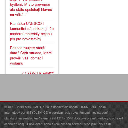
bydlení. Místo prevence
ale stále spoléhají hlavně
na větrání
Památka UNESCO i
komunitní sál dokazují, že
moderní materiály nejsou
jen pro novostavby
Rekonstruujete starší
dům? Čtyři situace, které
prověří vaši domácí
vodárnu
>> všechny zprávy
© 1999 - 2019 ABSTRACT, s.r.o. a dodavatelé obsahu. ISSN 1214 - 5548
Internetový portál BYDLENÍ.CZ je zdrojem registrovaným pod mezinárodním
standardním seriálovým číslem ISSN 1214 - 5548 dodržuje právní předpisy o ochraně
osobních údajů. Publikování nebo šíření obsahu serveru nebo jakékoliv části