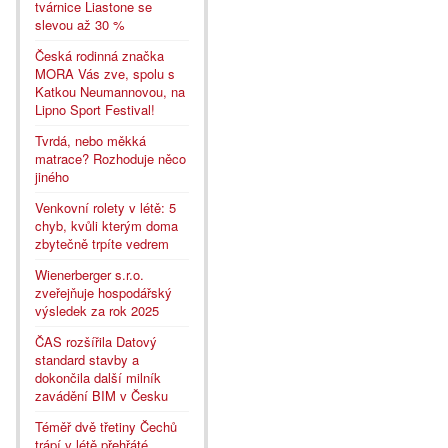
tvárnice Liastone se
slevou až 30 %
Česká rodinná značka
MORA Vás zve, spolu s
Katkou Neumannovou, na
Lipno Sport Festival!
Tvrdá, nebo měkká
matrace? Rozhoduje něco
jiného
Venkovní rolety v létě: 5
chyb, kvůli kterým doma
zbytečně trpíte vedrem
Wienerberger s.r.o.
zveřejňuje hospodářský
výsledek za rok 2025
ČAS rozšířila Datový
standard stavby a
dokončila další milník
zavádění BIM v Česku
Téměř dvě třetiny Čechů
trápí v létě přehřáté