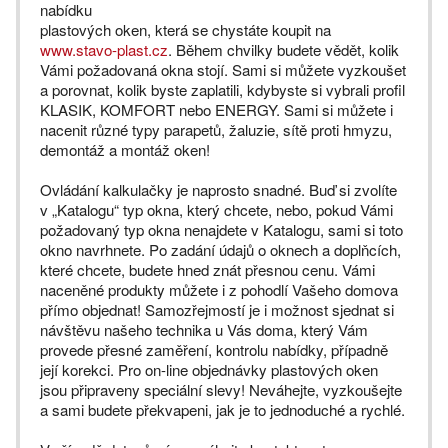
nabídku
plastových oken, která se chystáte koupit na
www.stavo-plast.cz
. Během chvilky budete vědět, kolik
Vámi požadovaná okna stojí. Sami si můžete vyzkoušet
a porovnat, kolik byste zaplatili, kdybyste si vybrali profil
KLASIK, KOMFORT nebo ENERGY. Sami si můžete i
nacenit různé typy parapetů, žaluzie, sítě proti hmyzu,
demontáž a montáž oken!
Ovládání kalkulačky je naprosto snadné. Buď si zvolíte
v „Katalogu“ typ okna, který chcete, nebo, pokud Vámi
požadovaný typ okna nenajdete v Katalogu, sami si toto
okno navrhnete. Po zadání údajů o oknech a doplňcích,
které chcete, budete hned znát přesnou cenu. Vámi
naceněné produkty můžete i z pohodlí Vašeho domova
přímo objednat! Samozřejmostí je i možnost sjednat si
návštěvu našeho technika u Vás doma, který Vám
provede přesné zaměření, kontrolu nabídky, případně
její korekci. Pro on-line objednávky plastových oken
jsou připraveny speciální slevy! Neváhejte, vyzkoušejte
a sami budete překvapeni, jak je to jednoduché a rychlé.