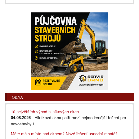
OKNA
10 největších výhod hliníkových oken
04.08.2026
- Hliníková okna patří mezi nejmodernější řešení pro
novostavby i...
Máte málo místa nad oknem? Nové řešení usnadní montáž