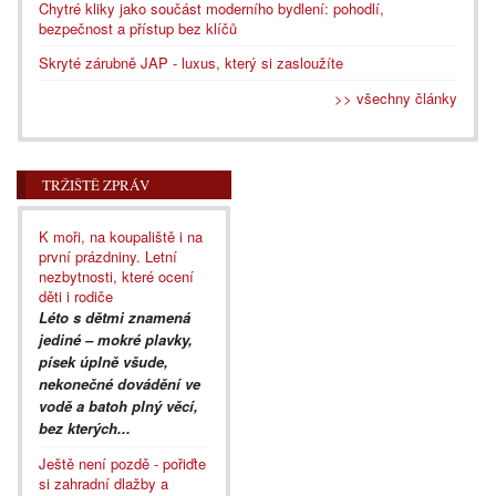
Chytré kliky jako součást moderního bydlení: pohodlí,
bezpečnost a přístup bez klíčů
Skryté zárubně JAP - luxus, který si zasloužíte
>> všechny články
TRŽIŠTĚ ZPRÁV
K moři, na koupaliště i na
první prázdniny. Letní
nezbytnosti, které ocení
děti i rodiče
Léto s dětmi znamená
jediné – mokré plavky,
písek úplně všude,
nekonečné dovádění ve
vodě a batoh plný věcí,
bez kterých...
Ještě není pozdě - pořiďte
si zahradní dlažby a