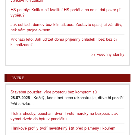
venkovních žaluzií
HS portály: Kolik stojí kvalitní HS portál a na co si dát pozor při
výběru?
Jak ochladit domov bez klimatizace: Zastavte spalující žár dřív,
než vám projde oknem
Přichází léto: Jak udržet doma příjemný chládek i bez běžící
klimatizace?
>> všechny články
DVEŘE
Stavební pouzdra: více prostoru bez kompromisů
28.07.2026
- Každý, kdo staví nebo rekonstruuje, dříve či později
řeší otázku...
Hluk z chodby, bouchání dveří i větší nároky na bezpečí. Jak
vybrat dveře do bytu v paneláku
Hliníkové profily tvoří neviditelný štít před plameny i kouřem