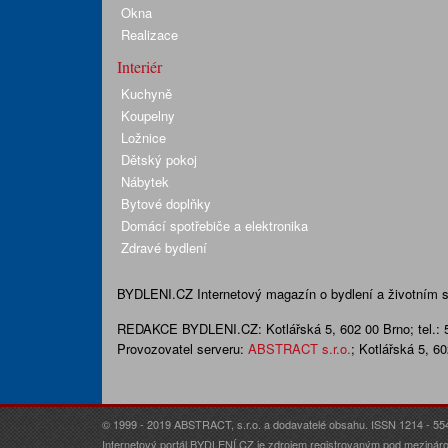
Okna
Realizace
Interiér
Kuchyně
Koupelny
Ložnice
Dětský pokoj
Nábytek
Bytové doplňky
Domácí spotřebiče a elektronika
Zdravé bydlení
BYDLENI.CZ
Internetový magazín o bydlení a životním sty
REDAKCE BYDLENI.CZ:
Kotlářská 5, 602 00 Brno;
tel.:
Provozovatel serveru:
ABSTRACT s.r.o.
; Kotlářská 5, 6
© 1999 - 2019 ABSTRACT, s.r.o. a dodavatelé obsahu. ISSN 1214 - 55
Internetový portál BYDLENÍ.CZ je zdrojem registrovaným pod mezináro