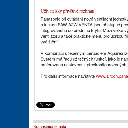
Uživatelsky přívětivé rozhraní
Panasonic při ovládání nové ventilační jednotky
a funkce PAW-A2W-VENTA jsou přístupné prostř
integrovaného do předního krytu. Mezi velké v
ventilátoru a také praktické menu pro údržbu fi
vyčištění.
V kombinaci s tepelným čerpadlem Aquarea lz
Systém má řadu užitečných funkcí, jako je nap
preferovaná nastavení z předkonfigurovaných 
Pro další informace navštivte
www.aircon.pana
Související témata