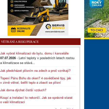
VĚTRÁNÍ A REKUPERACE
Jak vybrat klimatizaci do bytu, domu i kanceláře
07.07.2026
- Letní teploty v posledních letech rostou
a klimatizace se stává...
Jak předcházet plísním na zdech a proč vznikají?
Topení Pánu Bohu do oken? 4 osvědčené tipy, jak
v zimě větrat, šetřit teplo a zbavit se plísní
Jak doma dýchat čistší vzduch?
Koupí a instalací to nekončí. Jak se správně starat
o vaši klimatizaci