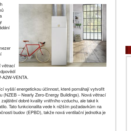
ch
mů
a
my
ádání
 mezer
í
 větrací
 Odpovědí
PAW-A2W-VENTA.
cí vyšší energetickou účinnost, které pomáhají vytvořit
u (NZEB – Nearly Zero-Energy Buildings). Nová větrací
zajištění dobré kvality vnitřního vzduchu, ale také k
ratilo. Tato funkcionalita vede k nižším požadavkům na
očnosti budov (EPBD), takže nová ventilační jednotka je