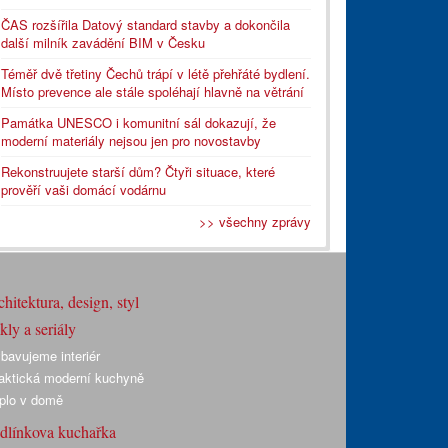
ČAS rozšířila Datový standard stavby a dokončila
další milník zavádění BIM v Česku
Téměř dvě třetiny Čechů trápí v létě přehřáté bydlení.
Místo prevence ale stále spoléhají hlavně na větrání
Památka UNESCO i komunitní sál dokazují, že
moderní materiály nejsou jen pro novostavby
Rekonstruujete starší dům? Čtyři situace, které
prověří vaši domácí vodárnu
>> všechny zprávy
hitektura, design, styl
ly a seriály
bavujeme interiér
aktická moderní kuchyně
plo v domě
dlínkova kuchařka