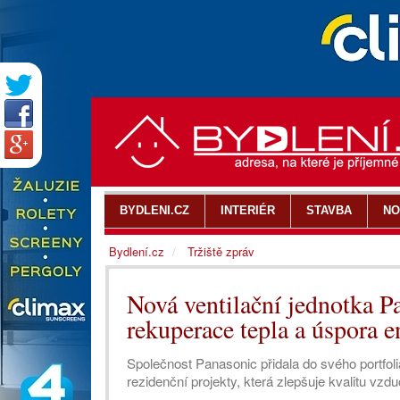
BYDLENI.CZ
INTERIÉR
STAVBA
NO
Bydlení.cz
Tržiště zpráv
Nová ventilační jednotka Pa
rekuperace tepla a úspora e
Společnost Panasonic přidala do svého portfolia
rezidenční projekty, která zlepšuje kvalitu vzd