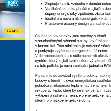
Zlepšuje kvalitu vzduchu v domácnoste
Ventilační jednotka přináší majitelům do
úspory energie díky zpětnému zisku tepl
Ideální pro nové a nízkoenergetické do
Prostorově úsporný design a snadné ovl
Současné novostavby jsou stavěny s téměř
vzduchotěsnými stěnami a okny i dveřmi bez
v konstrukci. Toto minimalizuje neřízené větrán
a poskytuje zvýšenou energetickou účinnost.
V domácnostech je ale stále nutné mít efektivní
systém, který zajistí kvalitní čerstvý vzduch.
na tuto potřebu je nová ventilační jednotka 
Panasonic se zavázal vyvíjet produkty nabízejí
budovy s téměř nulovou energetickou spotřebo
jednotka s rekuperací tepla je navržena nejen k 
rekuperaci tepla, které by se jinak větráním zt
vytápění a splnění směrnice o energetické nár
ideální pro nízkoenergetické domy.