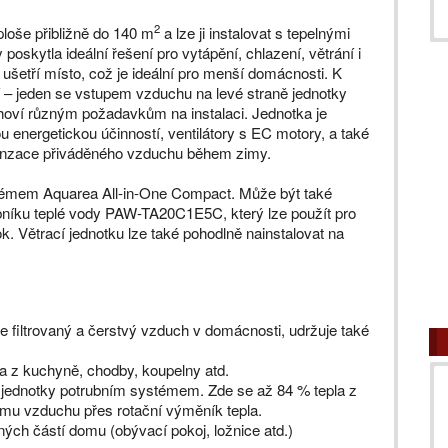
2
ploše přibližně do 140 m
a lze ji instalovat s tepelnými
skytla ideální řešení pro vytápění, chlazení, větrání i
 ušetří místo, což je ideální pro menší domácnosti. K
í – jeden se vstupem vzduchu na levé straně jednotky
hoví různým požadavkům na instalaci. Jednotka je
energetickou účinností, ventilátory s EC motory, a také
denzace přiváděného vzduchu během zimy.
émem Aquarea All-in-One Compact. Může být také
bníku teplé vody PAW-TA20C1E5C, který lze použít pro
. Větrací jednotku lze také pohodlně nainstalovat na
je filtrovaný a čerstvý vzduch v domácnosti, udržuje také
:
a z kuchyně, chodby, koupelny atd.
jednotky potrubním systémem. Zde se až 84 % tepla z
u vzduchu přes rotační výměník tepla.
ných částí domu (obývací pokoj, ložnice atd.)