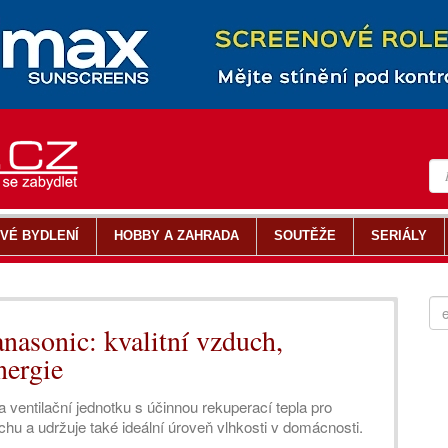
VÉ BYDLENÍ
HOBBY A ZAHRADA
SOUTĚŽE
SERIÁLY
nasonic: kvalitní vzduch,
nergie
 ventilační jednotku s účinnou rekuperací tepla pro
uchu a udržuje také ideální úroveň vlhkosti v domácnosti.