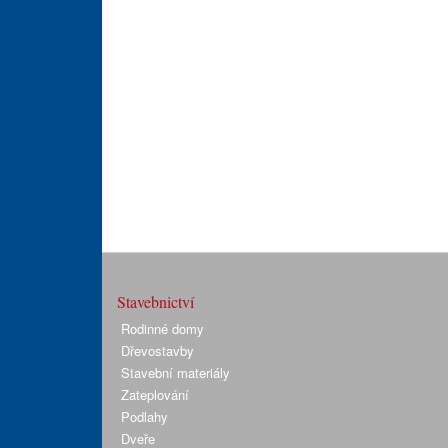
Stavebnictví
Rodinné domy
Dřevostavby
Stavební materiály
Zateplování
Podlahy
Dveře