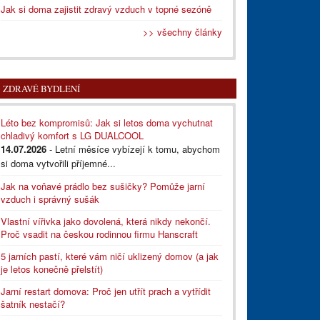
Jak si doma zajistit zdravý vzduch v topné sezóně
>> všechny články
ZDRAVÉ BYDLENÍ
Léto bez kompromisů: Jak si letos doma vychutnat
chladivý komfort s LG DUALCOOL
14.07.2026
- Letní měsíce vybízejí k tomu, abychom
si doma vytvořili příjemné...
Jak na voňavé prádlo bez sušičky? Pomůže jarní
vzduch i správný sušák
Vlastní vířivka jako dovolená, která nikdy nekončí.
Proč vsadit na českou rodinnou firmu Hanscraft
5 jarních pastí, které vám ničí uklizený domov (a jak
je letos konečně přelstít)
Jarní restart domova: Proč jen utřít prach a vytřídit
šatník nestačí?