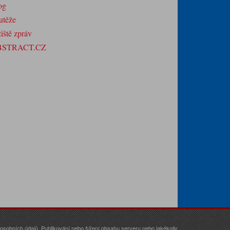
og
utěže
iště zpráv
BSTRACT.CZ
sobních údajů. Publikování nebo šíření obsahu serveru nebo jakékoliv