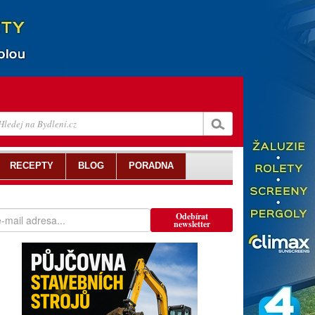
RECEPTY
BLOG
PORADNA
Odebírat
newsletter