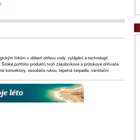
í
ckým lídrům v oblasti ohřevu vody, vytápění a technologií
. Široké portfolio produktů tvoří zásobníkové a průtokové ohřívače
é konvektory, osoušeče rukou, tepelná čerpadla, ventilační