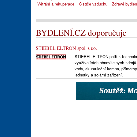
Větrání a rekuperace
Čističe vzduchu
Zdravé bydlen
BYDLENÍ.CZ doporučuje
STIEBEL ELTRON spol. s r.o.
STIEBEL ELTRON patří k technologi
využívajících obnovitelných zdrojů
vody, akumulační kamna, přímotopn
jednotky a solární zařízení.