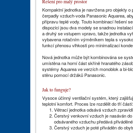
Řešení pro malý prostor
Kompaktní jednotka je navržena pro objekty o 
čerpadly vzduch-voda Panasonic Aquarea, aby po
přípravu teplé vody. Touto kombinací řešení se
dispozici jsou dva modely se snadnou instalac
a druhý se vstupem vpravo, takže jednotka vy
vybavena rotačním výměníkem tepla s vysokou 
funkcí přenosu vlhkosti pro minimalizaci kon
Nová jednotka může být kombinována se syst
umístěna na horní část skříně hranatého záso
systémy Aquarea ve verzích monoblok a bi-blok
stěnu pomocí držáků Panasonic.
Jak to funguje?
Vysoce účinný ventilační systém, který zajišťu
teplotní komfort. Proces lze rozdělit do tří částí
Větrací jednotka odsává vzduch zpravidl
Čerstvý venkovní vzduch je nasáván do 
odsávaného vzduchu předává přiváděném
Čerstvý vzduch je poté přiváděn do obyt