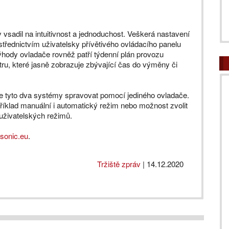
 vsadil na intuitivnost a jednoduchost. Veškerá nastavení
ednictvím uživatelsky přívětivého ovládacího panelu
ýhody ovladače rovněž patří týdenní plán provozu
ltru, které jasně zobrazuje zbývající čas do výměny či
e tyto dva systémy spravovat pomocí jediného ovladače.
říklad manuální i automatický režim nebo možnost zvolit
uživatelských režimů.
sonic.eu
.
Tržiště zpráv
|
14.12.2020