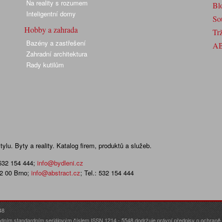
Na reality s rozumem
Bl
Inteligentní domy
So
Hobby a zahrada
Trž
Bazény a zastřešení
A
Zahradní architektura
Rady kutilům
lu. Byty a reality. Katalog firem, produktů a služeb.
 532 154 444
;
info@bydleni.cz
02 00 Brno;
info@abstract.cz
; Tel.: 532 154 444
48
dním standardním seriálovým číslem ISSN 1214 - 5548 dodržuje právní předpisy o ochraně o