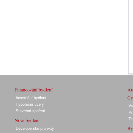
Financování bydlení
Arc
Cyk
Investiční bydlení
Hypoteční úvěry
Vy
Stavební spoření
Pr
Te
Nové bydlení
By
Developerské projekty