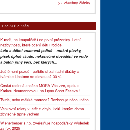
>> všechny články
TRŽIŠTĚ ZPRÁV
K moři, na koupaliště i na první prázdniny. Letní
nezbytnosti, které ocení děti i rodiče
Léto s dětmi znamená jediné – mokré plavky,
písek úplně všude, nekonečné dovádění ve vodě
a batoh plný věcí, bez kterých...
Ještě není pozdě - pořiďte si zahradní dlažby a
tvárnice Liastone se slevou až 30 %
Česká rodinná značka MORA Vás zve, spolu s
Katkou Neumannovou, na Lipno Sport Festival!
Tvrdá, nebo měkká matrace? Rozhoduje něco jiného
Venkovní rolety v létě: 5 chyb, kvůli kterým doma
zbytečně trpíte vedrem
Wienerberger s.r.o. zveřejňuje hospodářský výsledek
za rok 2025