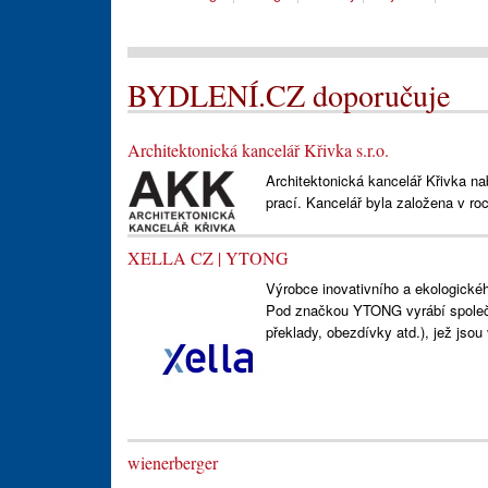
BYDLENÍ.CZ doporučuje
Architektonická kancelář Křivka s.r.o.
Architektonická kancelář Křivka na
prací. Kancelář byla založena v ro
XELLA CZ | YTONG
Výrobce inovativního a ekologické
Pod značkou YTONG vyrábí společn
překlady, obezdívky atd.), jež jso
wienerberger