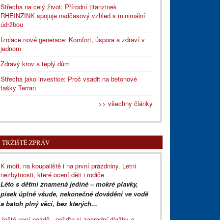
Střecha na celý život: Přírodní titanzinek
RHEINZINK spojuje nadčasový vzhled s minimální
údržbou
Izolace nové generace: Komfort, úspora a zdraví v
jednom
Zdravý krov a teplý dům
Střecha jako investice: Proč vsadit na betonové
tašky Terran
>> všechny články
TRŽIŠTĚ ZPRÁV
K moři, na koupaliště i na první prázdniny. Letní
nezbytnosti, které ocení děti i rodiče
Léto s dětmi znamená jediné – mokré plavky,
písek úplně všude, nekonečné dovádění ve vodě
a batoh plný věcí, bez kterých...
Ještě není pozdě - pořiďte si zahradní dlažby a