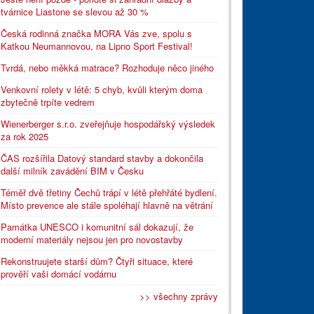
tvárnice Liastone se slevou až 30 %
Česká rodinná značka MORA Vás zve, spolu s
Katkou Neumannovou, na Lipno Sport Festival!
Tvrdá, nebo měkká matrace? Rozhoduje něco jiného
Venkovní rolety v létě: 5 chyb, kvůli kterým doma
zbytečně trpíte vedrem
Wienerberger s.r.o. zveřejňuje hospodářský výsledek
za rok 2025
ČAS rozšířila Datový standard stavby a dokončila
další milník zavádění BIM v Česku
Téměř dvě třetiny Čechů trápí v létě přehřáté bydlení.
Místo prevence ale stále spoléhají hlavně na větrání
Památka UNESCO i komunitní sál dokazují, že
moderní materiály nejsou jen pro novostavby
Rekonstruujete starší dům? Čtyři situace, které
prověří vaši domácí vodárnu
>> všechny zprávy