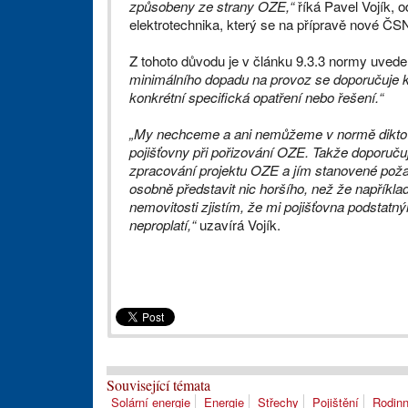
způsobeny ze strany OZE,“
říká Pavel Vojík, 
elektrotechnika, který se na přípravě nové ČSN
Z tohoto důvodu je v článku 9.3.3 normy uved
minimálního dopadu na provoz se doporučuje kon
konkrétní specifická opatření nebo řešení.“
„My nechceme a ani nemůžeme v normě diktovat
pojišťovny při pořizování OZE. Takže doporučuj
zpracování projektu OZE a jím stanovené pož
osobně představit nic horšího, než že napříkla
nemovitosti zjistím, že mi pojišťovna podstat
neproplatí,“
uzavírá Vojík.
Související témata
Solární energie
Energie
Střechy
Pojištění
Rodin