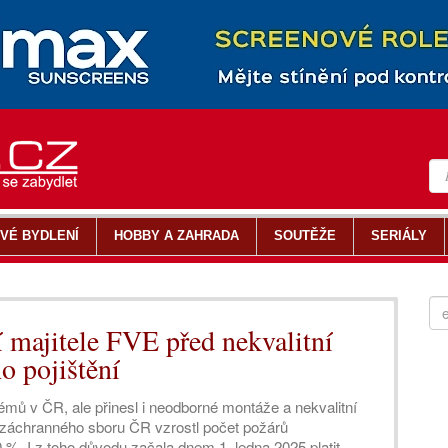
VÉ BYDLENÍ
HOBBY A ZAHRADA
SOUTĚŽE
SERIÁLY
 majitele FVE před nekvalitní
o pojištění
émů v ČR, ale přinesl i neodborné montáže a nekvalitní
záchranného sboru ČR vzrostl počet požárů
 %. I z toho důvodu začala dnem 1. ledna 2025 platit