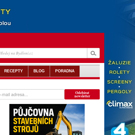
RECEPTY
BLOG
PORADNA
Odebírat
newsletter