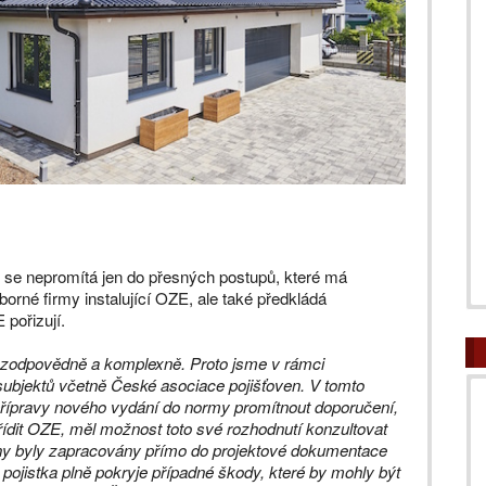
ky se nepromítá jen do přesných postupů, které má
dborné firmy instalující OZE, ale také předkládá
pořizují.
i zodpovědně a komplexně. Proto jsme v rámci
subjektů včetně České asociace pojišťoven. V tomto
 přípravy nového vydání do normy promítnout doporučení,
ídit OZE, měl možnost toto své rozhodnutí konzultovat
vny byly zapracovány přímo do projektové dokumentace
 pojistka plně pokryje případné škody, které by mohly být