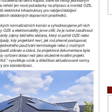
ozdělena do devíti kapitol, které se věnují jednotlivým
ma neřeší jen nové požadavky na přípravu a montáž OZE,
 elektrické infrastruktury pro nabíjení/dobíjení
 dalších obdobných dopravních prostředků.
ických normalizačních komisí a vyhodnocujeme při nich
 OZE a elektromobility jsme cítili, že je nutné zasáhnout
ránily zájmy běžného občana, který si pořídí OZE nebo
ípady, kdy projektant neví, jak má přesně postupovat,
ejednotného používání terminologie nebo z možných
ípadů stávalo a stává, že projektová dokumentace byla
 vyřízení dotací než jako skutečně kvalitní projekt.
trž,“
vysvětluje vznik a důležitost aktualizované normy
y pro standardizaci.