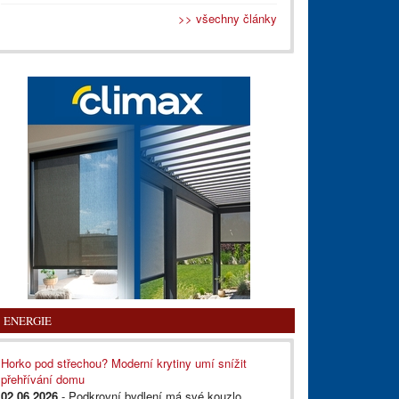
>> všechny články
ENERGIE
Horko pod střechou? Moderní krytiny umí snížit
přehřívání domu
02.06.2026
- Podkrovní bydlení má své kouzlo,