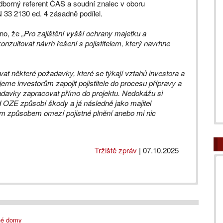
odborný referent ČAS a soudní znalec v oboru
 33 2130 ed. 4 zásadně podílel.
eno, že
„Pro zajištění vyšší ochrany majetku a
zultovat návrh řešení s pojistitelem, který́ navrhne
 některé požadavky, které se týkají vztahů investora a
eme investorům zapojit pojistitele do procesu přípravy a
adavky zapracovat přímo do projektu. Nedokážu si
d OZE způsobí škody a já následně jako majitel
ným způsobem omezí pojistné plnění anebo mi nic
Tržiště zpráv
|
07.10.2025
né domy