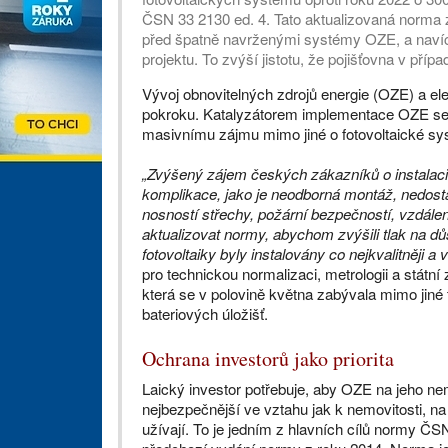
ČSN 33 2130 ed. 4. Tato aktualizovaná norma 
před špatně navrženými systémy OZE, a navíc do
projektu. To zvýší jistotu, že pojišťovna v přípa
Vývoj obnovitelných zdrojů energie (OZE) a el
pokroku. Katalyzátorem implementace OZE se b
masivnímu zájmu mimo jiné o fotovoltaické sy
„Zvýšený zájem českých zákazníků o instalac
komplikace, jako je neodborná montáž, nedost
nosností střechy, požární bezpečností, vzdále
aktualizovat normy, abychom zvýšili tlak na důsl
fotovoltaiky byly instalovány co nejkvalitněji a
pro technickou normalizaci, metrologii a státn
která se v polovině května zabývala mimo jin
bateriových úložišť.
Ochrana investorů jako priorita
Laický investor potřebuje, aby OZE na jeho n
nejbezpečnější ve vztahu jak k nemovitosti, na 
užívají. To je jedním z hlavních cílů normy ČSN