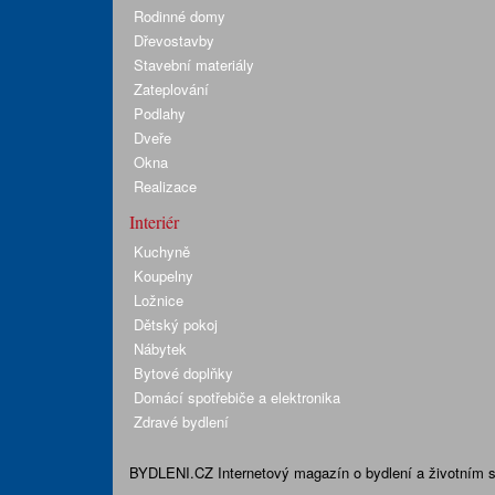
Rodinné domy
Dřevostavby
Stavební materiály
Zateplování
Podlahy
Dveře
Okna
Realizace
Interiér
Kuchyně
Koupelny
Ložnice
Dětský pokoj
Nábytek
Bytové doplňky
Domácí spotřebiče a elektronika
Zdravé bydlení
BYDLENI.CZ
Internetový magazín o bydlení a životním sty