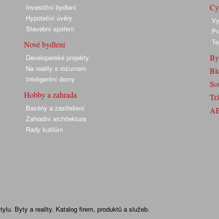
Cyk
Investiční bydlení
Hypoteční úvěry
Vy
Stavební spoření
Pr
Te
Nové bydlení
By
Developerské projekty
Na reality s rozumem
Bl
Inteligentní domy
So
Hobby a zahrada
Trž
Bazény a zastřešení
A
Zahradní architektura
Rady kutilům
lu. Byty a reality. Katalog firem, produktů a služeb.