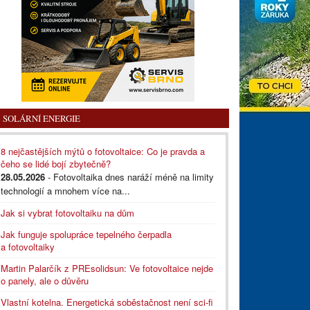
SOLÁRNÍ ENERGIE
8 nejčastějších mýtů o fotovoltaice: Co je pravda a
čeho se lidé bojí zbytečně?
28.05.2026
- Fotovoltaika dnes naráží méně na limity
technologií a mnohem více na...
Jak si vybrat fotovoltaiku na dům
Jak funguje spolupráce tepelného čerpadla
a fotovoltaiky
Martin Palarčík z PREsolidsun: Ve fotovoltaice nejde
o panely, ale o důvěru
Vlastní kotelna. Energetická soběstačnost není sci-fi