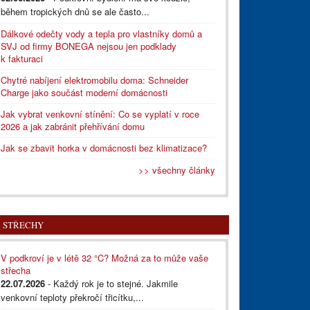
během tropických dnů se ale často...
Dálkové odečty vody a tepla pro vlastníky domů a
SVJ od firmy BONEGA nejsou jen podklady
k fakturaci
Chytré nabíjení elektromobilu doma: Schneider
Charge jako součást moderní domácnosti
Jak vybrat venkovní stínění: Co se vyplatí v roce
2026 a jak zabránit přehřívání domu
Jak se zbavit horka v domácnosti bez klimatizace?
>> všechny články
STŘECHY
V podkroví je v létě 32 °C? Možná za to může vaše
střecha
22.07.2026
- Každý rok je to stejné. Jakmile
venkovní teploty překročí třicítku,...