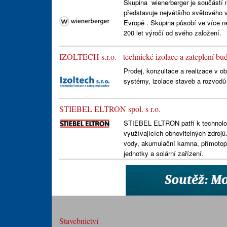
Skupina wienerberger je součástí 
představuje největšího světového v
Evropě . Skupina působí ve více n
200 let výročí od svého založení.
IZOLTECH s.r.o. - technické izolace a zateplení bu
Prodej, konzultace a realizace v o
systémy, izolace staveb a rozvodů t
STIEBEL ELTRON spol. s r.o.
STIEBEL ELTRON patří k technologi
využívajících obnovitelných zdrojů
vody, akumulační kamna, přímotopn
jednotky a solární zařízení.
Stavebnictví