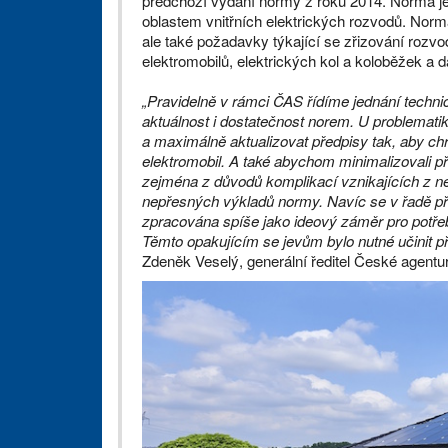
předchozí vydání normy z roku 2014. Norma je r
oblastem vnitřních elektrických rozvodů. Nor
ale také požadavky týkající se zřizování rozvodů
elektromobilů, elektrických kol a koloběžek a
„Pravidelně v rámci ČAS řídíme jednání techn
aktuálnost i dostatečnost norem. U problematiky
a maximálně aktualizovat předpisy tak, aby ch
elektromobil. A také abychom minimalizovali př
zejména z důvodů komplikací vznikajících z n
nepřesných výkladů normy. Navíc se v řadě př
zpracována spíše jako ideový záměr pro potřeby
Těmto opakujícím se jevům bylo nutné učinit pří
Zdeněk Veselý, generální ředitel České agentur