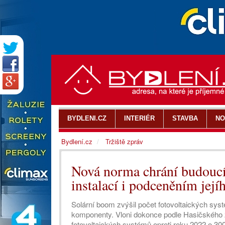
BYDLENI.CZ
INTERIÉR
STAVBA
NO
Bydlení.cz
Tržiště zpráv
Nová norma chrání budoucí
instalací i podceněním jejíh
Solární boom zvýšil počet fotovoltaických syst
komponenty. Vloni dokonce podle Hasičského 
fotovoltaických systémů oproti roku 2022 o 300