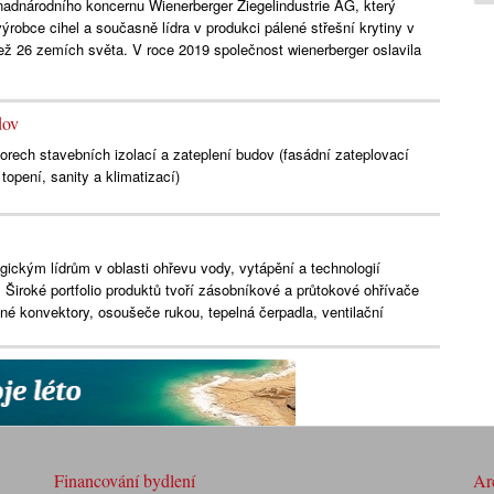
nadnárodního koncernu Wienerberger Ziegelindustrie AG, který
ýrobce cihel a současně lídra v produkci pálené střešní krytiny v
ež 26 zemích světa. V roce 2019 společnost wienerberger oslavila
dov
borech stavebních izolací a zateplení budov (fasádní zateplovací
opení, sanity a klimatizací)
ckým lídrům v oblasti ohřevu vody, vytápění a technologií
. Široké portfolio produktů tvoří zásobníkové a průtokové ohřívače
é konvektory, osoušeče rukou, tepelná čerpadla, ventilační
Financování bydlení
Arc