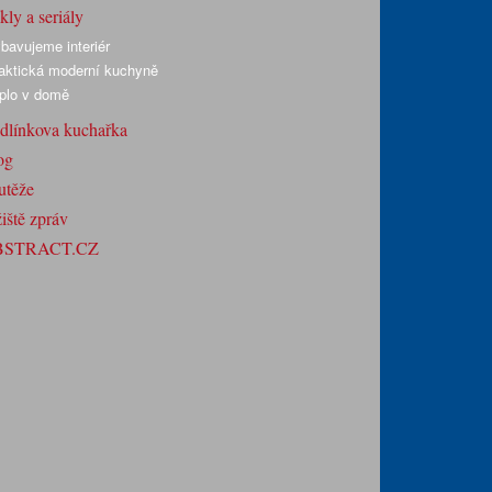
ly a seriály
bavujeme interiér
aktická moderní kuchyně
plo v domě
dlínkova kuchařka
og
utěže
iště zpráv
BSTRACT.CZ