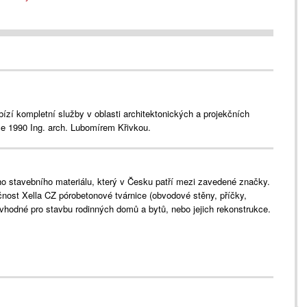
bízí kompletní služby v oblasti architektonických a projekčních
ce 1990 Ing. arch. Lubomírem Křivkou.
ho stavebního materiálu, který v Česku patří mezi zavedené značky.
ost Xella CZ pórobetonové tvárnice (obvodové stěny, příčky,
u vhodné pro stavbu rodinných domů a bytů, nebo jejich rekonstrukce.