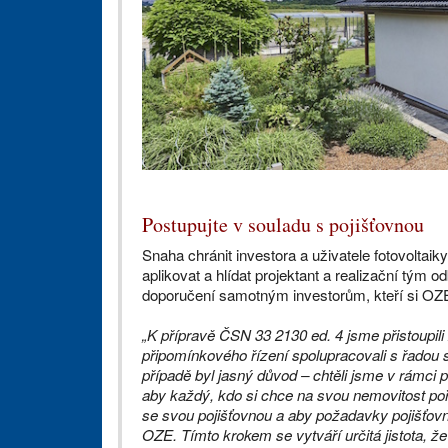
Postupujte v souladu s pojišťovnou
Snaha chránit investora a uživatele fotovoltai
aplikovat a hlídat projektant a realizační tým o
doporučení samotným investorům, kteří si OZE 
„K přípravě ČSN 33 2130 ed. 4 jsme přistoupil
připomínkového řízení spolupracovali s řadou 
případě byl jasný důvod – chtěli jsme v rámci
aby každý, kdo si chce na svou nemovitost poř
se svou pojišťovnou a aby požadavky pojišťo
OZE. Tímto krokem se vytváří určitá jistota, že