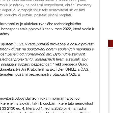
zvyšuje nároky na požární bezpečnost, chrání investory
poručuje zapojit pojistitele nemovitosti už ve fázi
dě poruchy či požáru pojistné plnění proplatí.
ektromobility je ukázkou rychlého technologického
ezesporu stala plynová krize v roce 2022, která vedla k
stémy.
i systémů OZE v řadě případů provázely a dosud provází
atečný důraz na dodržování norem spojených například s
ností panelů od hromosvodů atd. Bylo nutné zakročit,
ednost projektantů i instalačních firem a zajistili, aby
 v souladu s požární bezpečností,“
řekl předseda Úřadu
í zkušebnictví Jiří Kratochvíl na akci Den ÚNMZ a ČAS,
é tématem požární bezpečnosti v otázkách OZE a
emovitosti odpovídal technickým normám a byl co
které je instalován, tak i k osobám, které tuto nemovitost
 33 2130 ed. 4, která od 1. ledna 2025 plně nahradila