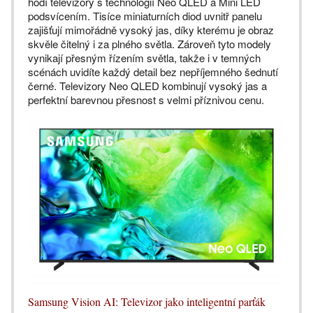
hodí televizory s technologií Neo QLED a Mini LED
podsvícením. Tisíce miniaturních diod uvnitř panelu
zajišťují mimořádně vysoký jas, díky kterému je obraz
skvěle čitelný i za plného světla. Zároveň tyto modely
vynikají přesným řízením světla, takže i v temných
scénách uvidíte každý detail bez nepříjemného šednutí
černé. Televizory Neo QLED kombinují vysoký jas a
perfektní barevnou přesnost s velmi příznivou cenu.
Samsung Vision AI: Televizor jako inteligentní parťák