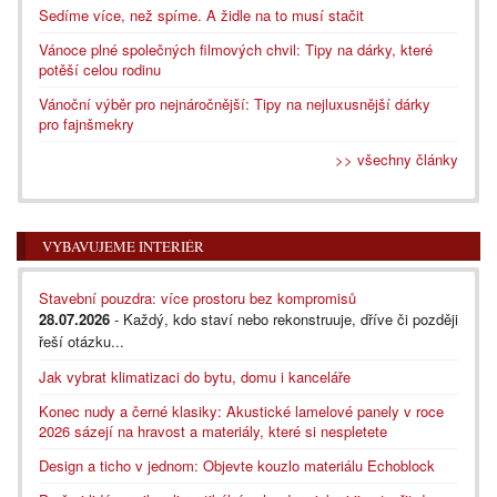
Sedíme více, než spíme. A židle na to musí stačit
Vánoce plné společných filmových chvil: Tipy na dárky, které
potěší celou rodinu
Vánoční výběr pro nejnáročnější: Tipy na nejluxusnější dárky
pro fajnšmekry
>> všechny články
VYBAVUJEME INTERIÉR
Stavební pouzdra: více prostoru bez kompromisů
28.07.2026
- Každý, kdo staví nebo rekonstruuje, dříve či později
řeší otázku...
Jak vybrat klimatizaci do bytu, domu i kanceláře
Konec nudy a černé klasiky: Akustické lamelové panely v roce
2026 sázejí na hravost a materiály, které si nespletete
Design a ticho v jednom: Objevte kouzlo materiálu Echoblock