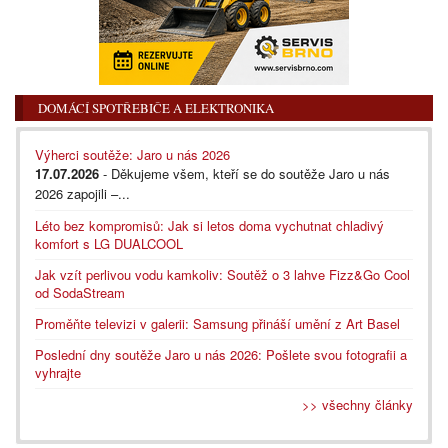
DOMÁCÍ SPOTŘEBIČE A ELEKTRONIKA
Výherci soutěže: Jaro u nás 2026
17.07.2026
- Děkujeme všem, kteří se do soutěže Jaro u nás
2026 zapojili –...
Léto bez kompromisů: Jak si letos doma vychutnat chladivý
komfort s LG DUALCOOL
Jak vzít perlivou vodu kamkoliv: Soutěž o 3 lahve Fizz&Go Cool
od SodaStream
Proměňte televizi v galerii: Samsung přináší umění z Art Basel
Poslední dny soutěže Jaro u nás 2026: Pošlete svou fotografii a
vyhrajte
>> všechny články