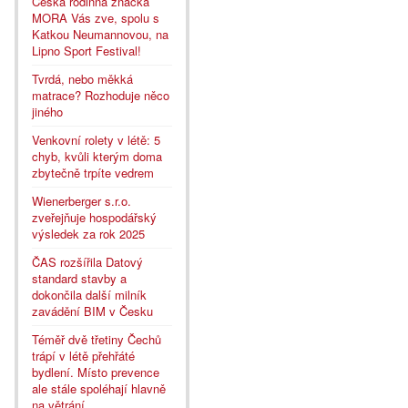
Česká rodinná značka
MORA Vás zve, spolu s
Katkou Neumannovou, na
Lipno Sport Festival!
Tvrdá, nebo měkká
matrace? Rozhoduje něco
jiného
Venkovní rolety v létě: 5
chyb, kvůli kterým doma
zbytečně trpíte vedrem
Wienerberger s.r.o.
zveřejňuje hospodářský
výsledek za rok 2025
ČAS rozšířila Datový
standard stavby a
dokončila další milník
zavádění BIM v Česku
Téměř dvě třetiny Čechů
trápí v létě přehřáté
bydlení. Místo prevence
ale stále spoléhají hlavně
na větrání