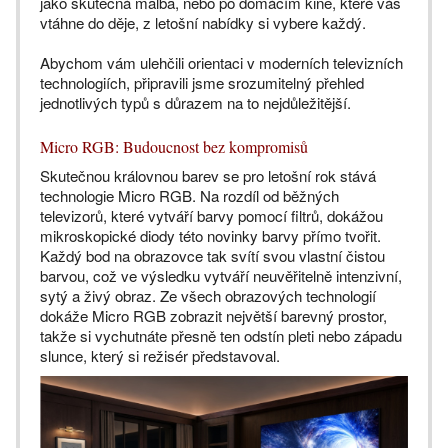
jako skutečná malba, nebo po domácím kině, které vás
vtáhne do děje, z letošní nabídky si vybere každý.
Abychom vám ulehčili orientaci v moderních televizních
technologiích, připravili jsme srozumitelný přehled
jednotlivých typů s důrazem na to nejdůležitější.
Micro RGB: Budoucnost bez kompromisů
Skutečnou královnou barev se pro letošní rok stává
technologie Micro RGB. Na rozdíl od běžných
televizorů, které vytváří barvy pomocí filtrů, dokážou
mikroskopické diody této novinky barvy přímo tvořit.
Každý bod na obrazovce tak svítí svou vlastní čistou
barvou, což ve výsledku vytváří neuvěřitelně intenzivní,
sytý a živý obraz. Ze všech obrazových technologií
dokáže Micro RGB zobrazit největší barevný prostor,
takže si vychutnáte přesně ten odstín pleti nebo západu
slunce, který si režisér představoval.