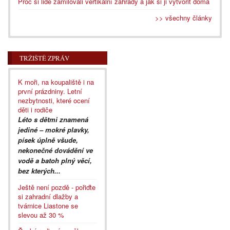
Proč si lidé zamilovali vertikální zahrady a jak si ji vytvořit doma
>> všechny články
TRŽIŠTĚ ZPRÁV
K moři, na koupaliště i na
první prázdniny. Letní
nezbytnosti, které ocení
děti i rodiče
Léto s dětmi znamená
jediné – mokré plavky,
písek úplně všude,
nekonečné dovádění ve
vodě a batoh plný věcí,
bez kterých...
Ještě není pozdě - pořiďte
si zahradní dlažby a
tvárnice Liastone se
slevou až 30 %