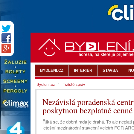
BYDLENI.CZ
INTERIÉR
STAVBA
NO
Bydlení.cz
Tržiště zpráv
Nezávislá poradenská cen
poskytnou bezplatně cenné
Říká se, že dobrá rada je drahá. To ale neplat
letošní mezinárodní stavební veletrh FOR AR