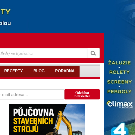
RECEPTY
BLOG
PORADNA
Odebírat
newsletter