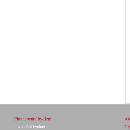
Financování bydlení
Arc
Cyk
Investiční bydlení