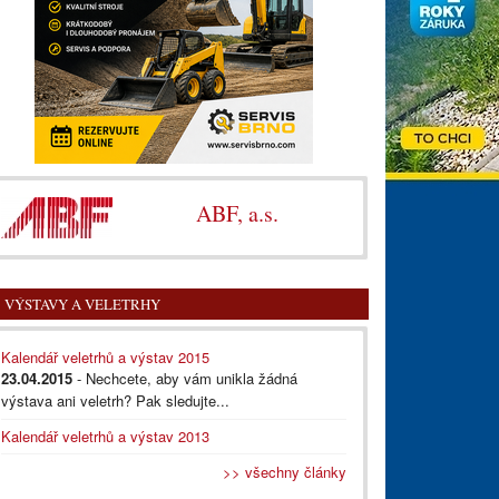
ABF, a.s.
VÝSTAVY A VELETRHY
Kalendář veletrhů a výstav 2015
23.04.2015
- Nechcete, aby vám unikla žádná
výstava ani veletrh? Pak sledujte...
Kalendář veletrhů a výstav 2013
>> všechny články