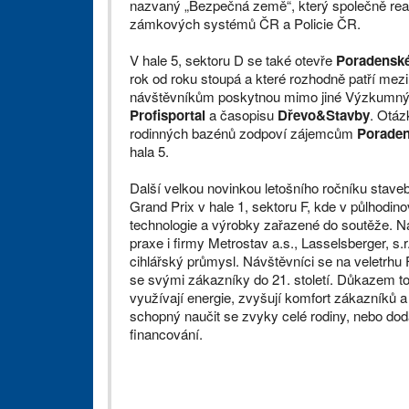
nazvaný „Bezpečná země“, který společně real
zámkových systémů ČR a Policie ČR.
V hale 5, sektoru D se také otevře
Poradenské
rok od roku stoupá a které rozhodně patří mez
návštěvníkům poskytnou mimo jiné Výzkumný a
Profisportal
a časopisu
Dřevo&Stavby
. Otáz
rodinných bazénů zodpoví zájemcům
Poraden
hala 5.
Další velkou novinkou letošního ročníku stave
Grand Prix v hale 1, sektoru F, kde v půlhodin
technologie a výrobky zařazené do soutěže. N
praxe i firmy Metrostav a.s., Lasselsberger, s.r
cihlářský průmysl. Návštěvníci se na veletrh
se svými zákazníky do 21. století. Důkazem toh
využívají energie, zvyšují komfort zákazníků a 
schopný naučit se zvyky celé rodiny, nebo dod
financování.