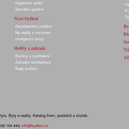
Hypoteční úvěry
Vy
Stavební spoření
Pr
Te
Nové bydlení
By
Developerské projekty
Na reality s rozumem
Bl
Inteligentní domy
So
Hobby a zahrada
Trž
Bazény a zastřešení
A
Zahradní architektura
Rady kutilům
lu. Byty a reality. Katalog firem, produktů a služeb.
 532 154 444
;
info@bydleni.cz