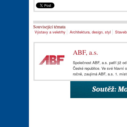
Související témata
Výstavy a veletrhy
Architektura, design, styl
Staveb
ABF, a.s.
Společnost ABF, a.s. patří již o
České republice. Ve své hlavní ob
ročně, zaujímá ABF, a.s. 1. mís