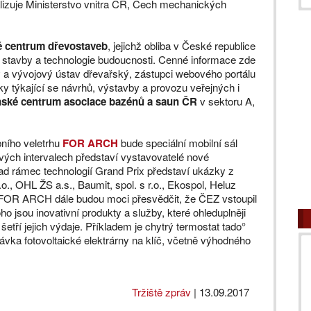
izuje Ministerstvo vnitra ČR, Cech mechanických
 centrum dřevostaveb
, jejichž obliba v České republice
i stavby a technologie budoucnosti. Cenné informace zde
 vývojový ústav dřevařský, zástupci webového portálu
ky týkající se návrhů, výstavby a provozu veřejných i
ské centrum asociace bazénů a saun ČR
v sektoru A,
bního veletrhu
FOR ARCH
bude speciální mobilní sál
ových intervalech představí vystavovatelé nové
ad rámec technologií Grand Prix představí ukázky z
.o., OHL ŽS a.s., Baumit, spol. s r.o., Ekospol, Heluz
u FOR ARCH dále budou moci přesvědčit, že ČEZ vstoupil
o jsou inovativní produkty a služby, které ohleduplněji
šetří jejich výdaje. Příkladem je chytrý termostat tado°
ávka fotovoltaické elektrárny na klíč, včetně výhodného
Tržiště zpráv
|
13.09.2017