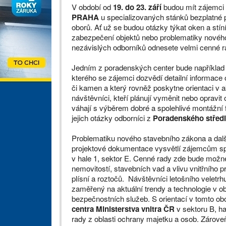
V období od
19. do 23. září
budou mít zájemci
PRAHA
u specializovaných stánků bezplatné p
oborů. Ať už se budou otázky týkat oken a stín
zabezpečení objektů nebo problematiky nového 
nezávislých odborníků odnesete velmi cenné r
Jedním z poradenských center bude například
kterého se zájemci dozvědí detailní informace
či kamen a který rovněž poskytne orientaci v a
návštěvníci, kteří plánují vyměnit nebo opravit 
váhají s výběrem dobré a spolehlivé montážní
jejich otázky odborníci z
Poradenského středis
Problematiku nového stavebního zákona a dalš
projektové dokumentace vysvětlí zájemcům sp
v hale 1, sektor E. Cenné rady zde bude možné
nemovitostí, stavebních vad a vlivu vnitřního p
plísní a roztočů. Návštěvníci letošního veletr
zaměřený na aktuální trendy a technologie v o
bezpečnostních služeb. S orientací v tomto o
centra Ministerstva vnitra ČR
v sektoru B, h
rady z oblasti ochrany majetku a osob. Zárove