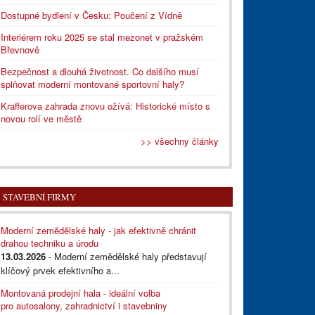
Dostupné bydlení v Česku: Poučení z Vídně
Interiérem roku 2025 se stal mezonet v pražském
Břevnově
Bezpečnost a dlouhá životnost. Co dalšího musí
splňovat moderní montované sportovní haly?
Krafferova zahrada znovu ožívá: Historické místo s
novou rolí ve městě
>> všechny články
STAVEBNÍ FIRMY
Moderní zemědělské haly - jak efektivně chránit
drahou techniku a úrodu
13.03.2026
- Moderní zemědělské haly představují
klíčový prvek efektivního a...
Montovaná prodejní hala - ideální volba
pro autosalony, zahradnictví i stavebniny