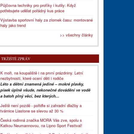
Půjčovna techniky pro profíky i kutily: Když
potřebujete udělat pořádný kus práce
Výstavba sportovní haly za zlomek času: montované
haly jako trend
>> všechny články
TRŽIŠTĚ ZPRÁV
K moři, na koupaliště i na první prázdniny. Letní
nezbytnosti, které ocení děti i rodiče
Léto s dětmi znamená jediné – mokré plavky,
písek úplně všude, nekonečné dovádění ve vodě
a batoh plný věcí, bez kterých...
Ještě není pozdě - pořiďte si zahradní dlažby a
tvárnice Liastone se slevou až 30 %
Česká rodinná značka MORA Vás zve, spolu s
Katkou Neumannovou, na Lipno Sport Festival!