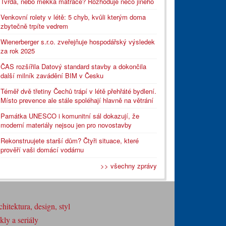
Tvrdá, nebo měkká matrace? Rozhoduje něco jiného
Venkovní rolety v létě: 5 chyb, kvůli kterým doma
zbytečně trpíte vedrem
Wienerberger s.r.o. zveřejňuje hospodářský výsledek
za rok 2025
ČAS rozšířila Datový standard stavby a dokončila
další milník zavádění BIM v Česku
Téměř dvě třetiny Čechů trápí v létě přehřáté bydlení.
Místo prevence ale stále spoléhají hlavně na větrání
Památka UNESCO i komunitní sál dokazují, že
moderní materiály nejsou jen pro novostavby
Rekonstruujete starší dům? Čtyři situace, které
prověří vaši domácí vodárnu
>> všechny zprávy
hitektura, design, styl
ly a seriály