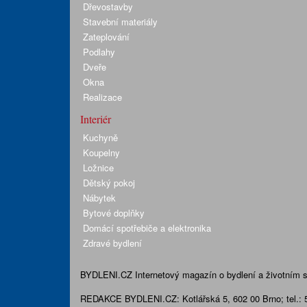
Dřevostavby
Stavební materiály
Zateplování
Podlahy
Dveře
Okna
Realizace
Interiér
Kuchyně
Koupelny
Ložnice
Dětský pokoj
Nábytek
Bytové doplňky
Domácí spotřebiče a elektronika
Zdravé bydlení
BYDLENI.CZ
Internetový magazín o bydlení a životním sty
REDAKCE BYDLENI.CZ:
Kotlářská 5, 602 00 Brno;
tel.: