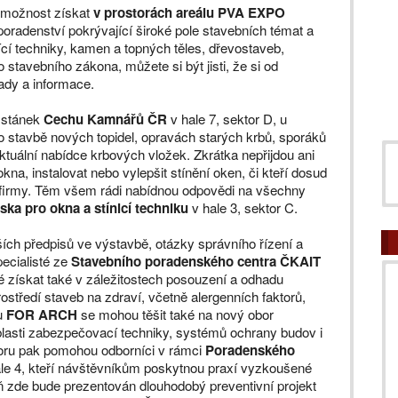
 možnost získat
v prostorách areálu PVA EXPO
oradenství pokrývající široké pole stavebních témat a
ící techniky, kamen a topných těles, dřevostaveb,
stavebního zákona, můžete si být jisti, že si od
ady a informace.
 stánek
Cechu Kamnářů ČR
v hale 7, sektor D, u
 o stavbě nových topidel, opravách starých krbů, sporáků
ktuální nabídce krbových vložek. Zkrátka nepřijdou ani
okna, instalovat nebo vylepšit stínění oken, či kteří dosud
 firmy. Těm všem rádi nabídnou odpovědi na všechny
ka pro okna a stínicí techniku
v hale 3, sektor C.
ích předpisů ve výstavbě, otázky správního řízení a
ecialisté ze
Stavebního poradenského centra ČKAIT
 získat také v záležitostech posouzení a odhadu
rostředí staveb na zdraví, včetně alergenních faktorů,
hu
FOR ARCH
se mohou těšit také na nový obor
blasti zabezpečovací techniky, systémů ochrany budov i
boru pak pomohou odborníci v rámci
Poradenského
ale 4, kteří návštěvníkům poskytnou praxí vyzkoušené
ň zde bude prezentován dlouhodobý preventivní projekt