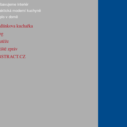
bavujeme interiér
aktická moderní kuchyně
plo v domě
dlínkova kuchařka
og
utěže
iště zpráv
BSTRACT.CZ