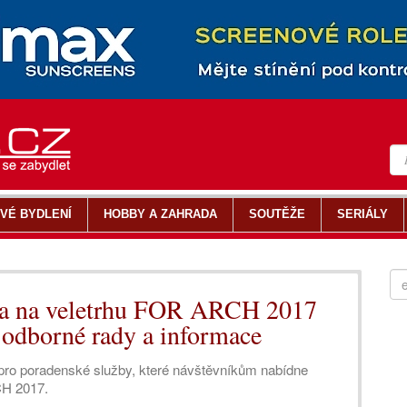
VÉ BYDLENÍ
HOBBY A ZAHRADA
SOUTĚŽE
SERIÁLY
tra na veletrhu FOR ARCH 2017
 odborné rady a informace
í pro poradenské služby, které návštěvníkům nabídne
CH 2017.