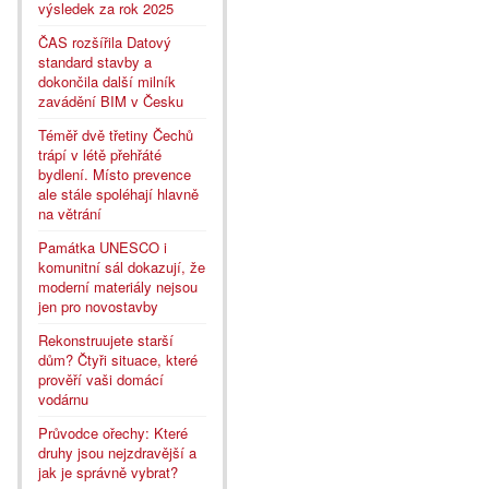
výsledek za rok 2025
ČAS rozšířila Datový
standard stavby a
dokončila další milník
zavádění BIM v Česku
Téměř dvě třetiny Čechů
trápí v létě přehřáté
bydlení. Místo prevence
ale stále spoléhají hlavně
na větrání
Památka UNESCO i
komunitní sál dokazují, že
moderní materiály nejsou
jen pro novostavby
Rekonstruujete starší
dům? Čtyři situace, které
prověří vaši domácí
vodárnu
Průvodce ořechy: Které
druhy jsou nejzdravější a
jak je správně vybrat?