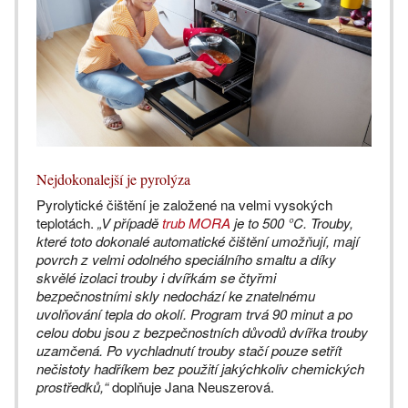
Nejdokonalejší je pyrolýza
Pyrolytické čištění je založené na velmi vysokých
teplotách.
„V případě
trub MORA
je to 500 °C. Trouby,
které toto dokonalé automatické čištění umožňují, mají
povrch z velmi odolného speciálního smaltu a díky
skvělé izolaci trouby i dvířkám se čtyřmi
bezpečnostními skly nedochází ke znatelnému
uvolňování tepla do okolí. Program trvá 90 minut a po
celou dobu jsou z bezpečnostních důvodů dvířka trouby
uzamčená. Po vychladnutí trouby stačí pouze setřít
nečistoty hadříkem bez použití jakýchkoliv chemických
prostředků,“
doplňuje Jana Neuszerová.