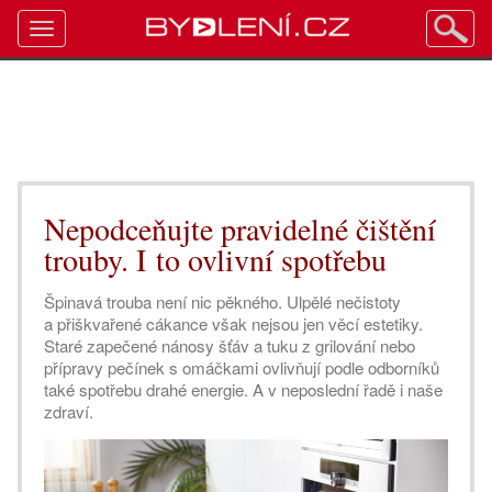
Toggle
navigation
Nepodceňujte pravidelné čištění
trouby. I to ovlivní spotřebu
Špinavá trouba není nic pěkného. Ulpělé nečistoty
a přiškvařené cákance však nejsou jen věcí estetiky.
Staré zapečené nánosy šťáv a tuku z grilování nebo
přípravy pečínek s omáčkami ovlivňují podle odborníků
také spotřebu drahé energie. A v neposlední řadě i naše
zdraví.