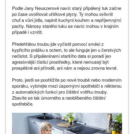
Podle Jany Neuszerové navíc starý připálený tuk začne
po čase uvolňovat uhlíkové plyny. Ty mohou ovlivnit
chuť a vůni jídla, naplnit kuchyni kouřem a nepříjemnými
pachy. Nánosy starého tuku se navíc mohou v krajním
případě i vznítit.
Předehřátou troubu jde vyčistit pomocí směsi z
kypřicího prášku s octem, to ale funguje jen u čerstvých
nečistot. S připáleninami staršího data si poradí jen
agresivnější čisticí prostředky, které nemusejí být
prospěšné ani přírodě, ani nám a nejsou zrovna levné.
Proto, jestli se poohlížíte po nové troubě nebo moderním
sporáku, vybírejte mezi úspornými spotřebiči s některou
z automatických funkcí pro čištění vnitřku trouby.
Zbavíte se tak úmorného a neoblíbeného čištění
spotřebiče.