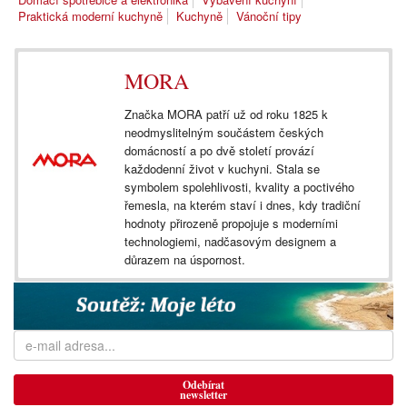
Praktická moderní kuchyně
Kuchyně
Vánoční tipy
MORA
Značka MORA patří už od roku 1825 k
neodmyslitelným součástem českých
domácností a po dvě století provází
každodenní život v kuchyni. Stala se
symbolem spolehlivosti, kvality a poctivého
řemesla, na kterém staví i dnes, kdy tradiční
hodnoty přirozeně propojuje s moderními
technologiemi, nadčasovým designem a
důrazem na úspornost.
Odebírat
newsletter