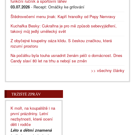
funkční ručník a sportovní láhev
03.07.2026
- Recept: Omáčky ke grilování
Štědrovečerní menu jinak: Kapří hranolky od Pepy Nemravy
Kuchařka Besky: Cukrařina je pro mě způsob sebevyjádření,
takový můj jedlý umělecký svět
Z obyčejné koupelny oáza klidu. S českou značkou, která
rozumí prostoru
Na počátku byla touha usnadnit ženám péči o domácnost. Dnes
Candy slaví 80 let na trhu a nebojí se změn
>> všechny články
TRŽIŠTĚ ZPRÁV
K moři, na koupaliště i na
první prázdniny. Letní
nezbytnosti, které ocení
děti i rodiče
Léto s dětmi znamená