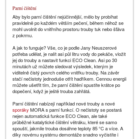
Parní čištění
Aby bylo parní čištění nejúčinnější, mělo by probíhat
pravidelně po každém větším pečení, během něhož se
mohl uvolnit do vnitřního prostoru trouby tuk nebo šťáva
z pokrmu.
A jak to funguje? Vše, co je podle Jany Neuszerové
potřeba udělat, je nalít asi půl litru vody do pekáče, vložit
jej do trouby a nastavit funkci ECO Clean. Asi po 30
minutách už můžete sledovat výsledek, kterým je
viditelně čistý povrch celého vnitřku trouby. Na závěr
stačí nečistoty jednoduše otřít hadříkem. Cennou energii
můžete ušetřit tím, že parní čištění spustíte krátce po
dopečení, když je ještě trouba zahřátá.
Parní čištění nabízejí například nové trouby a nové
sporáky
MORA s parní funkcí. O nečistoty se postará
nejen automatická funkce ECO Clean, ale také
průběžné katalytické čištění větráku, které se samo
spouští, jakmile trouba dosáhne teploty 85 °C a více. A
díky novému systému demontáže snadno vyčistíte i