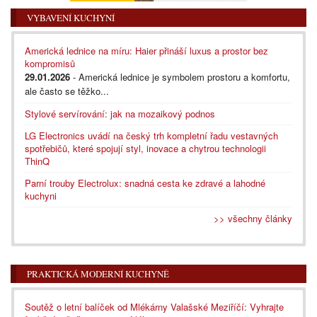
VYBAVENÍ KUCHYNÍ
Americká lednice na míru: Haier přináší luxus a prostor bez
kompromisů
29.01.2026
- Americká lednice je symbolem prostoru a komfortu,
ale často se těžko...
Stylové servírování: jak na mozaikový podnos
LG Electronics uvádí na český trh kompletní řadu vestavných
spotřebičů, které spojují styl, inovace a chytrou technologii
ThinQ
Parní trouby Electrolux: snadná cesta ke zdravé a lahodné
kuchyni
>> všechny články
PRAKTICKÁ MODERNÍ KUCHYNĚ
Soutěž o letní balíček od Mlékárny Valašské Meziříčí: Vyhrajte