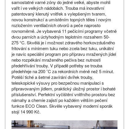
samostatné varné zóny do jedné velké, abyste mohli
vařit i ve velkých nádobách. Trouba má inovativní
patentovaný klenutý vnitřek s vylepšeným tvarem,
novou konstrukcí a umístěním topných těles i novým
rozložením ventilačních otvorů a peče naprosto
rovnoměrně. Je vybavená 11 pečicími programy včetně
dvou parních a úctyhodným teplotním rozsahem 50-
275 °C. Skvělá je i možnost zdravého horkovzdušného
fritování s minimem tuku nebo zcela bez tuku, unikátní
je navíc speciální program pro přípravu mražených jídel
nebo rozpékání mraženého pečiva bez nutnosti
předehřívání trouby. V případě potřeby se trouba
předehřeje na 200 ˚C za rekordních méně než 5 minut.
Potěší tiché a šetrné zavírání dvířek trouby,
teleskopické výsuvy pro bezpečnou manipulaci s
připravovaným jídlem, praktický úložný prostor i bohaté
příslušenství. Perfektní vyčištění vnitřního prostoru bez
námahy a chemie zajistí po každém větším pečení
funkce ECO Clean. Skvěle vybavený moderní sporák
stojí 14 990 Kč.