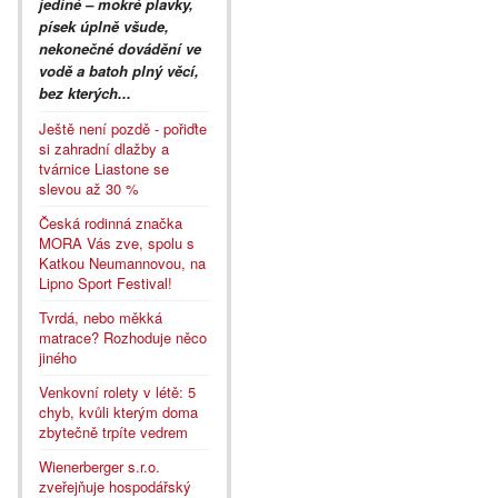
jediné – mokré plavky,
písek úplně všude,
nekonečné dovádění ve
vodě a batoh plný věcí,
bez kterých...
Ještě není pozdě - pořiďte
si zahradní dlažby a
tvárnice Liastone se
slevou až 30 %
Česká rodinná značka
MORA Vás zve, spolu s
Katkou Neumannovou, na
Lipno Sport Festival!
Tvrdá, nebo měkká
matrace? Rozhoduje něco
jiného
Venkovní rolety v létě: 5
chyb, kvůli kterým doma
zbytečně trpíte vedrem
Wienerberger s.r.o.
zveřejňuje hospodářský