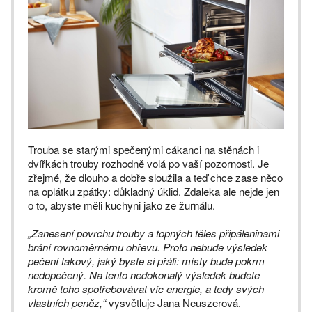
Trouba se starými spečenými cákanci na stěnách i
dvířkách trouby rozhodně volá po vaší pozornosti. Je
zřejmé, že dlouho a dobře sloužila a teď chce zase něco
na oplátku zpátky: důkladný úklid. Zdaleka ale nejde jen
o to, abyste měli kuchyni jako ze žurnálu.
„Zanesení povrchu trouby a topných těles připáleninami
brání rovnoměrnému ohřevu. Proto nebude výsledek
pečení takový, jaký byste si přáli: místy bude pokrm
nedopečený. Na tento nedokonalý výsledek budete
kromě toho spotřebovávat víc energie, a tedy svých
vlastních peněz,“
vysvětluje Jana Neuszerová.