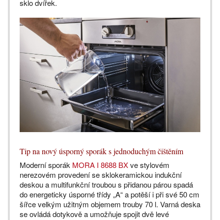
sklo dvířek.
Tip na nový úsporný sporák s jednoduchým čištěním
Moderní sporák
MORA I 8688 BX
ve stylovém
nerezovém provedení se sklokeramickou indukční
deskou a multifunkční troubou s přidanou párou spadá
do energeticky úsporné třídy „A“ a potěší i při své 50 cm
šířce velkým užitným objemem trouby 70 l. Varná deska
se ovládá dotykově a umožňuje spojit dvě levé