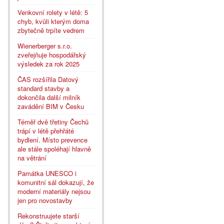
Venkovní rolety v létě: 5
chyb, kvůli kterým doma
zbytečně trpíte vedrem
Wienerberger s.r.o.
zveřejňuje hospodářský
výsledek za rok 2025
ČAS rozšířila Datový
standard stavby a
dokončila další milník
zavádění BIM v Česku
Téměř dvě třetiny Čechů
trápí v létě přehřáté
bydlení. Místo prevence
ale stále spoléhají hlavně
na větrání
Památka UNESCO i
komunitní sál dokazují, že
moderní materiály nejsou
jen pro novostavby
Rekonstruujete starší