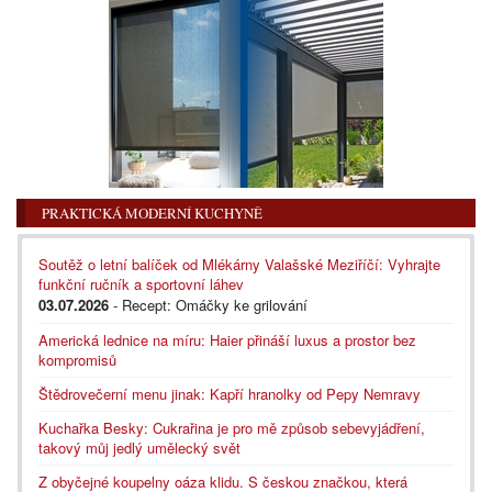
PRAKTICKÁ MODERNÍ KUCHYNĚ
Soutěž o letní balíček od Mlékárny Valašské Meziříčí: Vyhrajte
funkční ručník a sportovní láhev
03.07.2026
- Recept: Omáčky ke grilování
Americká lednice na míru: Haier přináší luxus a prostor bez
kompromisů
Štědrovečerní menu jinak: Kapří hranolky od Pepy Nemravy
Kuchařka Besky: Cukrařina je pro mě způsob sebevyjádření,
takový můj jedlý umělecký svět
Z obyčejné koupelny oáza klidu. S českou značkou, která