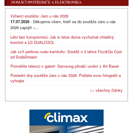
DOMÁCÍ SPOTŘEBIČE A ELEKTRONIKA
Výherci soutěže: Jaro u nás 2026
17.07.2026
- Děkujeme všem, kteří se do soutěže Jaro u nás
2026 zapojili –...
Léto bez kompromisů: Jak si letos doma vychutnat chladivý
komfort s LG DUALCOOL
Jak vzít perlivou vodu kamkoliv: Soutěž o 3 lahve Fizz&Go Cool
od SodaStream
Proměňte televizi v galerii: Samsung přináší umění z Art Basel
Poslední dny soutěže Jaro u nás 2026: Pošlete svou fotografii a
vyhrajte
>> všechny články