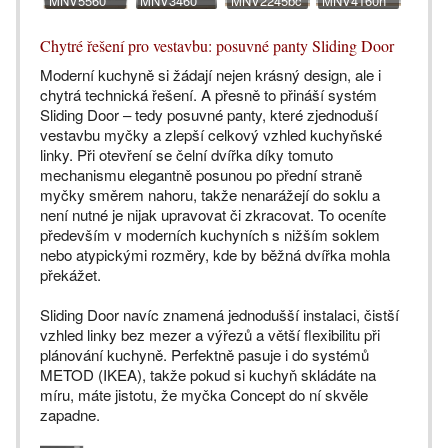
MNV5560
MNV3460
MNV2245bc
MNV4160n
Chytré řešení pro vestavbu: posuvné panty Sliding Door
Moderní kuchyně si žádají nejen krásný design, ale i
chytrá technická řešení. A přesně to přináší systém
Sliding Door – tedy posuvné panty, které zjednoduší
vestavbu myčky a zlepší celkový vzhled kuchyňské
linky. Při otevření se čelní dvířka díky tomuto
mechanismu elegantně posunou po přední straně
myčky směrem nahoru, takže nenarážejí do soklu a
není nutné je nijak upravovat či zkracovat. To oceníte
především v moderních kuchyních s nižším soklem
nebo atypickými rozměry, kde by běžná dvířka mohla
překážet.
Sliding Door navíc znamená jednodušší instalaci, čistší
vzhled linky bez mezer a výřezů a větší flexibilitu při
plánování kuchyně. Perfektně pasuje i do systémů
METOD (IKEA), takže pokud si kuchyň skládáte na
míru, máte jistotu, že myčka Concept do ní skvěle
zapadne.