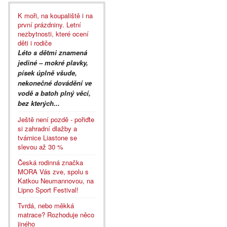
K moři, na koupaliště i na
první prázdniny. Letní
nezbytnosti, které ocení
děti i rodiče
Léto s dětmi znamená
jediné – mokré plavky,
písek úplně všude,
nekonečné dovádění ve
vodě a batoh plný věcí,
bez kterých...
Ještě není pozdě - pořiďte
si zahradní dlažby a
tvárnice Liastone se
slevou až 30 %
Česká rodinná značka
MORA Vás zve, spolu s
Katkou Neumannovou, na
Lipno Sport Festival!
Tvrdá, nebo měkká
matrace? Rozhoduje něco
jiného