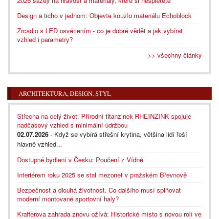
2026 sázejí na hravost a materiály, které si nespletete
Design a ticho v jednom: Objevte kouzlo materiálu Echoblock
Zrcadlo s LED osvětlením - co je dobré vědět a jak vybírat
vzhled i parametry?
>> všechny články
ARCHITEKTURA, DESIGN, STYL
Střecha na celý život: Přírodní titanzinek RHEINZINK spojuje
nadčasový vzhled s minimální údržbou
02.07.2026
- Když se vybírá střešní krytina, většina lidí řeší
hlavně vzhled...
Dostupné bydlení v Česku: Poučení z Vídně
Interiérem roku 2025 se stal mezonet v pražském Břevnově
Bezpečnost a dlouhá životnost. Co dalšího musí splňovat
moderní montované sportovní haly?
Krafferova zahrada znovu ožívá: Historické místo s novou rolí ve