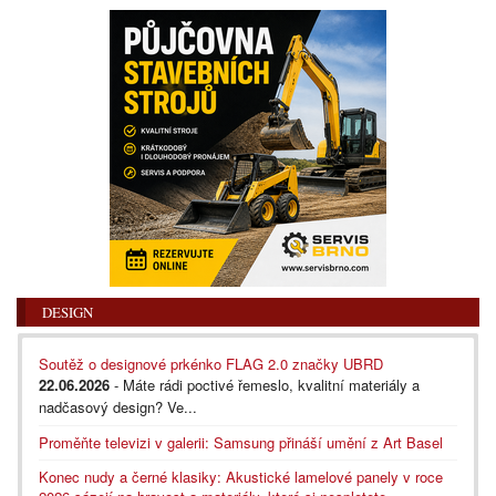
DESIGN
Soutěž o designové prkénko FLAG 2.0 značky UBRD
22.06.2026
- Máte rádi poctivé řemeslo, kvalitní materiály a
nadčasový design? Ve...
Proměňte televizi v galerii: Samsung přináší umění z Art Basel
Konec nudy a černé klasiky: Akustické lamelové panely v roce