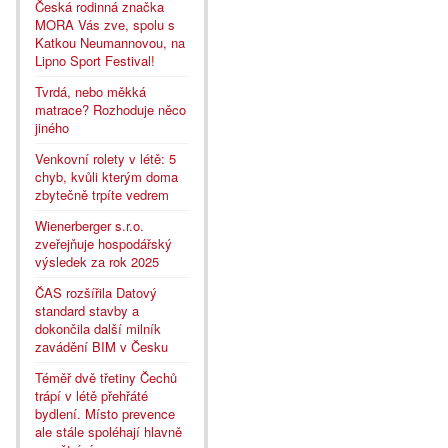
Česká rodinná značka
MORA Vás zve, spolu s
Katkou Neumannovou, na
Lipno Sport Festival!
Tvrdá, nebo měkká
matrace? Rozhoduje něco
jiného
Venkovní rolety v létě: 5
chyb, kvůli kterým doma
zbytečně trpíte vedrem
Wienerberger s.r.o.
zveřejňuje hospodářský
výsledek za rok 2025
ČAS rozšířila Datový
standard stavby a
dokončila další milník
zavádění BIM v Česku
Téměř dvě třetiny Čechů
trápí v létě přehřáté
bydlení. Místo prevence
ale stále spoléhají hlavně