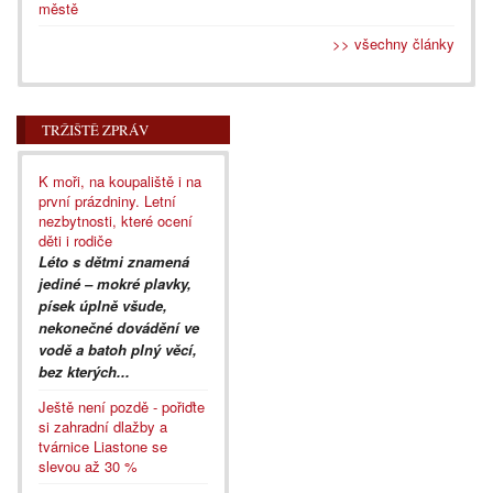
městě
>> všechny články
TRŽIŠTĚ ZPRÁV
K moři, na koupaliště i na
první prázdniny. Letní
nezbytnosti, které ocení
děti i rodiče
Léto s dětmi znamená
jediné – mokré plavky,
písek úplně všude,
nekonečné dovádění ve
vodě a batoh plný věcí,
bez kterých...
Ještě není pozdě - pořiďte
si zahradní dlažby a
tvárnice Liastone se
slevou až 30 %