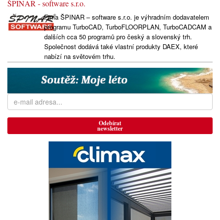
ŠPINAR - software s.r.o.
Fima ŠPINAR – software s.r.o. je výhradním dodavatelem
programu TurboCAD, TurboFLOORPLAN, TurboCADCAM a
dalších cca 50 programů pro český a slovenský trh.
Společnost dodává také vlastní produkty DAEX, které
nabízí na světovém trhu.
Odebírat
newsletter