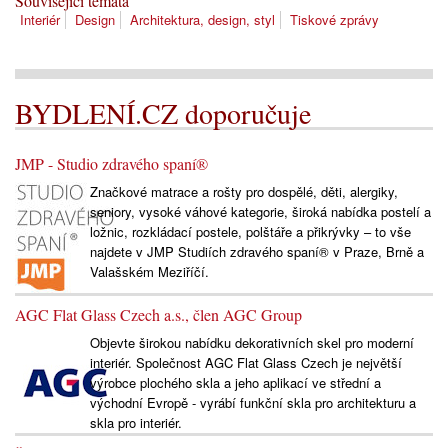
Související témata
Interiér
Design
Architektura, design, styl
Tiskové zprávy
BYDLENÍ.CZ doporučuje
JMP - Studio zdravého spaní®
Značkové matrace a rošty pro dospělé, děti, alergiky,
seniory, vysoké váhové kategorie, široká nabídka postelí a
ložnic, rozkládací postele, polštáře a přikrývky – to vše
najdete v JMP Studiích zdravého spaní® v Praze, Brně a
Valašském Meziříčí.
AGC Flat Glass Czech a.s., člen AGC Group
Objevte širokou nabídku dekorativních skel pro moderní
interiér. Společnost AGC Flat Glass Czech je největší
výrobce plochého skla a jeho aplikací ve střední a
východní Evropě - vyrábí funkční skla pro architekturu a
skla pro interiér.