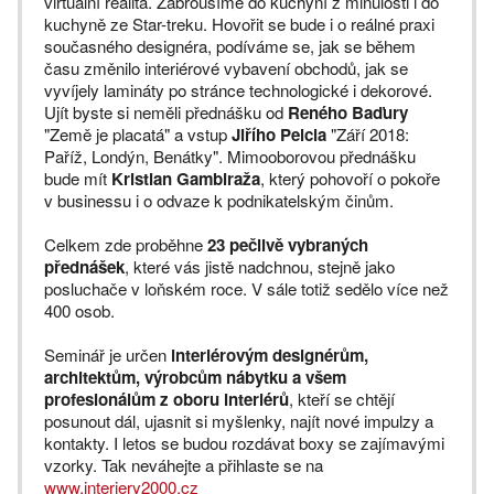
virtuální realita. Zabrousíme do kuchyní z minulosti i do
kuchyně ze Star-treku. Hovořit se bude i o reálné praxi
současného designéra, podíváme se, jak se během
času změnilo interiérové vybavení obchodů, jak se
vyvíjely lamináty po stránce technologické i dekorové.
Ujít byste si neměli přednášku od
Reného Baďury
"Země je placatá" a vstup
Jiřího Pelcla
"Září 2018:
Paříž, Londýn, Benátky". Mimooborovou přednášku
bude mít
Kristian Gambiraža
, který pohovoří o pokoře
v businessu i o odvaze k podnikatelským činům.
Celkem zde proběhne
23 pečlivě vybraných
přednášek
, které vás jistě nadchnou, stejně jako
posluchače v loňském roce. V sále totiž sedělo více než
400 osob.
Seminář je určen
interiérovým designérům,
architektům, výrobcům nábytku a všem
profesionálům z oboru interiérů
, kteří se chtějí
posunout dál, ujasnit si myšlenky, najít nové impulzy a
kontakty. I letos se budou rozdávat boxy se zajímavými
vzorky. Tak neváhejte a přihlaste se na
www.interiery2000.cz