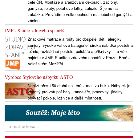
celé ČR. Montáže a aranžování dekorací, záclony,
garnýže, rolety, potahové látky, žaluzie. Šijeme na
zakázku. Provádíme velkoobchod a maloobchod garnýží a
záclon.
JMP - Studio zdravého spaní®
Značkové matrace a rošty pro dospělé, děti, alergiky,
seniory, vysoké váhové kategorie, široká nabídka postelí a
ložnic, rozkládací postele, polštáře a přikrývky – to vše
najdete v JMP Studiích zdravého spaní® v Praze, Brně a
Valašském Meziříčí.
Výrobce Stylového nábytku ASTO
Nabízí přes 150 druhů solitérů z masivu buku. Nábytek je
vhodný pro vstupní haly, kanceláře, pracovny, jídelny,
obývací pokoje, ložnice a další místnosti.