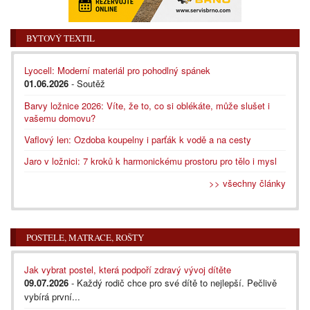
BYTOVÝ TEXTIL
Lyocell: Moderní materiál pro pohodlný spánek
01.06.2026
- Soutěž
Barvy ložnice 2026: Víte, že to, co si oblékáte, může slušet i
vašemu domovu?
Vaflový len: Ozdoba koupelny i parťák k vodě a na cesty
Jaro v ložnici: 7 kroků k harmonickému prostoru pro tělo i mysl
>> všechny články
POSTELE, MATRACE, ROŠTY
Jak vybrat postel, která podpoří zdravý vývoj dítěte
09.07.2026
- Každý rodič chce pro své dítě to nejlepší. Pečlivě
vybírá první...