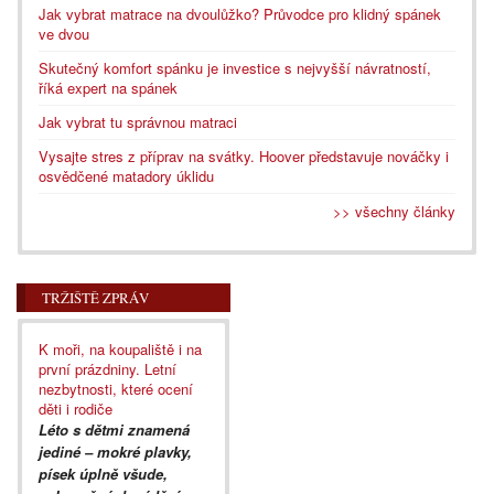
Jak vybrat matrace na dvoulůžko? Průvodce pro klidný spánek
ve dvou
Skutečný komfort spánku je investice s nejvyšší návratností,
říká expert na spánek
Jak vybrat tu správnou matraci
Vysajte stres z příprav na svátky. Hoover představuje nováčky i
osvědčené matadory úklidu
>> všechny články
TRŽIŠTĚ ZPRÁV
K moři, na koupaliště i na
první prázdniny. Letní
nezbytnosti, které ocení
děti i rodiče
Léto s dětmi znamená
jediné – mokré plavky,
písek úplně všude,