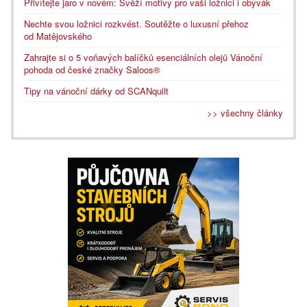
Přivítejte jaro v novém: Svěží motivy pro vaši ložnici i obývák
Nechte svou ložnici rozkvést. Soutěžte o luxusní přehoz
od Matějovského
Zahrajte si o 5 voňavých balíčků esenciálních olejů Vánoční
pohoda od české značky Saloos®
Tipy na vánoční dárky od SCANquilt
>> všechny články