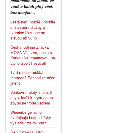
nekonečné dovádění ve
vodě a batoh plný věcí,
bez kterých...
Ještě není pozdě - pořiďte
si zahradní dlažby a
tvárnice Liastone se
slevou až 30 %
Česká rodinná značka
MORA Vás zve, spolu s
Katkou Neumannovou, na
Lipno Sport Festival!
Tvrdá, nebo měkká
matrace? Rozhoduje něco
jiného
Venkovní rolety v létě: 5
chyb, kvůli kterým doma
zbytečně trpíte vedrem
Wienerberger s.r.o.
zveřejňuje hospodářský
výsledek za rok 2025
ČAS rozšířila Datový