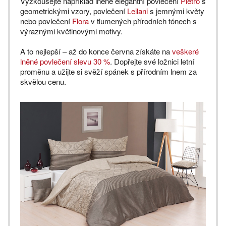
Vyzkoušejte například lněné elegantní povlečení
Pietro
s
geometrickými vzory, povlečení
Leilani
s jemnými květy
nebo povlečení
Flora
v tlumených přírodních tónech s
výraznými květinovými motivy.
A to nejlepší – až do konce června získáte na
veškeré
lněné povlečení slevu 30 %
. Dopřejte své ložnici letní
proměnu a užijte si svěží spánek s přírodním lnem za
skvělou cenu.