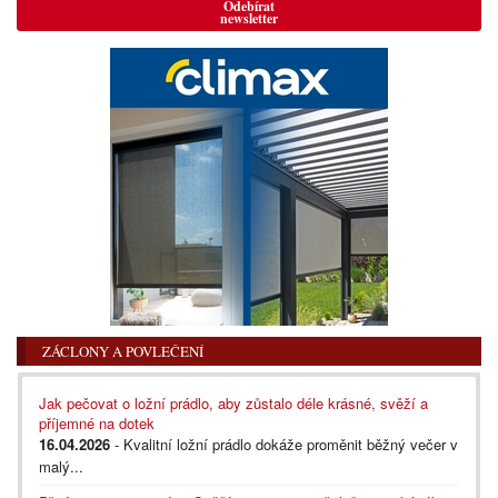
Odebírat
newsletter
ZÁCLONY A POVLEČENÍ
Jak pečovat o ložní prádlo, aby zůstalo déle krásné, svěží a
příjemné na dotek
16.04.2026
- Kvalitní ložní prádlo dokáže proměnit běžný večer v
malý...