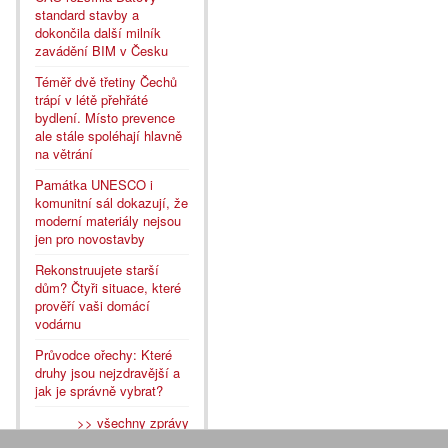
standard stavby a
dokončila další milník
zavádění BIM v Česku
Téměř dvě třetiny Čechů
trápí v létě přehřáté
bydlení. Místo prevence
ale stále spoléhají hlavně
na větrání
Památka UNESCO i
komunitní sál dokazují, že
moderní materiály nejsou
jen pro novostavby
Rekonstruujete starší
dům? Čtyři situace, které
prověří vaši domácí
vodárnu
Průvodce ořechy: Které
druhy jsou nejzdravější a
jak je správně vybrat?
>> všechny zprávy