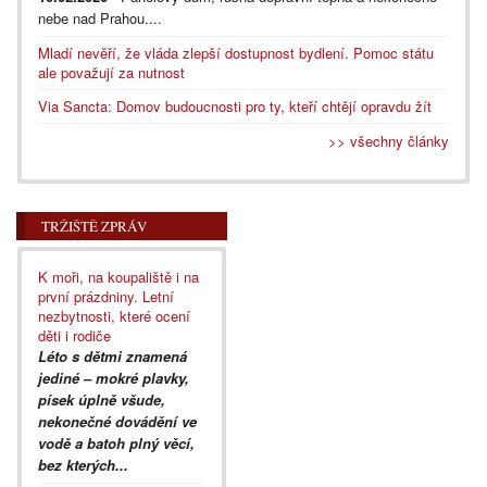
nebe nad Prahou....
Mladí nevěří, že vláda zlepší dostupnost bydlení. Pomoc státu
ale považují za nutnost
Via Sancta: Domov budoucnosti pro ty, kteří chtějí opravdu žít
>> všechny články
TRŽIŠTĚ ZPRÁV
K moři, na koupaliště i na
první prázdniny. Letní
nezbytnosti, které ocení
děti i rodiče
Léto s dětmi znamená
jediné – mokré plavky,
písek úplně všude,
nekonečné dovádění ve
vodě a batoh plný věcí,
bez kterých...