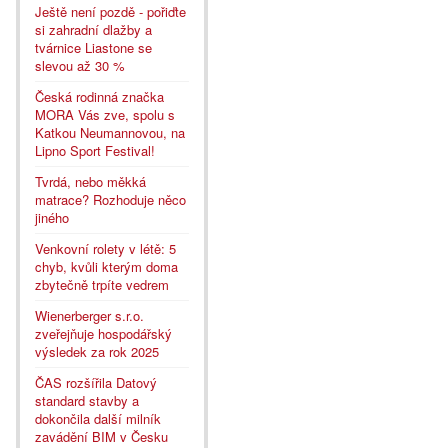
Ještě není pozdě - pořiďte
si zahradní dlažby a
tvárnice Liastone se
slevou až 30 %
Česká rodinná značka
MORA Vás zve, spolu s
Katkou Neumannovou, na
Lipno Sport Festival!
Tvrdá, nebo měkká
matrace? Rozhoduje něco
jiného
Venkovní rolety v létě: 5
chyb, kvůli kterým doma
zbytečně trpíte vedrem
Wienerberger s.r.o.
zveřejňuje hospodářský
výsledek za rok 2025
ČAS rozšířila Datový
standard stavby a
dokončila další milník
zavádění BIM v Česku