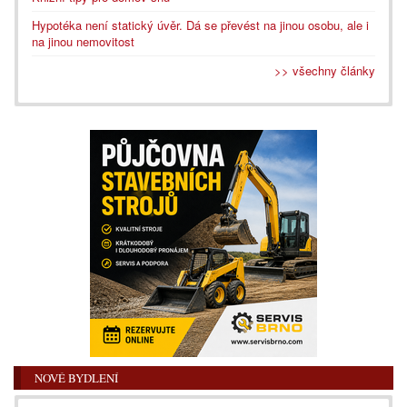
Hypotéka není statický úvěr. Dá se převést na jinou osobu, ale i
na jinou nemovitost
>> všechny články
NOVÉ BYDLENÍ