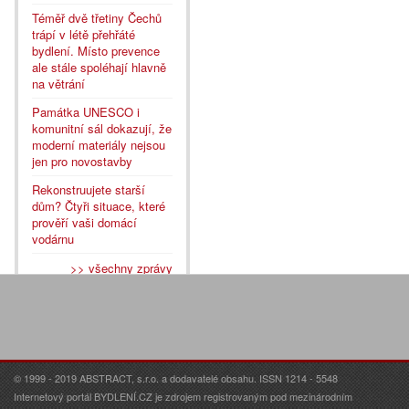
Téměř dvě třetiny Čechů
trápí v létě přehřáté
bydlení. Místo prevence
ale stále spoléhají hlavně
na větrání
Památka UNESCO i
komunitní sál dokazují, že
moderní materiály nejsou
jen pro novostavby
Rekonstruujete starší
dům? Čtyři situace, které
prověří vaši domácí
vodárnu
>> všechny zprávy
© 1999 - 2019 ABSTRACT, s.r.o. a dodavatelé obsahu. ISSN 1214 - 5548
Internetový portál BYDLENÍ.CZ je zdrojem registrovaným pod mezinárodním