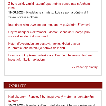
Z bytu 2+kk vznikl luxusní apartmán s vanou nad střechami
Brna
19.06.2026
- Představte si místo, kde se po náročném dni
zavřou dveře a okolní...
Interiérem roku 2025 se stal mezonet v pražském Břevnově
Chytré nabíjení elektromobilu doma: Schneider Charge jako
součást moderní domácnosti
Nejen dřevostavbu lze postavit rychle. Hrubá stavba
z keramického betonu je hotová do 2 dnů
Domov s rukopisem profesionála: Proč je interiérový designér
investicí, nikoliv nákladem
>> všechny články
NOVÉ BYTY
Nad obzorem: Panelový byt inspirovaný mořem a jachtařským
světem
10.02.2026
- Panelový dům, rušná dopravní tepna a nekonečné