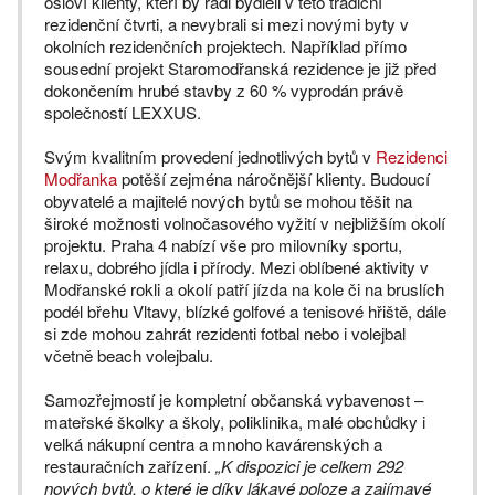
osloví klienty, kteří by rádi bydleli v této tradiční
rezidenční čtvrti, a nevybrali si mezi novými byty v
okolních rezidenčních projektech. Například přímo
sousední projekt Staromodřanská rezidence je již před
dokončením hrubé stavby z 60 % vyprodán právě
společností LEXXUS.
Svým kvalitním provedení jednotlivých bytů v
Rezidenci
Modřanka
potěší zejména náročnější klienty. Budoucí
obyvatelé a majitelé nových bytů se mohou těšit na
široké možnosti volnočasového vyžití v nejbližším okolí
projektu. Praha 4 nabízí vše pro milovníky sportu,
relaxu, dobrého jídla i přírody. Mezi oblíbené aktivity v
Modřanské rokli a okolí patří jízda na kole či na bruslích
podél břehu Vltavy, blízké golfové a tenisové hřiště, dále
si zde mohou zahrát rezidenti fotbal nebo i volejbal
včetně beach volejbalu.
Samozřejmostí je kompletní občanská vybavenost –
mateřské školky a školy, poliklinika, malé obchůdky i
velká nákupní centra a mnoho kavárenských a
restauračních zařízení.
„K dispozici je celkem 292
nových bytů, o které je díky lákavé poloze a zajímavé