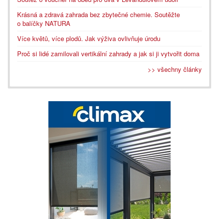
Krásná a zdravá zahrada bez zbytečné chemie. Soutěžte
o balíčky NATURA
Více květů, více plodů. Jak výživa ovlivňuje úrodu
Proč si lidé zamilovali vertikální zahrady a jak si ji vytvořit doma
>> všechny články