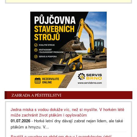
ZAHRADA A PĚSTITELSTVÍ
Jedna miska s vodou dokáže víc, než si myslíte. V horkém létě
může zachránit život ptákům i opylovačům
01.07.2026
- Horké letní dny dávají zabrat nejen lidem, ale také
ptákům a hmyzu. V...
Soutěž o voucher na oběd pro dva v Levandulovém údolí