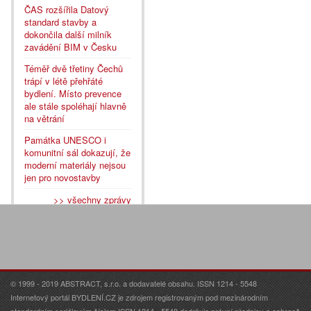
ČAS rozšířila Datový
standard stavby a
dokončila další milník
zavádění BIM v Česku
Téměř dvě třetiny Čechů
trápí v létě přehřáté
bydlení. Místo prevence
ale stále spoléhají hlavně
na větrání
Památka UNESCO i
komunitní sál dokazují, že
moderní materiály nejsou
jen pro novostavby
>> všechny zprávy
© 1999 - 2019 ABSTRACT, s.r.o. a dodavatelé obsahu. ISSN 1214 - 5548
Internetový portál BYDLENÍ.CZ je zdrojem registrovaným pod mezinárodním
standardním seriálovým číslem ISSN 1214 - 5548 dodržuje právní předpisy o ochraně