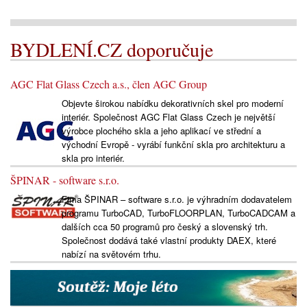
BYDLENÍ.CZ doporučuje
AGC Flat Glass Czech a.s., člen AGC Group
Objevte širokou nabídku dekorativních skel pro moderní
interiér. Společnost AGC Flat Glass Czech je největší
výrobce plochého skla a jeho aplikací ve střední a
východní Evropě - vyrábí funkční skla pro architekturu a
skla pro interiér.
ŠPINAR - software s.r.o.
Fima ŠPINAR – software s.r.o. je výhradním dodavatelem
programu TurboCAD, TurboFLOORPLAN, TurboCADCAM a
dalších cca 50 programů pro český a slovenský trh.
Společnost dodává také vlastní produkty DAEX, které
nabízí na světovém trhu.