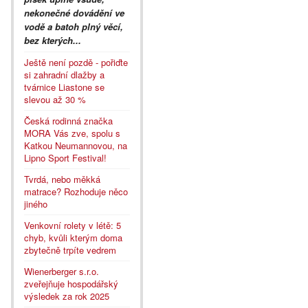
nekonečné dovádění ve
vodě a batoh plný věcí,
bez kterých...
Ještě není pozdě - pořiďte
si zahradní dlažby a
tvárnice Liastone se
slevou až 30 %
Česká rodinná značka
MORA Vás zve, spolu s
Katkou Neumannovou, na
Lipno Sport Festival!
Tvrdá, nebo měkká
matrace? Rozhoduje něco
jiného
Venkovní rolety v létě: 5
chyb, kvůli kterým doma
zbytečně trpíte vedrem
Wienerberger s.r.o.
zveřejňuje hospodářský
výsledek za rok 2025