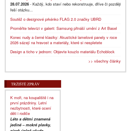
28.07.2026
- Každý, kdo staví nebo rekonstruuje, dříve či později
řeší otázku...
Soutěž o designové prkénko FLAG 2.0 značky UBRD
Proměňte televizi v galerii: Samsung přináší umění z Art Basel
Konec nudy a černé klasiky: Akustické lamelové panely v roce
2026 sázejí na hravost a materiály, které si nespletete
Design a ticho v jednom: Objevte kouzlo materiálu Echoblock
>> všechny články
TRŽIŠTĚ ZPRÁV
K moři, na koupaliště i na
první prázdniny. Letní
nezbytnosti, které ocení
děti i rodiče
Léto s dětmi znamená
jediné – mokré plavky,
písek úplně všude,