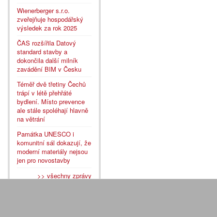
Wienerberger s.r.o.
zveřejňuje hospodářský
výsledek za rok 2025
ČAS rozšířila Datový
standard stavby a
dokončila další milník
zavádění BIM v Česku
Téměř dvě třetiny Čechů
trápí v létě přehřáté
bydlení. Místo prevence
ale stále spoléhají hlavně
na větrání
Památka UNESCO i
komunitní sál dokazují, že
moderní materiály nejsou
jen pro novostavby
>> všechny zprávy