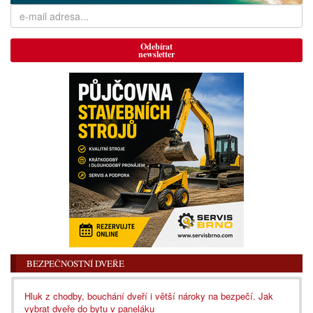
Odebírat
newsletter
BEZPEČNOSTNÍ DVEŘE
Hluk z chodby, bouchání dveří i větší nároky na bezpečí. Jak
vybrat dveře do bytu v paneláku