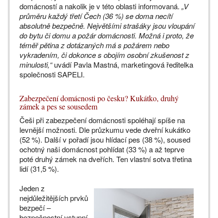
domácností a nakolik je v této oblasti informovaná.
„V
průměru každý třetí Čech (36 %) se doma necítí
absolutně bezpečně. Největšími strašáky jsou vloupání
do bytu či domu a požár domácnosti. Možná i proto, že
téměř pětina z dotázaných má s požárem nebo
vykradením, či dokonce s obojím osobní zkušenost z
minulosti,“
uvádí Pavla Mastná, marketingová ředitelka
společnosti SAPELI.
Zabezpečení domácnosti po česku? Kukátko, druhý
zámek a pes se sousedem
Češi při zabezpečení domácnosti spoléhají spíše na
levnější možnosti. Dle průzkumu vede dveřní kukátko
(52 %). Další v pořadí jsou hlídací pes (38 %), soused
ochotný naši domácnost pohlídat (33 %) a až teprve
poté druhý zámek na dveřích. Ten vlastní sotva třetina
lidí (31,5 %).
Jeden z
nejdůležitějších prvků
bezpečí –
bezpečnostní vstupní