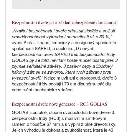
Bezpečnostní dveře jako základ zabezpečené domácnosti
„Kvalitní bezpečnostní dveře odrazují zloděje a snižují
pravděpodobnost vykradení nemovitosti až o 80 %,“
uvádí Aleš Ullmann, technický a designový specialista
společnosti SAPELI, a doplňuje:
„U nových
bezpečnostních dveří SAPELI třetí bezpečnostní třídy
GOLIAS by se totiž nevítaní hosté museli dostat přes 3
plynule seřiditelné závěsy, 3 pasivní čepy a 3bodový
hákový zámek se závorou, které tvoří zábranu proti
vysazení dveří.“
Nelze mluvit ani o prokopnutí, dveře 3
bezpečnostní třídy odolají i 70 cm dlouhému páčidlu
nebo ruční mechanické vrtačce.
Bezpečnostní dveře nové generace – RC3 GOLIAS
GOLIAS jsou plné, otočné dvoupolodrážkové dveře 3.
bezpečnostní třídy (RC3) s masivním smrkovým
rámem o tloušťce 67 mm a s výplní z plné dřevotřísky.
Jejich výhodou je dokonalá zvukotěsnost, která je 43