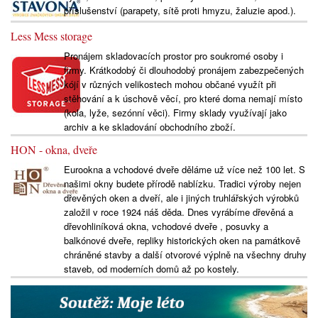
příslušenství (parapety, sítě proti hmyzu, žaluzie apod.).
Less Mess storage
Pronájem skladovacích prostor pro soukromé osoby i
firmy. Krátkodobý či dlouhodobý pronájem zabezpečených
kójí v různých velikostech mohou občané využít při
stěhování a k úschově věcí, pro které doma nemají místo
(kola, lyže, sezónní věci). Firmy sklady využívají jako
archiv a ke skladování obchodního zboží.
HON - okna, dveře
Eurookna a vchodové dveře děláme už více než 100 let. S
našimi okny budete přírodě nablízku. Tradici výroby nejen
dřevěných oken a dveří, ale i jiných truhlářských výrobků
založil v roce 1924 náš děda. Dnes vyrábíme dřevěná a
dřevohliníková okna, vchodové dveře , posuvky a
balkónové dveře, repliky historických oken na památkově
chráněné stavby a další otvorové výplně na všechny druhy
staveb, od moderních domů až po kostely.