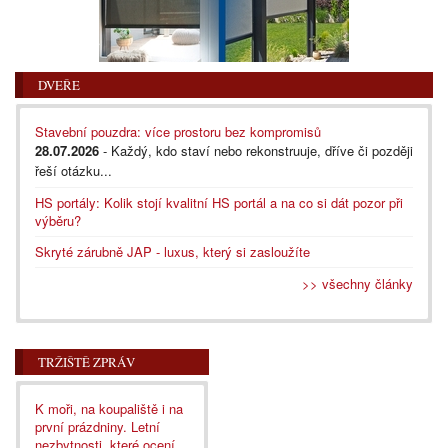
DVEŘE
Stavební pouzdra: více prostoru bez kompromisů
28.07.2026
- Každý, kdo staví nebo rekonstruuje, dříve či později
řeší otázku...
HS portály: Kolik stojí kvalitní HS portál a na co si dát pozor při
výběru?
Skryté zárubně JAP - luxus, který si zasloužíte
>> všechny články
TRŽIŠTĚ ZPRÁV
K moři, na koupaliště i na
první prázdniny. Letní
nezbytnosti, které ocení