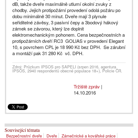
dB, takže dveře maximálně utlumí okolní zvuky z
chodby. Jejich protipožární provedení odolá požáru po
dobu minimálně 30 minut. Dveře mají 3 plynule
seřiditelné závěsy, 3 pasivní čepy a 3bodový hákový
zámek se závorou, který lze doplnit
elektromechanickým pohonem. Cena bezpečnostních a
protipožárních dveří RC3 GOLIAS v provedení Elegant
10, s povrchem CPL je 18 990 Kč bez DPH. Se zárubní
a montáží pak 31 280 Kč vč. DPH.
Zdroj: Průzkum IPSOS pro SAPELI (srpen 2016, agentura
IPSOS, 2940 respondentů obecné populace 18+), Policie ČR.
Tržiště zpráv
|
14.10.2016
Související témata
Bezpečnostní dveře
Dveře
Zámečnické a kovářské práce