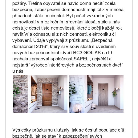
požáry. Třetina obyvatel se navíc doma necítí zcela
bezpečně, zabezpečení domácností mají totiž v mnoha
případech stále minimální. Byť počet vykradených
nemovitostí v meziročním srovnání klesá, stále u nás
existuje deset tisíc nemovitostí, které zloději každý rok
navštíví a odnesou si z nich cennosti, elektroniku či
vybavení. Údaje vyplývají z průzkumu „Bezpečná
domácnost 2016“, který si v souvislosti s uvedením
nových bezpečnostních dveří RC3 GOLIAS na trh
nechala zpracovat společnost SAPELI, největší a
nejstarší výrobce interiérových a bezpečnostních dveří
u nás.
Výsledky průzkumu ukázaly, jak se česká populace cítí
bezpečně, jak se staví k zabezpečení svých