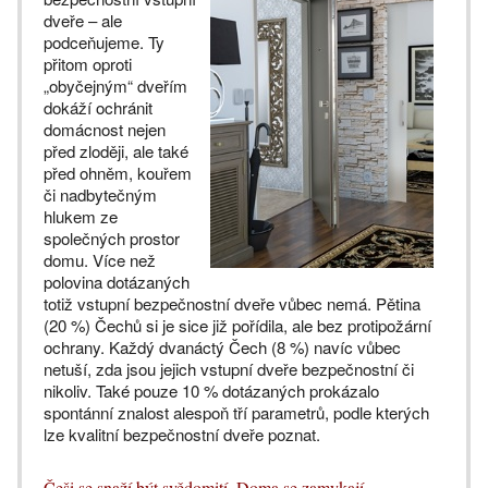
dveře – ale
podceňujeme. Ty
přitom oproti
„obyčejným“ dveřím
dokáží ochránit
domácnost nejen
před zloději, ale také
před ohněm, kouřem
či nadbytečným
hlukem ze
společných prostor
domu. Více než
polovina dotázaných
totiž vstupní bezpečnostní dveře vůbec nemá. Pětina
(20 %) Čechů si je sice již pořídila, ale bez protipožární
ochrany. Každý dvanáctý Čech (8 %) navíc vůbec
netuší, zda jsou jejich vstupní dveře bezpečnostní či
nikoliv. Také pouze 10 % dotázaných prokázalo
spontánní znalost alespoň tří parametrů, podle kterých
lze kvalitní bezpečnostní dveře poznat.
Češi se snaží být svědomití. Doma se zamykají