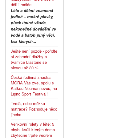
děti i rodiče
Léto s dětmi znamená
jediné – mokré plavky,
písek úplně všude,
nekonečné dovádění ve
vodě a batoh plný věcí,
bez kterých...
Ještě není pozdě - pořiďte
si zahradní dlažby a
tvárnice Liastone se
slevou až 30 %
Česká rodinná značka
MORA Vás zve, spolu s
Katkou Neumannovou, na
Lipno Sport Festival!
Tvrdá, nebo měkká
matrace? Rozhoduje něco
jiného
Venkovní rolety v létě: 5
chyb, kvůli kterým doma
zbytečně trpíte vedrem