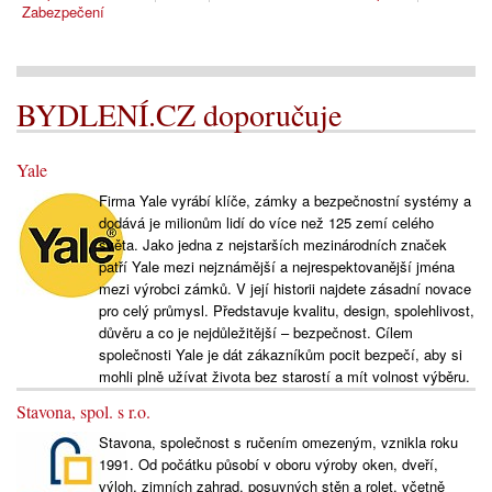
Zabezpečení
BYDLENÍ.CZ doporučuje
Yale
Firma Yale vyrábí klíče, zámky a bezpečnostní systémy a
dodává je milionům lidí do více než 125 zemí celého
světa. Jako jedna z nejstarších mezinárodních značek
patří Yale mezi nejznámější a nejrespektovanější jména
mezi výrobci zámků. V její historii najdete zásadní novace
pro celý průmysl. Představuje kvalitu, design, spolehlivost,
důvěru a co je nejdůležitější – bezpečnost. Cílem
společnosti Yale je dát zákazníkům pocit bezpečí, aby si
mohli plně užívat života bez starostí a mít volnost výběru.
Stavona, spol. s r.o.
Stavona, společnost s ručením omezeným, vznikla roku
1991. Od počátku působí v oboru výroby oken, dveří,
výloh, zimních zahrad, posuvných stěn a rolet, včetně