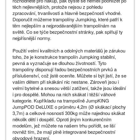
rozhodnete pro nákup, pak byste se neměli poohlížet po
těch nejlevnějších, protože nejsou z pohledu
zpracování, trvanlivosti a hlavně bezpečnosti vhodné.
Doporučit můžeme trampolíny Jumpking, které patří k
těm nejlepším a nejprodávanějším trampolínám na
světě. Co se týče bezpečnostní stránky, pak splňují ty
nejpřísnější normy.
Použití velmi kvalitních a odolných materiálů je zárukou
toho, že je konstrukce trampolín Jumpking stabilní,
pevná a vyznačuje se dlouhou životností. Tyto
trampolíny disponují řadou bezpečnostních prvků a
příslušenství, což jistě oceníte. Můžete si být jistí, že se
vašim dětem při skákání nic nestane. Zároveň jsou i
velmi bytelné a snesou větší zatížení, takže jsou ideální
i pro dospělé. Mohou na nich skákat i těžší váhové
kategorie. Kupříkladu na trampolíně JumpKING
JumpPOD DeLUXE o průměru 4,2m (Ø skákací plochy
3,7m) a celkové nosnosti 300kg může najednou skákat
několik dětí i dospělí. Oproti jiným konkurenčním
modelům, jež můžete na našem trhu pořídit, se liší
rovněž tím, že mají plně integrované bezpečnostní
obvodové hrazení.