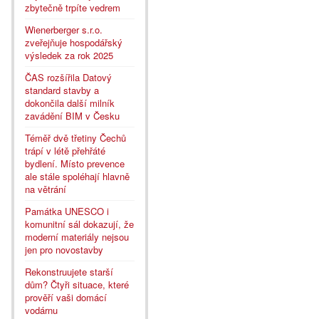
zbytečně trpíte vedrem
Wienerberger s.r.o.
zveřejňuje hospodářský
výsledek za rok 2025
ČAS rozšířila Datový
standard stavby a
dokončila další milník
zavádění BIM v Česku
Téměř dvě třetiny Čechů
trápí v létě přehřáté
bydlení. Místo prevence
ale stále spoléhají hlavně
na větrání
Památka UNESCO i
komunitní sál dokazují, že
moderní materiály nejsou
jen pro novostavby
Rekonstruujete starší
dům? Čtyři situace, které
prověří vaši domácí
vodárnu