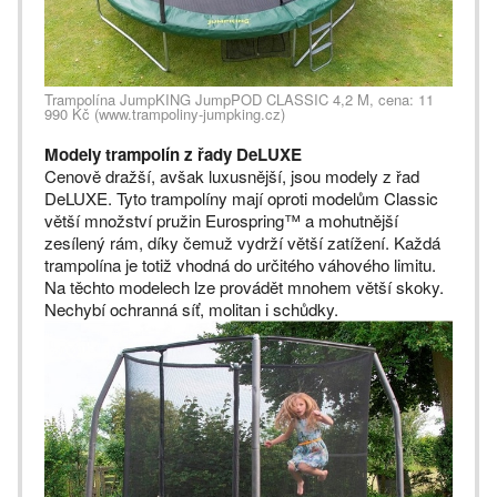
Trampolína JumpKING JumpPOD CLASSIC 4,2 M, cena: 11
990 Kč (www.trampoliny-jumpking.cz)
Modely trampolín z řady DeLUXE
Cenově dražší, avšak luxusnější, jsou modely z řad
DeLUXE. Tyto trampolíny mají oproti modelům Classic
větší množství pružin Eurospring™ a mohutnější
zesílený rám, díky čemuž vydrží větší zatížení. Každá
trampolína je totiž vhodná do určitého váhového limitu.
Na těchto modelech lze provádět mnohem větší skoky.
Nechybí ochranná síť, molitan i schůdky.