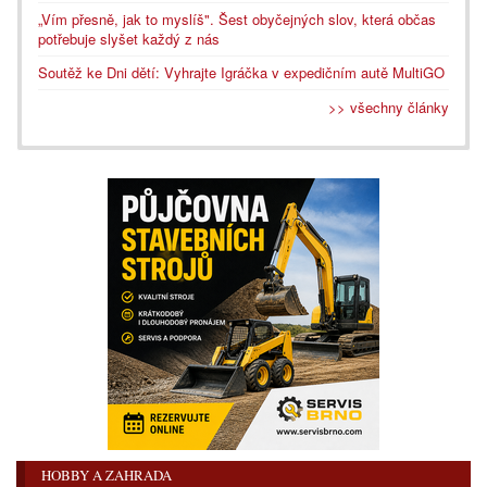
„Vím přesně, jak to myslíš". Šest obyčejných slov, která občas
potřebuje slyšet každý z nás
Soutěž ke Dni dětí: Vyhrajte Igráčka v expedičním autě MultiGO
>> všechny články
HOBBY A ZAHRADA