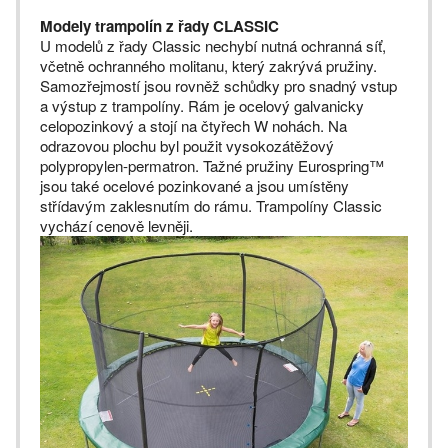
Modely trampolín z řady CLASSIC
U modelů z řady Classic nechybí nutná ochranná síť,
včetně ochranného molitanu, který zakrývá pružiny.
Samozřejmostí jsou rovněž schůdky pro snadný vstup
a výstup z trampolíny. Rám je ocelový galvanicky
celopozinkový a stojí na čtyřech W nohách. Na
odrazovou plochu byl použit vysokozátěžový
polypropylen-permatron. Tažné pružiny Eurospring™
jsou také ocelové pozinkované a jsou umístěny
střídavým zaklesnutím do rámu. Trampolíny Classic
vychází cenově levněji.