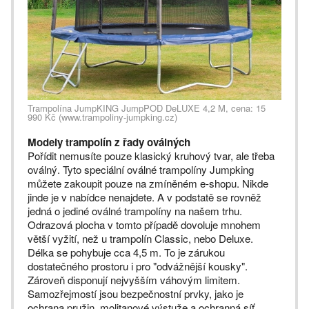
Trampolína JumpKING JumpPOD DeLUXE 4,2 M, cena: 15
990 Kč (www.trampoliny-jumpking.cz)
Modely trampolín z řady oválných
Pořídit nemusíte pouze klasický kruhový tvar, ale třeba
oválný. Tyto speciální oválné trampolíny Jumpking
můžete zakoupit pouze na zmíněném e-shopu. Nikde
jinde je v nabídce nenajdete. A v podstatě se rovněž
jedná o jediné oválné trampolíny na našem trhu.
Odrazová plocha v tomto případě dovoluje mnohem
větší vyžití, než u trampolín Classic, nebo Deluxe.
Délka se pohybuje cca 4,5 m. To je zárukou
dostatečného prostoru i pro "odvážnější kousky".
Zároveň disponují nejvyšším váhovým limitem.
Samozřejmostí jsou bezpečnostní prvky, jako je
ochrana pružin, molitanové výstuže a ochranná síť.