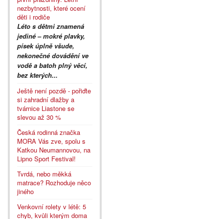
nezbytnosti, které ocení
děti i rodiče
Léto s dětmi znamená
jediné – mokré plavky,
písek úplně všude,
nekonečné dovádění ve
vodě a batoh plný věcí,
bez kterých...
Ještě není pozdě - pořiďte
si zahradní dlažby a
tvárnice Liastone se
slevou až 30 %
Česká rodinná značka
MORA Vás zve, spolu s
Katkou Neumannovou, na
Lipno Sport Festival!
Tvrdá, nebo měkká
matrace? Rozhoduje něco
jiného
Venkovní rolety v létě: 5
chyb, kvůli kterým doma