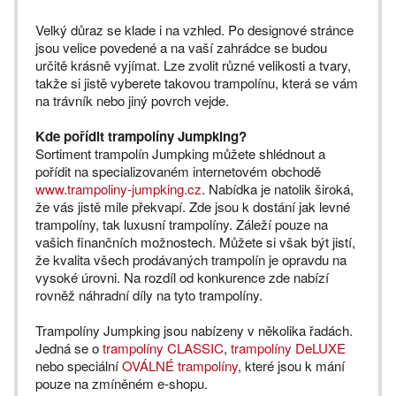
Velký důraz se klade i na vzhled. Po designové stránce
jsou velice povedené a na vaší zahrádce se budou
určitě krásně vyjímat. Lze zvolit různé velikosti a tvary,
takže si jistě vyberete takovou trampolínu, která se vám
na trávník nebo jiný povrch vejde.
Kde pořídit trampolíny Jumpking?
Sortiment trampolín Jumpking můžete shlédnout a
pořídit na specializovaném internetovém obchodě
www.trampoliny-jumpking.cz
. Nabídka je natolik široká,
že vás jistě mile překvapí. Zde jsou k dostání jak levné
trampolíny, tak luxusní trampolíny. Záleží pouze na
vašich finančních možnostech. Můžete si však být jistí,
že kvalita všech prodávaných trampolín je opravdu na
vysoké úrovni. Na rozdíl od konkurence zde nabízí
rovněž náhradní díly na tyto trampolíny.
Trampolíny Jumpking jsou nabízeny v několika řadách.
Jedná se o
trampolíny CLASSIC
,
trampolíny DeLUXE
nebo speciální
OVÁLNÉ trampolíny
, které jsou k mání
pouze na zmíněném e-shopu.