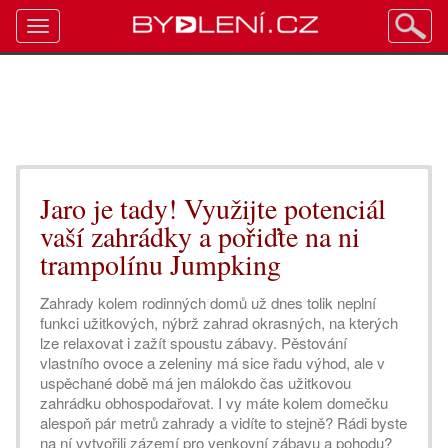
Toggle
navigation
Jaro je tady! Využijte potenciál
vaší zahrádky a pořiďte na ni
trampolínu Jumpking
Zahrady kolem rodinných domů už dnes tolik neplní
funkci užitkových, nýbrž zahrad okrasných, na kterých
lze relaxovat i zažít spoustu zábavy. Pěstování
vlastního ovoce a zeleniny má sice řadu výhod, ale v
uspěchané době má jen málokdo čas užitkovou
zahrádku obhospodařovat. I vy máte kolem domečku
alespoň pár metrů zahrady a vidíte to stejně? Rádi byste
na ní vytvořili zázemí pro venkovní zábavu a pohodu?