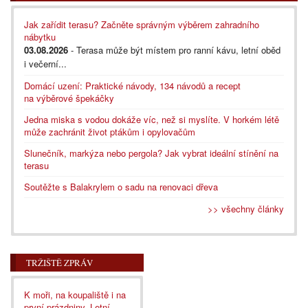
Jak zařídit terasu? Začněte správným výběrem zahradního
nábytku
03.08.2026
- Terasa může být místem pro ranní kávu, letní oběd
i večerní...
Domácí uzení: Praktické návody, 134 návodů a recept
na výběrové špekáčky
Jedna miska s vodou dokáže víc, než si myslíte. V horkém létě
může zachránit život ptákům i opylovačům
Slunečník, markýza nebo pergola? Jak vybrat ideální stínění na
terasu
Soutěžte s Balakrylem o sadu na renovaci dřeva
>> všechny články
TRŽIŠTĚ ZPRÁV
K moři, na koupaliště i na
první prázdniny. Letní