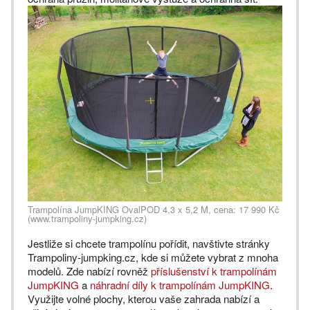
Trampolína JumpKING OvalPOD 4,3 x 5,2 M, cena: 17 990 Kč
(www.trampoliny-jumpking.cz)
Jestliže si chcete trampolínu pořídit, navštivte stránky
Trampoliny-jumpking.cz, kde si můžete vybrat z mnoha
modelů. Zde nabízí rovněž
příslušenství k trampolínám
JumpKING
a
náhradní díly k trampolínám JumpKING
.
Využijte volné plochy, kterou vaše zahrada nabízí a