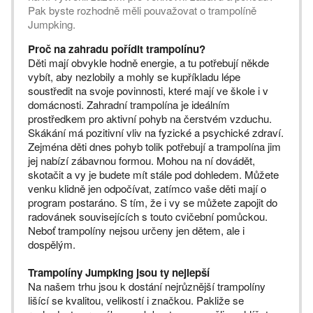
Pak byste rozhodně měli pouvažovat o trampolíně
Jumpking.
Proč na zahradu pořídit trampolínu?
Děti mají obvykle hodně energie, a tu potřebují někde
vybít, aby nezlobily a mohly se kupříkladu lépe
soustředit na svoje povinnosti, které mají ve škole i v
domácnosti. Zahradní trampolína je ideálním
prostředkem pro aktivní pohyb na čerstvém vzduchu.
Skákání má pozitivní vliv na fyzické a psychické zdraví.
Zejména děti dnes pohyb tolik potřebují a trampolína jim
jej nabízí zábavnou formou. Mohou na ní dovádět,
skotačit a vy je budete mít stále pod dohledem. Můžete
venku klidně jen odpočívat, zatímco vaše děti mají o
program postaráno. S tím, že i vy se můžete zapojit do
radovánek souvisejících s touto cvičební pomůckou.
Neboť trampolíny nejsou určeny jen dětem, ale i
dospělým.
Trampolíny Jumpking jsou ty nejlepší
Na našem trhu jsou k dostání nejrůznější trampolíny
lišící se kvalitou, velikostí i značkou. Pakliže se