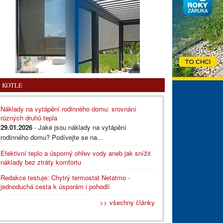
KOTLE
Náklady na vytápění rodinného domu: srovnání
různých druhů tepla
29.01.2026
- Jaké jsou náklady na vytápění
rodinného domu? Podívejte se na...
Efektivní teplo a úsporný ohřev vody aneb jak snížit
náklady bez ztráty komfortu
Redakce testuje: Chytrý termostat Netatmo -
jednoduchá cesta k úsporám i pohodlí
>> všechny články