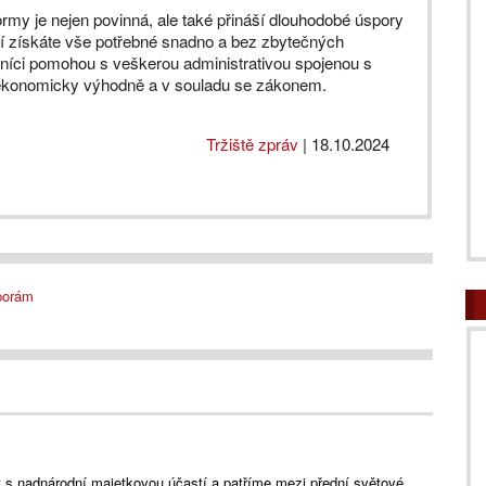
ormy je nejen povinná, ale také přináší dlouhodobé úspory
í získáte vše potřebné snadno a bez zbytečných
níci pomohou s veškerou administrativou spojenou s
 ekonomicky výhodně a v souladu se zákonem.
Tržiště zpráv
|
18.10.2024
porám
s nadnárodní majetkovou účastí a patříme mezi přední světové