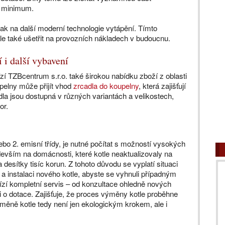
a minimum.
 tak na další moderní technologie vytápění. Tímto
le také ušetřit na provozních nákladech v budoucnu.
 i další vybavení
 TZBcentrum s.r.o. také širokou nabídku zboží z oblasti
pelny může přijít vhod
zrcadla do koupelny
, která zajišťují
adla jsou dostupná v různých variantách a velikostech,
or.
ebo 2. emisní třídy, je nutné počítat s možností vysokých
devším na domácnosti, které kotle neaktualizovaly na
desítky tisíc korun. Z tohoto důvodu se vyplatí situaci
a instalaci nového kotle, abyste se vyhnuli případným
zí kompletní servis – od konzultace ohledně nových
 o dotace. Zajišťuje, že proces výměny kotle proběhne
ěně kotle tedy není jen ekologickým krokem, ale i