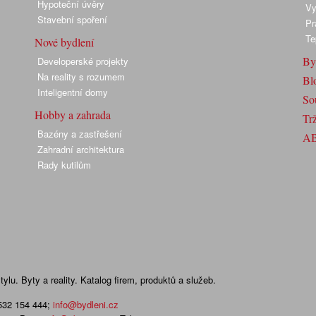
Hypoteční úvěry
Vy
Stavební spoření
Pr
Te
Nové bydlení
By
Developerské projekty
Na reality s rozumem
Bl
Inteligentní domy
So
Hobby a zahrada
Trž
Bazény a zastřešení
A
Zahradní architektura
Rady kutilům
lu. Byty a reality. Katalog firem, produktů a služeb.
 532 154 444
;
info@bydleni.cz