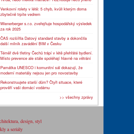
Venkovní rolety v létě: 5 chyb, kvůli kterým doma
zbytečně trpíte vedrem
Wienerberger s.r.o. zveřejňuje hospodářský výsledek
za rok 2025
ČAS rozšířila Datový standard stavby a dokončila
další milník zavádění BIM v Česku
Téměř dvě třetiny Čechů trápí v létě přehřáté bydlení.
Místo prevence ale stále spoléhají hlavně na větrání
Památka UNESCO i komunitní sál dokazují, že
moderní materiály nejsou jen pro novostavby
Rekonstruujete starší dům? Čtyři situace, které
prověří vaši domácí vodárnu
>> všechny zprávy
hitektura, design, styl
ly a seriály