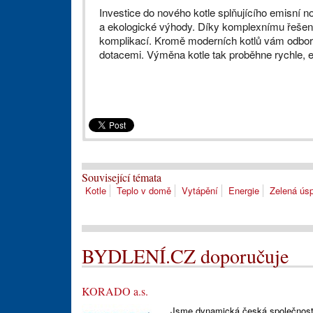
Investice do nového kotle splňujícího emisní n
a ekologické výhody. Díky komplexnímu řešen
komplikací. Kromě moderních kotlů vám odbor
dotacemi. Výměna kotle tak proběhne rychle,
Související témata
Kotle
Teplo v domě
Vytápění
Energie
Zelená ús
BYDLENÍ.CZ doporučuje
KORADO a.s.
Jsme dynamická česká společnost 