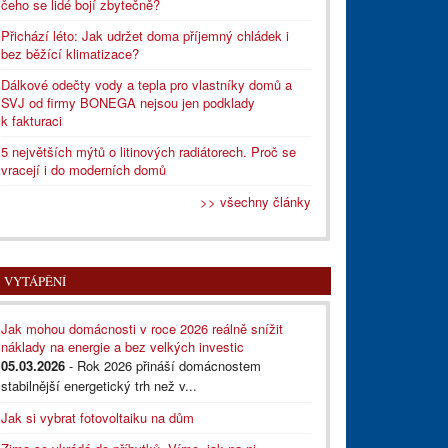
čeho se lidé bojí zbytečně?
Přichází léto: Jak udržet doma příjemný chládek i
bez běžící klimatizace?
Dálkové odečty vody a tepla pro vlastníky domů a
SVJ od firmy BONEGA nejsou jen podklady
k fakturaci
5 největších mýtů o litinových radiátorech. Proč se
vracejí i do moderních domů
>> všechny články
VYTÁPĚNÍ
Jak mohou domácnosti v roce 2026 reálně snížit
náklady na energie a bez velkých investic
05.03.2026
- Rok 2026 přináší domácnostem
stabilnější energetický trh než v...
Jak si vybrat fotovoltaiku na dům