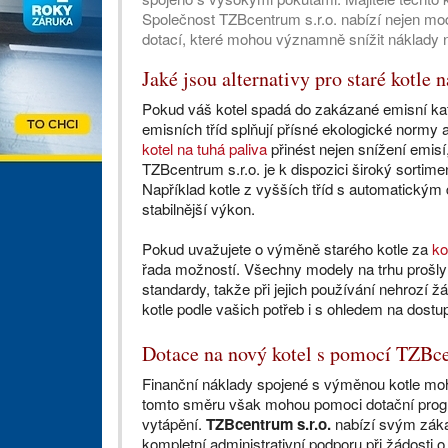
Společnost TZBcentrum s.r.o. nabízí nejen mode
dotací, které mohou významně snížit náklady n
Jaké jsou alternativy pro staré kotle n
Pokud váš kotel spadá do zakázané emisní kate
emisních tříd splňují přísné ekologické normy
kotel na tuhá paliva
přinést nejen snížení emisí
TZBcentrum s.r.o. je k dispozici široký sortim
Například kotle z vyšších tříd s automatickým
stabilnější výkon.
Pokud uvažujete o výměně starého kotle za
ko
řada možností. Všechny modely na trhu prošly 
standardy, takže při jejich používání nehroz
kotle podle vašich potřeb i s ohledem na dostup
Dotace na nový kotel s pomocí TZBce
Finanční náklady spojené s výměnou kotle mo
tomto směru však mohou pomoci dotační progra
vytápění.
TZBcentrum s.r.o.
nabízí svým záka
kompletní administrativní podporu při žádosti