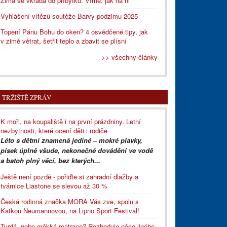
Zima se vkrádá do příbytků. Víme, jak na ni
Vyhlášení vítězů soutěže Barvy podzimu 2025
Topení Pánu Bohu do oken? 4 osvědčené tipy, jak
v zimě větrat, šetřit teplo a zbavit se plísní
>> všechny články
TRŽIŠTĚ ZPRÁV
K moři, na koupaliště i na první prázdniny. Letní
nezbytnosti, které ocení děti i rodiče
Léto s dětmi znamená jediné – mokré plavky,
písek úplně všude, nekonečné dovádění ve vodě
a batoh plný věcí, bez kterých...
Ještě není pozdě - pořiďte si zahradní dlažby a
tvárnice Liastone se slevou až 30 %
Česká rodinná značka MORA Vás zve, spolu s
Katkou Neumannovou, na Lipno Sport Festival!
Tvrdá, nebo měkká matrace? Rozhoduje něco jiného