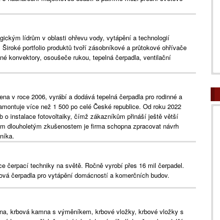
ckým lídrům v oblasti ohřevu vody, vytápění a technologií
. Široké portfolio produktů tvoří zásobníkové a průtokové ohřívače
é konvektory, osoušeče rukou, tepelná čerpadla, ventilační
ena v roce 2006, vyrábí a dodává tepelná čerpadla pro rodinné a
amontuje více než 1 500 po celé České republice. Od roku 2022
eb o instalace fotovoltaiky, čímž zákazníkům přináší ještě větší
ým dlouholetým zkušenostem je firma schopna zpracovat návrh
zníka.
ce čerpací techniky na světě. Ročně vyrobí přes 16 mil čerpadel.
hová čerpadla pro vytápění domácností a komerčních budov.
a, krbová kamna s výměníkem, krbové vložky, krbové vložky s