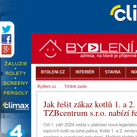
BYDLENI.CZ
INTERIÉR
STAVBA
NO
Bydlení.cz
Tržiště zpráv
Jak řešit zákaz kotlů 1. a 2
TZBcentrum s.r.o. nabízí ře
Od 1. září 2024 vešla v platnost nová legisla
topících kotli na tuhá paliva. Kotle 1. a 2. emis
spojeno s vysokými pokutami. Majitelé těchto ko