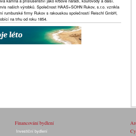
vá kamna a příslušenství jako krbové nářadí, kouřovody a další.
ervis našich výrobků. Společnost HAAS+SOHN Rukov, s.r.o. vznikla
ční rumburské firmy Rukov s rakouskou společností Reischl GmbH,
bící na trhu od roku 1854.
Financování bydlení
Arc
Cyk
Investiční bydlení