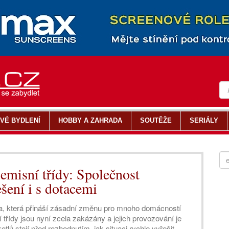
VÉ BYDLENÍ
HOBBY A ZAHRADA
SOUTĚŽE
SERIÁLY
. emisní třídy: Společnost
šení i s dotacemi
tiva, která přináší zásadní změnu pro mnoho domácností
ní třídy jsou nyní zcela zakázány a jejich provozování je
tlů stojí před rozhodnutím, jak situaci rychle vyřešit.