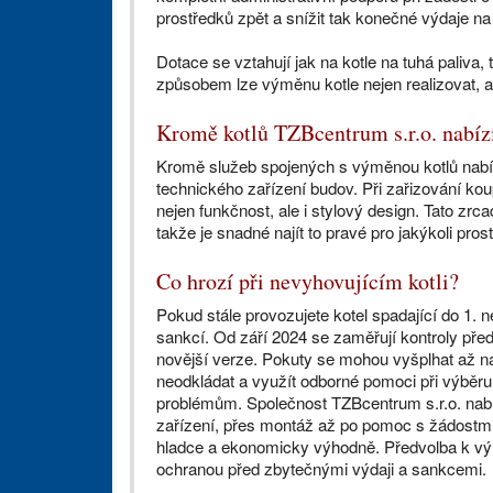
prostředků zpět a snížit tak konečné výdaje n
Dotace se vztahují jak na kotle na tuhá paliva,
způsobem lze výměnu kotle nejen realizovat, a
Kromě kotlů TZBcentrum s.r.o. nabízí
Kromě služeb spojených s výměnou kotlů nabízí
technického zařízení budov. Při zařizování kou
nejen funkčnost, ale i stylový design. Tato zrc
takže je snadné najít to pravé pro jakýkoli prost
Co hrozí při nevyhovujícím kotli?
Pokud stále provozujete kotel spadající do 1. n
sankcí. Od září 2024 se zaměřují kontroly pře
novější verze. Pokuty se mohou vyšplhat až na 
neodkládat a využít odborné pomoci při výběru 
problémům. Společnost TZBcentrum s.r.o. nabí
zařízení, přes montáž až po pomoc s žádostmi
hladce a ekonomicky výhodně. Předvolba k vým
ochranou před zbytečnými výdaji a sankcemi.