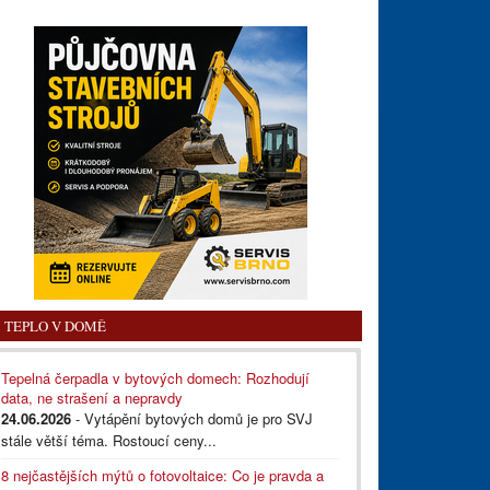
TEPLO V DOMĚ
Tepelná čerpadla v bytových domech: Rozhodují
data, ne strašení a nepravdy
24.06.2026
- Vytápění bytových domů je pro SVJ
stále větší téma. Rostoucí ceny...
8 nejčastějších mýtů o fotovoltaice: Co je pravda a