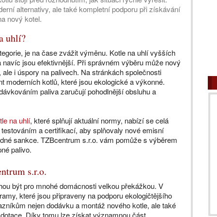
rní alternativy, ale také kompletní podporu při získávání
a nový kotel.
a uhlí?
gorie, je na čase zvážit výměnu. Kotle na uhlí vyšších
 a navíc jsou efektivnější. Při správném výběru může nový
, ale i úspory na palivech. Na stránkách společnosti
ent moderních kotlů, které jsou ekologické a výkonné.
 dávkováním paliva zaručují pohodlnější obsluhu a
tle na uhlí
, které splňují aktuální normy, nabízí se celá
testováním a certifikací, aby splňovaly nové emisní
í žádné sankce. TZBcentrum s.r.o. vám pomůže s výběrem
né palivo.
ntrum s.r.o.
hou být pro mnohé domácnosti velkou překážkou. V
my, které jsou připraveny na podporu ekologičtějšího
zníkům nejen dodávku a montáž nového kotle, ale také
 o dotace. Díky tomu lze získat významnou část