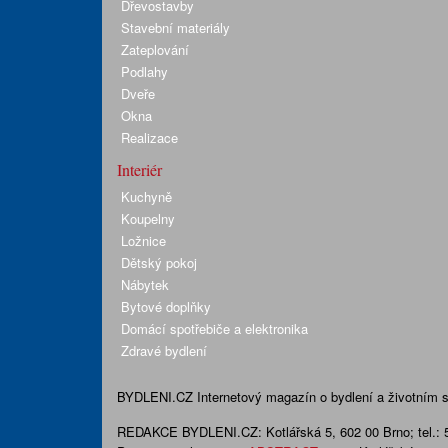
Dřevostavby
Stavební materiály
Zateplování
Podlahy
Dveře
Okna
Realizace
Interiér
Kuchyně
Koupelny
Ložnice
Dětský pokoj
Nábytek
Bytové doplňky
Domácí spotřebiče a elektronika
Zdravé bydlení
BYDLENI.CZ
Internetový magazín o bydlení a životním sty
REDAKCE BYDLENI.CZ:
Kotlářská 5, 602 00 Brno;
tel.: