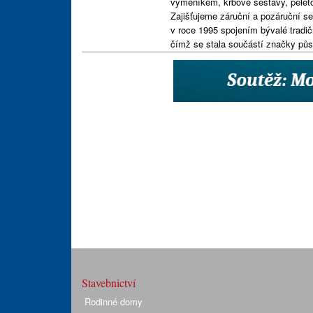
výměníkem, krbové sestavy, peleto
Zajišťujeme záruční a pozáruční s
v roce 1995 spojením bývalé tradi
čímž se stala součástí značky půso
Stavebnictví
Rodinné domy