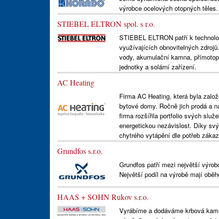
výrobce ocelových otopných těles.
STIEBEL ELTRON spol. s r.o.
STIEBEL ELTRON patří k technologi
využívajících obnovitelných zdrojů
vody, akumulační kamna, přímotopn
jednotky a solární zařízení.
AC Heating
Firma AC Heating, která byla založ
bytové domy. Ročně jich prodá a n
firma rozšířila portfolio svých služ
energetickou nezávislost. Díky sv
chytrého vytápění dle potřeb záka
Grundfos s.r.o.
Grundfos patří mezi největší výrob
Největší podíl na výrobě mají obě
HAAS + SOHN Rukov s.r.o.
Vyrábíme a dodáváme krbová kamn