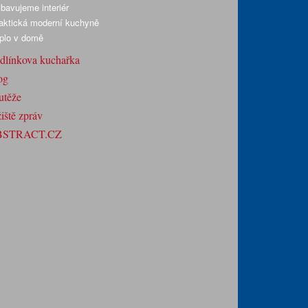
bavujeme interiér
aktická moderní kuchyně
plo v domě
dlínkova kuchařka
og
utěže
iště zpráv
BSTRACT.CZ