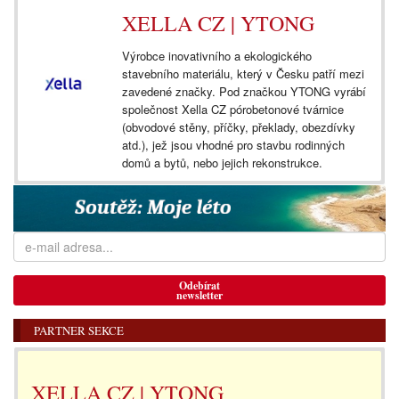
XELLA CZ | YTONG
Výrobce inovativního a ekologického
stavebního materiálu, který v Česku patří mezi
zavedené značky. Pod značkou YTONG vyrábí
společnost Xella CZ pórobetonové tvárnice
(obvodové stěny, příčky, překlady, obezdívky
atd.), jež jsou vhodné pro stavbu rodinných
domů a bytů, nebo jejich rekonstrukce.
Odebírat
newsletter
PARTNER SEKCE
XELLA CZ | YTONG