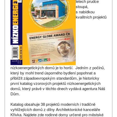
letech prudce
stoupá,
s nabídkou
kvalitních projektů
nízkoenergetických domů je to horší. Jedním z počinů,
který by mohl trend úsporného bydlení popohnat a
přiblížit západoevropským standardům, je historicky
první katalog vzorových projektů nízkoenergetických
domů, který právě v těchto dnech vydává agentura Náš
Dům.
Katalog obsahuje 38 projektů moderních i tradičně
vyhlížejících domů z dílny Architektonické kanceláře
Křivka. Najdete zde rodinné domy určené pro městské