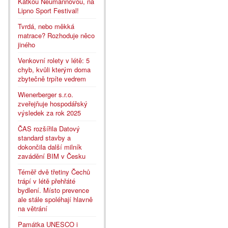
Katkou Neumannovou, na
Lipno Sport Festival!
Tvrdá, nebo měkká
matrace? Rozhoduje něco
jiného
Venkovní rolety v létě: 5
chyb, kvůli kterým doma
zbytečně trpíte vedrem
Wienerberger s.r.o.
zveřejňuje hospodářský
výsledek za rok 2025
ČAS rozšířila Datový
standard stavby a
dokončila další milník
zavádění BIM v Česku
Téměř dvě třetiny Čechů
trápí v létě přehřáté
bydlení. Místo prevence
ale stále spoléhají hlavně
na větrání
Památka UNESCO i