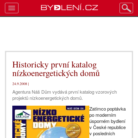
Toggle
navigation
Historicky první katalog
nízkoenergetických domů
24.9.2008 |
Agentura Náš Dům vydává první katalog vzorových
projektů nízkoenergetických domů.
Zatímco poptávka
po moderním
úsporném bydlení
v České republice
v posledních