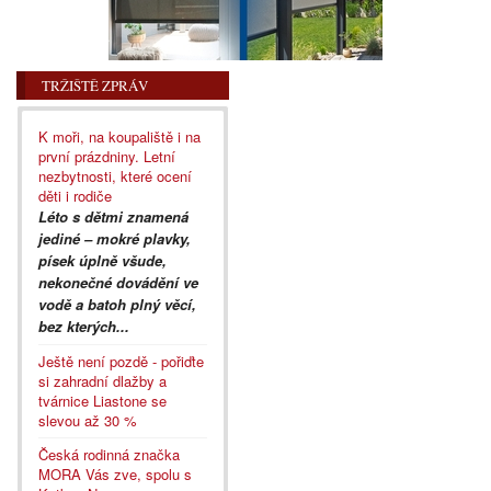
TRŽIŠTĚ ZPRÁV
K moři, na koupaliště i na
první prázdniny. Letní
nezbytnosti, které ocení
děti i rodiče
Léto s dětmi znamená
jediné – mokré plavky,
písek úplně všude,
nekonečné dovádění ve
vodě a batoh plný věcí,
bez kterých...
Ještě není pozdě - pořiďte
si zahradní dlažby a
tvárnice Liastone se
slevou až 30 %
Česká rodinná značka
MORA Vás zve, spolu s