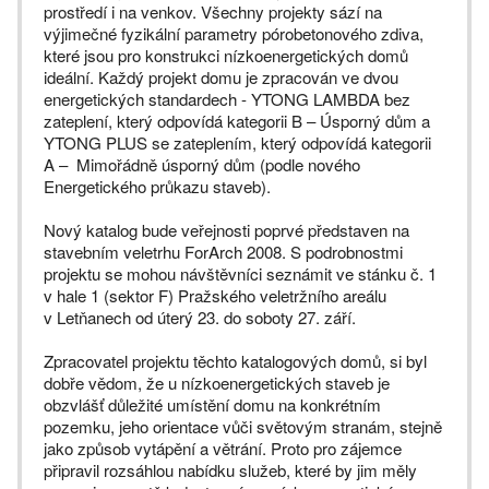
prostředí i na venkov. Všechny projekty sází na
výjimečné fyzikální parametry pórobetonového zdiva,
které jsou pro konstrukci nízkoenergetických domů
ideální. Každý projekt domu je zpracován ve dvou
energetických standardech - YTONG LAMBDA bez
zateplení, který odpovídá kategorii B – Úsporný dům a
YTONG PLUS se zateplením, který odpovídá kategorii
A – Mimořádně úsporný dům (podle nového
Energetického průkazu staveb).
Nový katalog bude veřejnosti poprvé představen na
stavebním veletrhu ForArch 2008. S podrobnostmi
projektu se mohou návštěvníci seznámit ve stánku č. 1
v hale 1 (sektor F) Pražského veletržního areálu
v Letňanech od úterý 23. do soboty 27. září.
Zpracovatel projektu těchto katalogových domů, si byl
dobře vědom, že u nízkoenergetických staveb je
obzvlášť důležité umístění domu na konkrétním
pozemku, jeho orientace vůči světovým stranám, stejně
jako způsob vytápění a větrání. Proto pro zájemce
připravil rozsáhlou nabídku služeb, které by jim měly